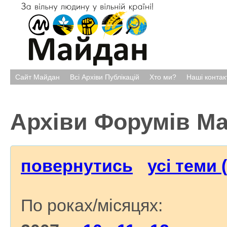
Сайт Майдан
Всі Архіви Публікацій
Хто ми?
Наші контак
Архіви Форумів М
повернутись
усі теми 
По роках/місяцях: