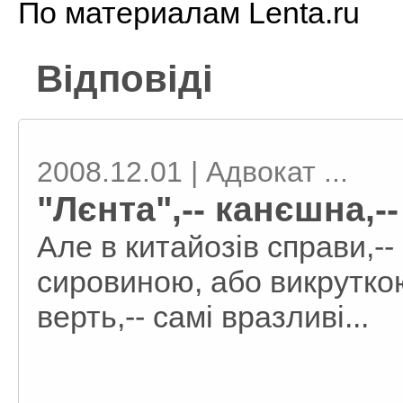
По материалам Lenta.ru
Відповіді
2008.12.01 | Адвокат ...
"Лєнта",-- канєшна,-- 
Але в китайозів справи,--
сировиною, або викруткою. 
верть,-- самі вразливі...