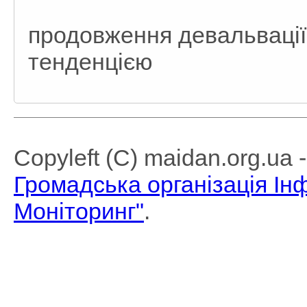
продовження девальвації
тенденцією
Copyleft (C) maidan.org.ua
Громадська організація І
Моніторинг"
.