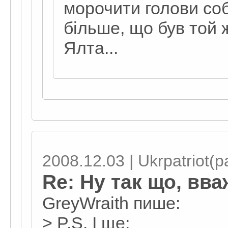
морочити голови собі
більше, що був той 
Ялта...
2008.12.03 | Ukrpatriot(pa
Re: Ну так що, вв
GreyWraith пише:
> P.S. І ще: