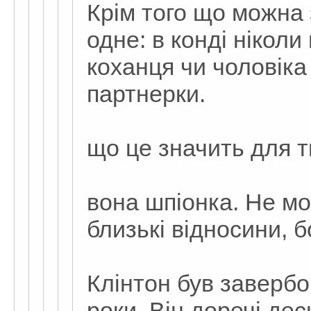
Крім того що можна 
одне: в конді ніколи
коханця чи чоловіка 
партнерки.
що це значить для т
вона шпіонка. Не м
близькі відносини,
Клінтон був заверб
роки. Він доречі дес