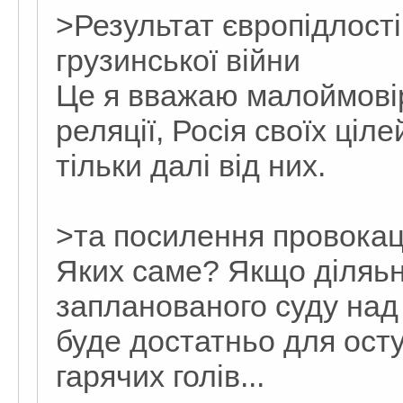
>Результат європідлості
грузинської війни
Це я вважаю малоймовір
реляції, Росія своїх ціл
тільки далі від них.
>та посилення провокаці
Яких саме? Якщо діляьні
запланованого суду над
буде достатньо для ост
гарячих голів...