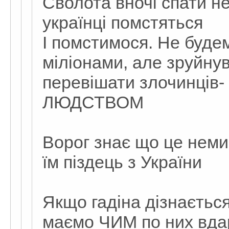
Сволота вночі спати н
українці помстяться
І помстимося. Не буде
міліонами, але зруйнув
перевішати злочинці
ЛЮДСТВОМ
Ворог знає що це неми
їм піздець з України
Якщо гадіна дізнається
маємо ЧИМ по них вдар