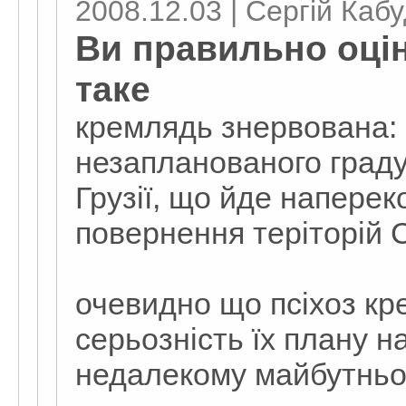
2008.12.03 | Сергій Каб
Ви правильно оці
таке
кремлядь знервована:
незапланованого градус
Грузії, що йде напере
повернення теріторій 
очевидно що псіхоз кр
серьозність їх плану на
недалекому майбутнь