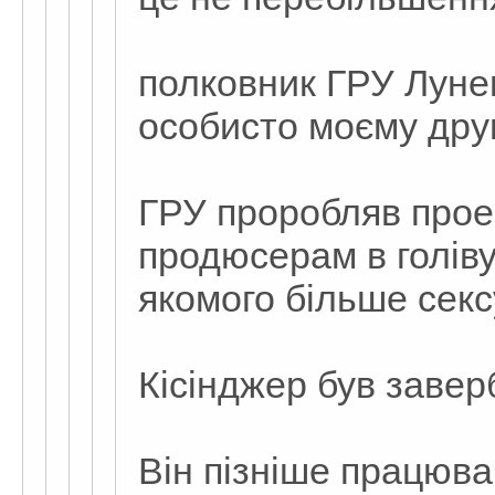
полковник ГРУ Луне
особисто моєму друг
ГРУ проробляв прое
продюсерам в голів
якомого більше сексу
Кісінджер був завер
Він пізніше працював