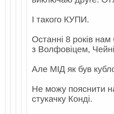
І такого КУПИ.
Останні 8 років на
з Волфовіцем, Чейн
Але МІД як був кубл
Не можу пояснити 
стукачку Конді.