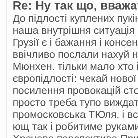
Re: Ну так що, вваж
До підлості куплених пук
наша внутрішня ситуація 
Грузії є і бажання і конс
ввічливо послали нахуй н
Мюнхен. тільки мало хто 
європідлості: чекай нової
посилення провокацій сто
просто треба тупо виждати
промосковська ТЮля, і все 
ющ так і робитиме руками