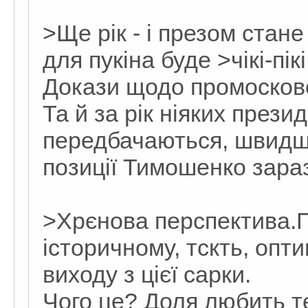
>Ще рік - і презом стан
для пукіна буде >чікі-пікі
Докази щодо промосковс
Та й за рік ніяких прези
передбачаються, швидш
позиції Тимошенко зараз
>Хрєнова перспектива.
історичному, тскть, опт
виходу з цієї сарки.
Чого це? Доля любить т