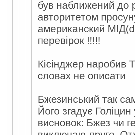
був наближений до 
авторитетом просун
американский МІД(de
перевірок !!!!!
Кісінджер наробив Т
словах не описати
Бжезинський так сам
Його згадує Голіцин 
висновок: Бжез чи ге
виключаю друге. Отж