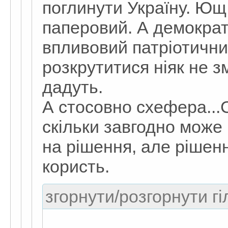
поглинути Україну. Ющ -
паперовий. А демокра
впливовий патріотични
розкрутитися ніяк не з
дадуть.
А стосовно схефера...С
скільки завгодно може
на рішення, але рішенн
користь.
згорнути/розгорнути гі