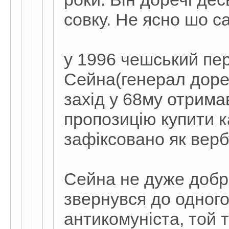
совку. Не ясно шо с
у 1996 чешський пе
Сейна(генерал доре
захід у 68му отримав 
пропозицію купити к
зафіксовано як верб
Сейна не дуже добр
звернувся до одног
антикомуніста, той 