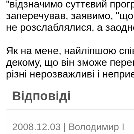
"відзначимо суттєвий прог
заперечував, заявимо, "що
не розслаблялися, а заод
Як на мене, найліпшою сп
декому, що він зможе пере
різні нерозважливі і непри
Відповіді
2008.12.03 | Володимир I