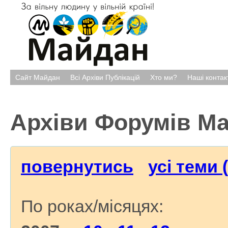
Сайт Майдан
Всі Архіви Публікацій
Хто ми?
Наші контак
Архіви Форумів М
повернутись
усі теми 
По роках/місяцях: