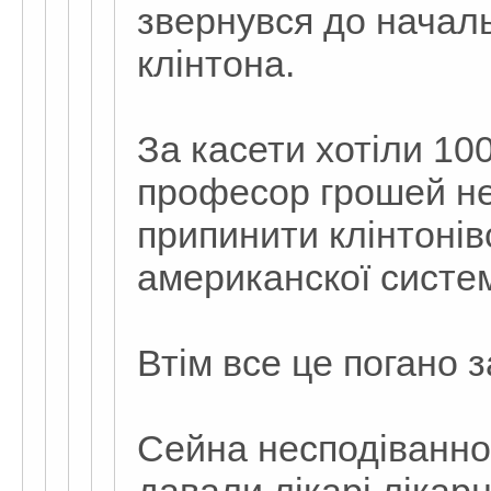
звернувся до началь
клінтона.
За касети хотіли 100
професор грошей не
припинити клінтонів
американскої систе
Втім все це погано з
Сейна несподіванно 