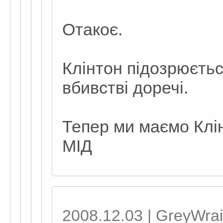
Отакоє.
Клінтон підозрюєть
вбивстві доречі.
Тепер ми маємо Клін
МІД
2008.12.03 | GreyWrai