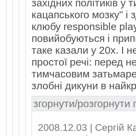
західних політиків у 
кацапського мозку" і 
клюбу responsible play
повийобуються і прип
таке казали у 20х. І н
простої речі: перед 
тимчасовим затьмарен
злобні дикуни в найк
згорнути/розгорнути г
2008.12.03 | Сергій К