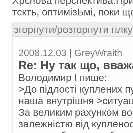
Хрєнова перспектива.При
тскть, оптимізЬмі, поки що
згорнути/розгорнути гілку
2008.12.03 | GreyWraith
Re: Ну так що, вва
Володимир I пише:
>До підлості куплених п
наша внутрішня >ситуаці
За великим рахунком вон
залежністю від купленос