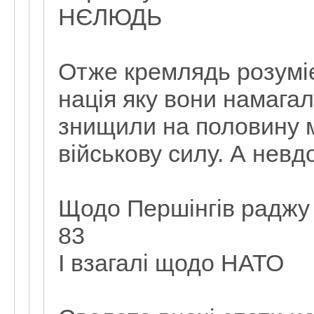
НЄЛЮДЬ
Отже кремлядь розумі
нація яку вони намагал
знищили на половину 
військову силу. А невдо
Щодо Першінгів раджу п
83
І взагалі щодо НАТО