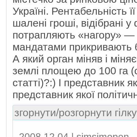
Україні. Рентабельність її
шалені гроші, відібрані 
потрапляють «нагору» — д
мандатами прикривають б
А який орган міняв і міня
землі площею до 100 га (
статті)?:) І представник я
представник якої політич
згорнути/розгорнути гілку
2008.12.04 | simsimopen