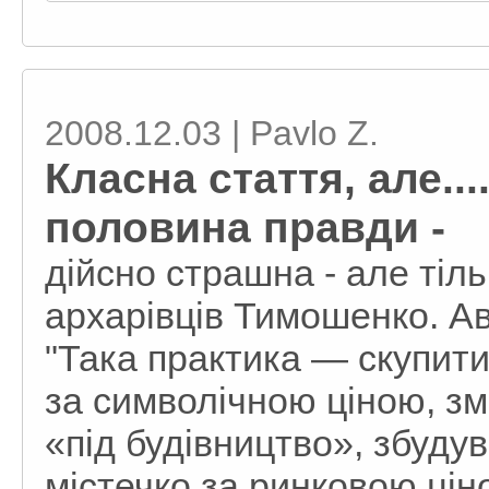
2008.12.03 | Pavlo Z.
Класна стаття, але..
половина правди -
дійсно страшна - але тіль
архарівців Тимошенко. Ав
"Така практика — скупити
за символічною ціною, зм
«під будівництво», збуду
містечко за ринковою ці