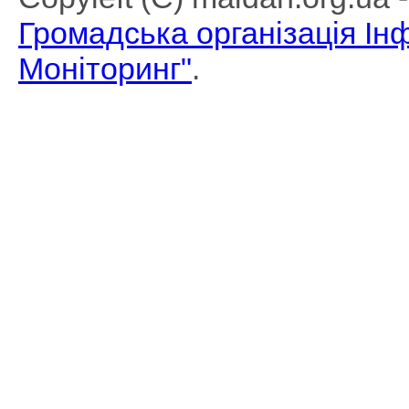
Громадська організація І
Моніторинг"
.