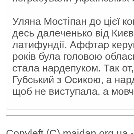
Уляна Мостіпан до цієї к
десь далеченько від Києва
латифундії. Аффтар керу
років була головою обласн
стала нардепуком. Так от, 
Губський з Осикою, а нар
щоб не виступала, а мовч
Copyleft (C) maidan.org.ua