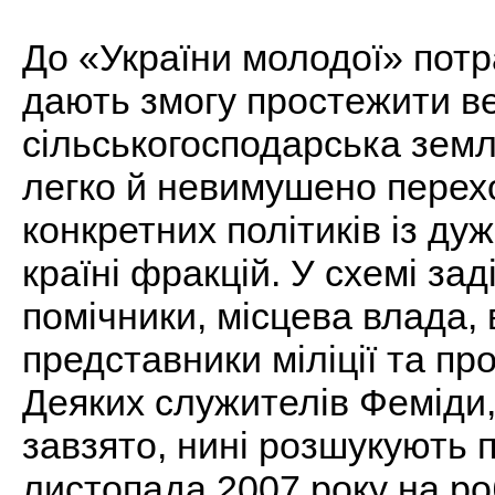
До «України молодої» потр
дають змогу простежити в
сільськогосподарська земл
легко й невимушено перехо
конкретних політиків із ду
країні фракцій. У схемі зад
помічники, місцева влада,
представники міліції та пр
Деяких служителів Феміди
завзято, нині розшукують п
листопада 2007 року на ро