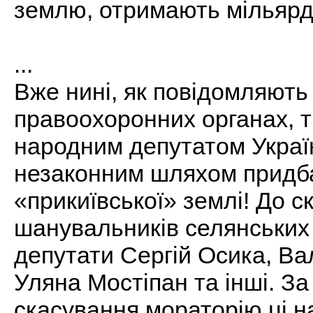
землю, отримають мільярд
...
Вже нині, як повідомляють
правоохоронних органах, т
народним депутатом Украї
незаконним шляхом придба
«прикиївської» землі! До с
шанувальників селянських 
депутати Сергій Осика, Ва
Уляна Мостіпан та інші. За
скасування мораторію ці н