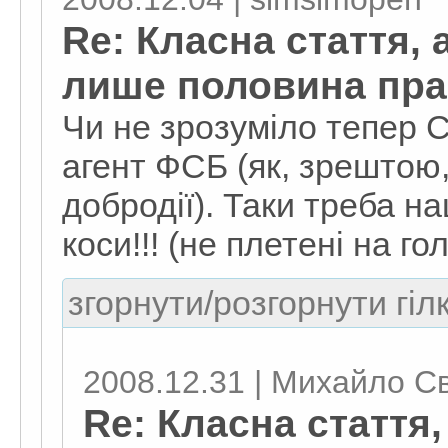
Re: Класна стаття, а
лише половина пра
Чи не зрозуміло тепер 
агент ФСБ (як, зрештою, 
добродії). Таки треба н
коси!!! (не плетені на голо
згорнути/розгорнути гіл
2008.12.31 | Михайло С
Re: Класна стаття,