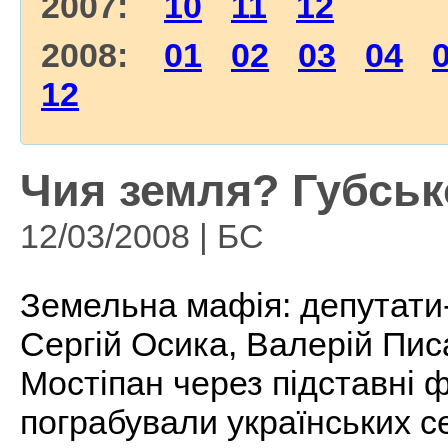
2007:
10
11
12
2008:
01
02
03
04
12
Чия земля? Губсько
12/03/2008 | БС
Земельна мафія: депутати-
Сергій Осика, Валерій Пис
Мостіпан через підставні ф
пограбували українських с