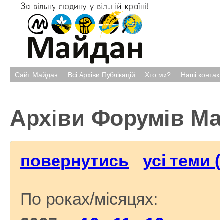
Сайт Майдан
Всі Архіви Публікацій
Хто ми?
Наші контак
Архіви Форумів М
повернутись
усі теми 
По роках/місяцях: