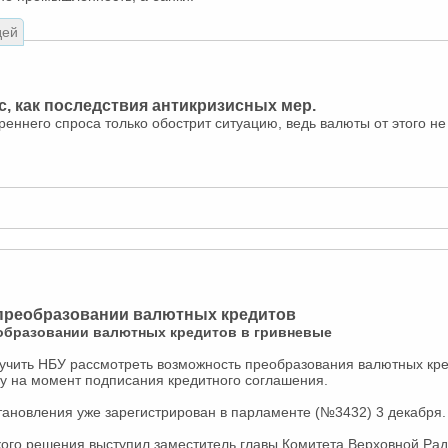
дей
ис, как последствия антикризисных мер.
еннего спроса только обострит ситуацию, ведь валюты от этого не 
 преобразовании валютных кредитов
еобразовании валютных кредитов в гривневые
учить НБУ рассмотреть возможность преобразования валютных кре
у на момент подписания кредитного соглашения.
тановления уже зарегистрирован в парламенте (№3432) 3 декабря.
кого решения выступил заместитель главы Комитета Верховной Ра