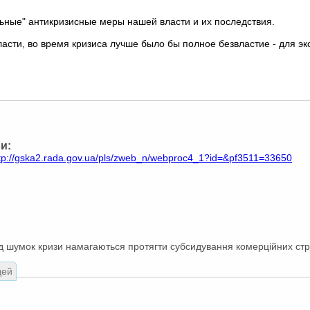
альные" антикризисные меры нашей власти и их последствия.
власти, во время кризиса лучше было бы полное безвластие - для э
и:
tp://gska2.rada.gov.ua/pls/zweb_n/webproc4_1?id=&pf3511=33650
д шумок кризи намагаються протягти субсидування комерційних стру
дей