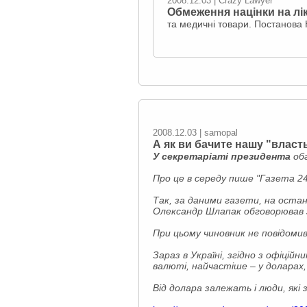
2008.12.03 | Crazy Lawyer
Обмеження націнки на лі
та медичні товари. Постанов
2008.12.03 | samopal
А як ви бачите нашу "власть"
У секретаріаті президента
обг
Про це в середу пише "Газета 24
Так, за даними газети, на оста
Олександр Шлапак обговорював з 
При цьому чиновник не повідомив
Зараз в Україні, згідно з офіцій
валюті, найчастіше – у доларах, 
Від долара залежать і люди, як