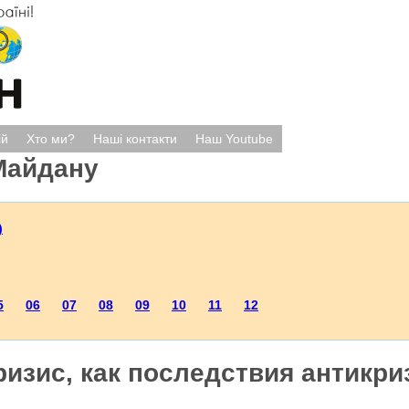
ій
Хто ми?
Наші контакти
Наш Youtube
Майдану
)
5
06
07
08
09
10
11
12
ризис, как последствия антикр