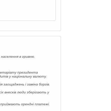
 населення в гривню.
кретаріату президента
дитів у національну валюту.
я заощаджень і заміна боргів.
сіх внесків люди зберігають у
і приймають орендні платежі.