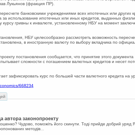
ав Лукьянов (фракция ПР).
пересчете банковскими учреждениями всех ипотечных или других к
 за использование ипотечных или иных кредитов, выданных физли
курсу гривны к инвалюте, установленному НБУ на момент заключен
становления, НБУ целесообразно рассмотреть возможность пересче
становлена, в иностранную валюту по выбору вкладчика по официа
 проекту постановления сообщается, что принятие этого документа 
спытывает сложности с погашением валютных кредитов и несет по
ет зафиксировать курс по большей части валютного кредита на ур
/economics/668234
дей
да автора законопроекту
шенко? Чудово, поможіть його скинути. Тоді прийде добрий уряд Я
ропонованих методів...