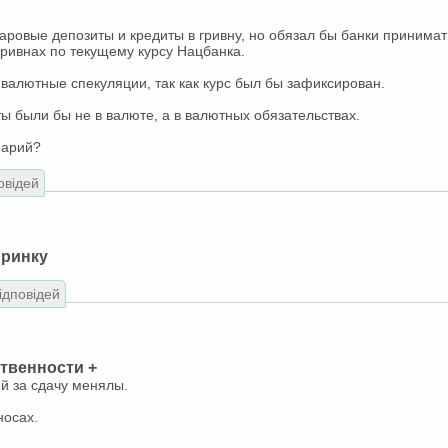
аровые депозиты и кредиты в гривну, но обязал бы банки принимат
гривнах по текущему курсу Нацбанка.
валютные спекуляции, так как курс был бы зафиксирован.
ы были бы не в валюте, а в валютных обязательствах.
нарий?
овідей
 ринку
відповідей
твенности +
й за сдачу менялы.
носах.