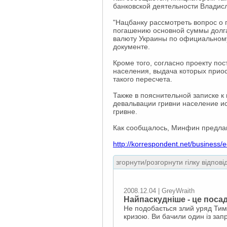
банковской деятельности Владисл
"Нацбанку рассмотреть вопрос о 
погашению основной суммы долга
валюту Украины по официальному 
документе.
Кроме того, согласно проекту по
населения, выдача которых прио
такого пересчета.
Также в пояснительной записке к
девальвации гривни население и
гривне.
Как сообщалось, Минфин предлага
http://korrespondent.net/business
згорнути/розгорнути гілку відпові
2008.12.04 | GreyWraith
Найпаскудніше - це поса
Не подобається злий уряд Тимо
кризою. Ви бачили один із зап