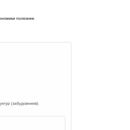
кономики полезнее.
ктур (забудовників).