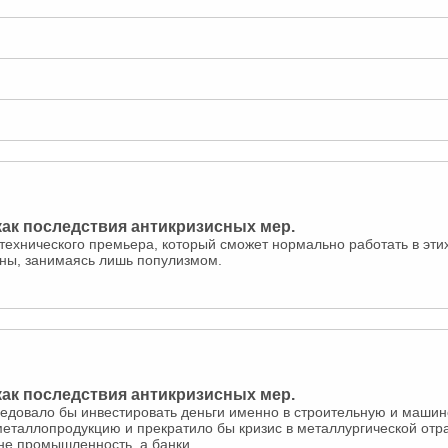
 как последствия антикризисных мер.
 технического премьера, который сможет нормально работать в эти
оны, занимаясь лишь популизмом.
 как последствия антикризисных мер.
ледовало бы инвестировать деньги именно в строительную и машин
еталлопродукцию и прекратило бы кризис в металлургической отр
не промышленность, а банки.