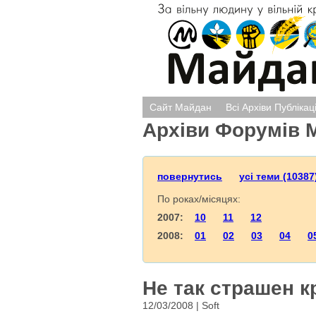
Сайт Майдан
Всі Архіви Публікац
Архіви Форумів 
повернутись
усі теми (10387
По роках/місяцях:
2007:
10
11
12
2008:
01
02
03
04
0
Не так страшен к
12/03/2008 | Soft