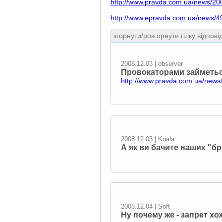
http://www.pravda.com.ua/news/20
http://www.epravda.com.ua/news/
згорнути/розгорнути гілку відпові
2008.12.03 | observеr
Провокаторами займетьс
http://www.pravda.com.ua/news
2008.12.03 | Koala
А як ви бачите наших "б
2008.12.04 | Soft
Ну почему же - запрет 