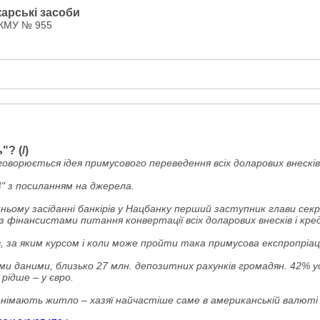
карські засоби
а КМУ № 955
? (/)
оворюється ідея примусового переведення всіх доларових внесків
" з посиланням на джерела.
нньому засіданні банкірів у Нацбанку перший заступник глави се
фінансистами питання конвертації всіх доларових внесків і кре
, за яким курсом і коли може пройти така примусова експропріаці
ними даними, близько 27 млн. депозитних рахунків громадян. 42% у
рідше – у євро.
і знімають житло – хазяї найчастіше саме в американській валют