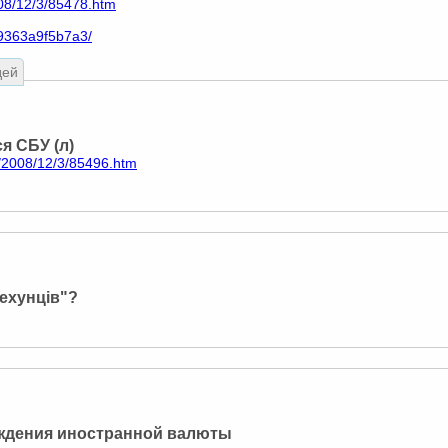
08/12/3/85478.htm
49363a9f5b7a3/
дей
я СБУ (л)
/2008/12/3/85496.htm
рехунців"?
хождения иностранной валюты