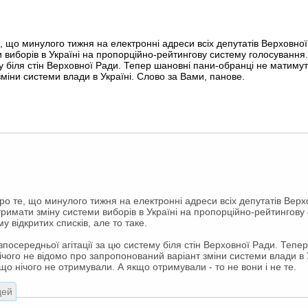
що минулого тижня на електронні адреси всіх депутатів Верховної
 виборів в Україні на пропорційно-рейтингову систему голосування
у біля стін Верховної Ради. Тепер шановні пани-обранці не матимут
міни системи влади в Україні. Слово за Вами, панове.
о те, що минулого тижня на електронні адреси всіх депутатів Верх
тримати зміну системи виборів в Україні на пропорційно-рейтингову
 відкритих списків, але то таке.
зпосередньої агітації за цю систему біля стін Верховної Ради. Тепе
ічого не відомо про запропонований варіант зміни системи влади в У
що нічого не отримували. А якщо отримували - то не вони і не те.
дей