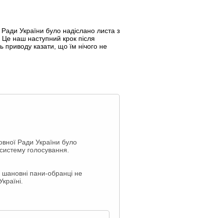
 Ради України було надіслано листа з
. Це наш наступний крок після
ь приводу казати, що їм нічого не
овної Ради України було
 систему голосування.
р шановні пани-обранці не
країні.