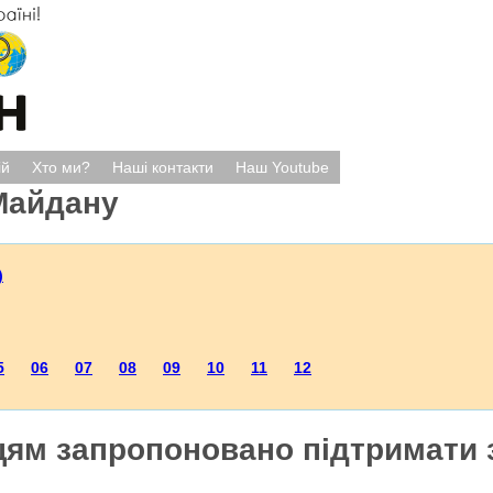
ій
Хто ми?
Наші контакти
Наш Youtube
Майдану
)
5
06
07
08
09
10
11
12
ям запропоновано підтримати 