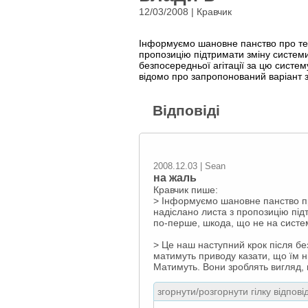
12/03/2008 | Кравчик
Інформуємо шановне панство про те, 
пропозицію підтримати зміну системи
безпосередньої агітації за цю систем
відомо про запропонований варіант з
Відповіді
2008.12.03 | Sean
на жаль
Кравчик пише:
> Інформуємо шановне панство пр
надіслано листа з пропозицію під
по-перше, шкода, що не на систему
> Це наш наступний крок після бе
матимуть приводу казати, що їм н
Матимуть. Вони зроблять вигляд, 
згорнути/розгорнути гілку відпові