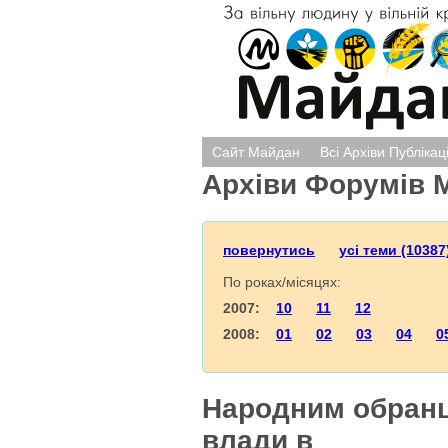
Сайт Майдан
Всі Архіви Публікац
Архіви Форумів 
повернутись
усі теми (10387
По роках/місяцях:
2007:
10
11
12
2008:
01
02
03
04
0
Народним обранц
влади в