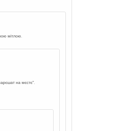
ною мітлою.
"парєшат на мєстє".