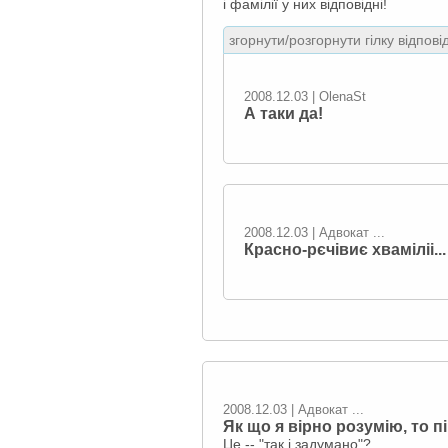
і фамілії у них відповідні!
згорнути/розгорнути гілку відпові
2008.12.03 | OlenaSt
А таки да!
2008.12.03 | Адвокат ...
Красно-рєчівиє хваміліі...
2008.12.03 | Адвокат ...
Як що я вірно розумію, то п
Це,-- "так і задумано"?