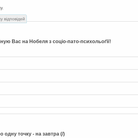
у.
ку відповідей
іную Вас на Нобеля з соціо-пато-психольоґії!
одну точку - на завтра (/)