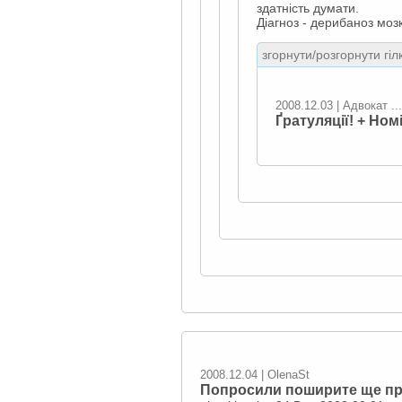
здатність думати.
Діагноз - дерибаноз мозк
згорнути/розгорнути гіл
2008.12.03 | Адвокат ...
Ґратуляції! + Ном
2008.12.04 | OlenaSt
Попросили поширите ще про 