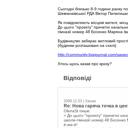
Сьогодні близько 8-9 години ранку по
Шевченківської РДА Віктор Пилипиши
Як повідомляють місцеві жителі, міс
До цього "проекту" причетні начальн
гімназії номер 48 Босенко Маряна Ів
Будівництво забирає житловий прості
(будинки розташовані на схилі).
http://community.livejournal.com/save
Хтось щось казав про кризу?
Відповіді
2008.12.03 | Хвізик
Re: Нова гаряча точка в цент
OlenaSt пише:
> До цього "проекту" причетні на
школи-гімназії номер 48 Босенко 
ё-ма-ё!