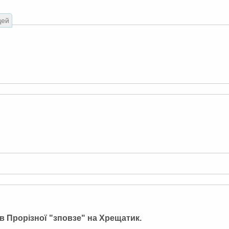
дей
ів Прорізної "зповзе" на Хрещатик.