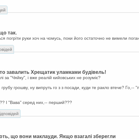
дей
що так.
я погріти руки хоч на чомусь, поки його остаточно не вимели пога
овідей
сто завалить Хрещатик уламками будівель!
лі за "Чяйку", і вже реалій кийовських не розуміє?
 грубу грошву, ну випруть го з з посади, куди те ракло втече? Го,-- 
і??? І "Вава" серед них,-- перший???
відповідей
ють, що вони маклауди. Якщо взагалі зберегли