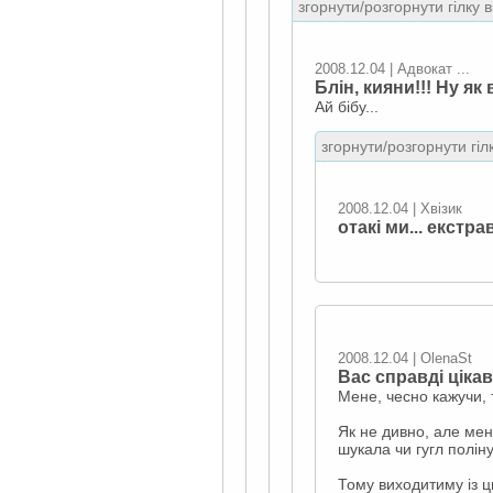
згорнути/розгорнути гілку 
2008.12.04 | Адвокат ...
Блін, кияни!!! Ну я
Ай бібу...
згорнути/розгорнути гіл
2008.12.04 | Хвізик
отакі ми... екстра
2008.12.04 | OlenaSt
Вас справді ціка
Мене, чесно кажучи, т
Як не дивно, але мен
шукала чи гугл поліну
Тому виходитиму із ц