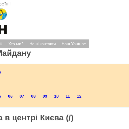
ій
Хто ми?
Наші контакти
Наш Youtube
Майдану
)
5
06
07
08
09
10
11
12
 в центрі Києва (/)