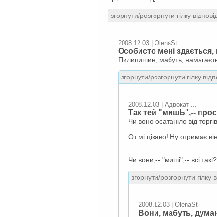
згорнути/розгорнути гілку відпові
2008.12.03 | OlenaSt
Особисто мені здається, 
Пилипишин, мабуть, намагаєтьс
згорнути/розгорнути гілку відп
2008.12.03 | Адвокат ...
Так тей "мишЬ",-- про
Чи воно осатаніло від торгів
От мі цікаво! Ну отримає він
Чи вони,-- "миші",-- всі так
згорнути/розгорнути гілку 
2008.12.03 | OlenaSt
Вони, мабуть, дума