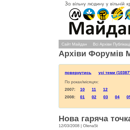
Сайт Майдан
Всі Архіви Публікац
Архіви Форумів 
повернутись
усі теми (10387
По роках/місяцях:
2007:
10
11
12
2008:
01
02
03
04
0
Нова гаряча точка
12/03/2008 | OlenaSt