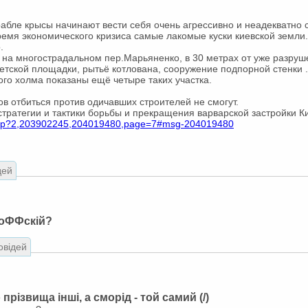
абле крысы начинают вести себя очень агрессивно и неадекватно с
время экономического кризиса самые лакомые куски киевской земли.
.
 на многострадальном пер.Марьяненко, в 30 метрах от уже разру
етской площадки, рытьё котлована, сооружение подпорной стенки ..
ого холма показаны ещё четыре таких участка.
 отбиться против одичавших строителей не смогут.
тратегии и тактики борьбы и прекращения варварской застройки Ки
.php?2,203902245,204019480,page=7#msg-204019480
дей
роФФскій?
овідей
прізвища інші, а сморід - той самий (/)