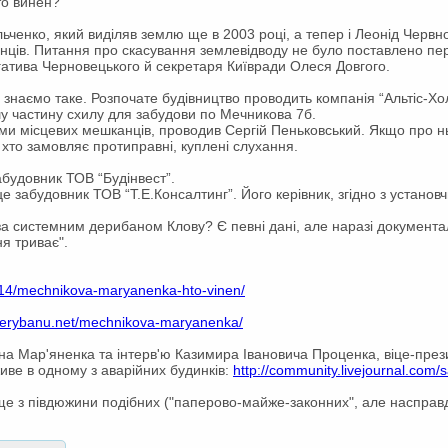
то винен?
енко, який виділяв землю ще в 2003 році, а тепер і Леонід Червн
анців. Питання про скасування землевідводу не було поставлено пе
гатива Черновецького й секретаря Київради Олеся Довгого.
 знаємо таке. Розпочате будівництво проводить компанія “Альтіс-Хо
шу частину схилу для забудови по Мечникова 7б.
ми місцевих мешканців, проводив Сергій Пеньковський. Якщо про н
 хто замовляє протиправні, куплені слухання.
будовник ТОВ “Будінвест”.
е забудовник ТОВ “Т.Е.Консалтинг”. Його керівник, згідно з устано
ь за системним дерибаном Клову? Є певні дані, але наразі документа
я триває".
4/14/mechnikova-maryanenka-hto-vinen/
/derybanu.net/mechnikova-maryanenka/
 на Мар'яненка та інтерв'ю Казимира Івановича Проценка, віце-през
живе в одному з аварійних будинків:
http://community.livejournal.com/
е з півдюжини подібних ("паперово-майже-законних", але насправді