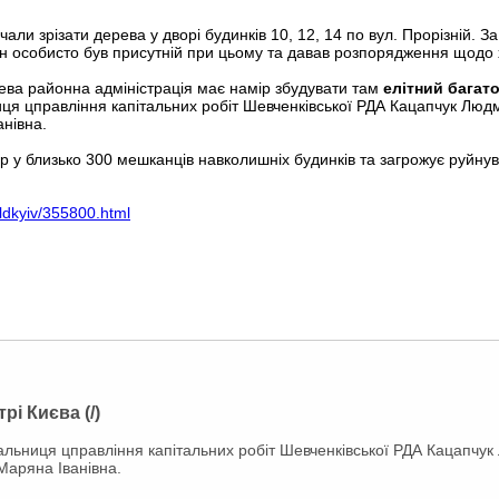
чали зрізати дерева у дворі будинків 10, 12, 14 по вул. Прорізній. З
н особисто був присутній при цьому та давав розпорядження щодо х
цева районна адміністрація має намір збудувати там
елітний бага
иця цправління капітальних робіт Шевченківської РДА Кацапчук Люд
анівна.
р у близько 300 мешканців навколишніх будинків та загрожує руйнув
oldkyiv/355800.html
рі Києва (/)
чальниця цправління капітальних робіт Шевченківської РДА Кацапчу
Маряна Іванівна.