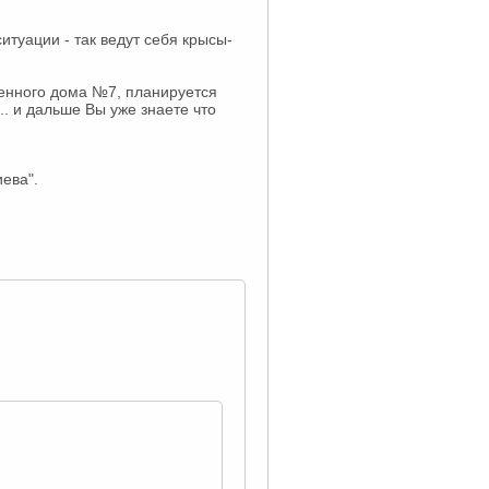
итуации - так ведут себя крысы-
шенного дома №7, планируется
. и дальше Вы уже знаете что
ева".