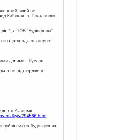
овецький, який не
ред Київрадою. Постановка
лдінг”, а ТОВ “Будінформ”
ього підтверджень наразі
вчими даними - Руслан
льно не підтверджені.
идента Академії
saveoldkyiv/294566.html
 руйнівних) забудов різних