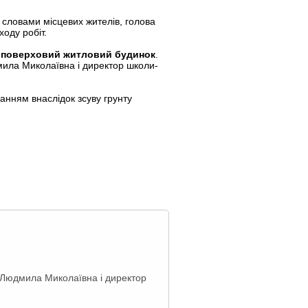
а словами місцевих жителів, голова
оду робіт.
топоверховий житловий будинок
.
мила Миколаївна і директор школи-
анням внаслідок зсуву грунту
к Людмила Миколаївна і директор