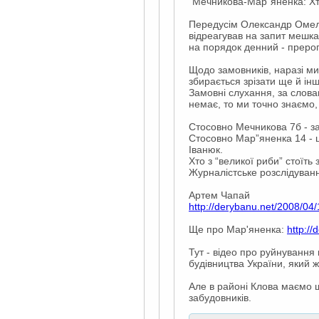
"Мечникова-Мар”яненка: Х
Передусім Олександр Омельч
відреагував на запит мешк
на порядок денний - преро
Щодо замовників, наразі ми
збирається зрізати ще й ін
Замовні слухання, за слова
немає, то ми точно знаємо,
Стосовно Мечникова 7б - за
Стосовно Мар”яненка 14 - ц
Іванюк.
Хто з “великої риби” стоїт
Журналістське розслідуванн
Артем Чапай
http://derybanu.net/2008/0
Ще про Мар'яненка:
http:/
Тут - відео про руйнування
будівництва України, який 
Але в районі Клова маємо щ
забудовників.