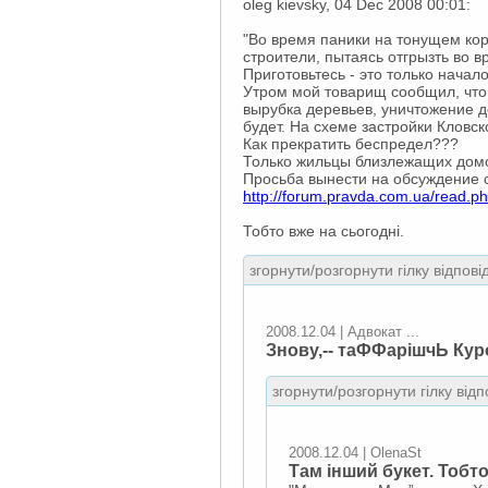
oleg kievsky, 04 Dec 2008 00:01:
"Во время паники на тонущем кор
строители, пытаясь отгрызть во 
Приготовьтесь - это только начало
Утром мой товарищ сообщил, что
вырубка деревьев, уничтожение д
будет. На схеме застройки Кловск
Как прекратить беспредел???
Только жильцы близлежащих домов
Просьба вынести на обсуждение с
http://forum.pravda.com.ua/read
Тобто вже на сьогодні.
згорнути/розгорнути гілку відпові
2008.12.04 | Адвокат ...
Знову,-- таФФарішчЬ Ку
згорнути/розгорнути гілку відп
2008.12.04 | OlenaSt
Там інший букет. Тобто 