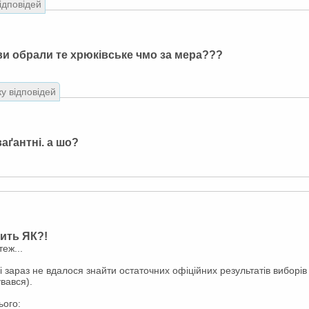
відповідей
к ви обрали те хрюківське чмо за мера???
ку відповідей
ваґантні. а шо?
вить ЯК?!
еж...
і зараз не вдалося знайти остаточних офіційних результатів виборів
вався).
ього: