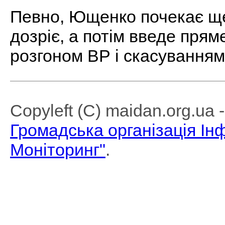
Певно, Ющенко почекає ще 
дозріє, а потім введе прям
розгоном ВР і скасуванням 
Copyleft (C) maidan.org.ua
Громадська організація І
Моніторинг"
.