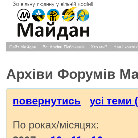
Сайт Майдан
Всі Архіви Публікацій
Хто ми?
Наші контак
Архіви Форумів М
повернутись
усі теми 
По роках/місяцях: