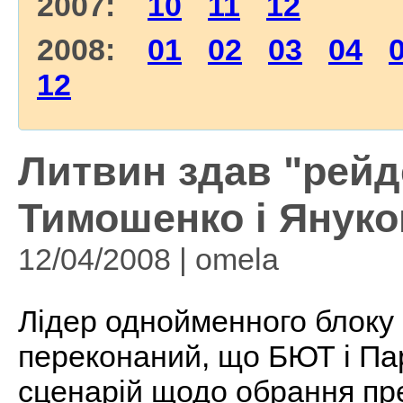
2007:
10
11
12
2008:
01
02
03
04
12
Литвин здав "рейд
Тимошенко і Януков
12/04/2008 | omela
Лідер однойменного блоку
переконаний, що БЮТ і Парт
сценарій щодо обрання пре