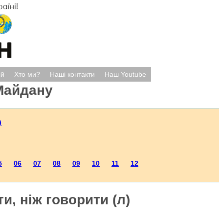
ій
Хто ми?
Наші контакти
Наш Youtube
Майдану
)
5
06
07
08
09
10
11
12
и, ніж говорити (л)