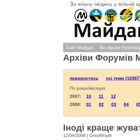
Сайт Майдан
Всі Архіви Публікац
Архіви Форумів 
повернутись
усі теми (10387
По роках/місяцях:
2007:
10
11
12
2008:
01
02
03
04
0
Іноді краще жуват
12/04/2008 | GreyWraith