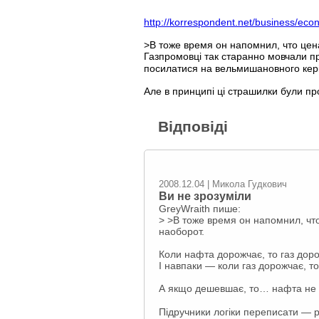
http://korrespondent.net/business/ec
>В тоже время он напомнил, что цена
Газпромовці так старанно мовчали пр
посилатися на вельмишановного керів
Але в принципі ці страшилки були пр
Відповіді
2008.12.04 | Микола Гудкович
Ви не зрозуміли
GreyWraith пише:
> >В тоже время он напомнил, что
наоборот.
Коли нафта дорожчає, то газ дор
І навпаки — коли газ дорожчає, т
А якщо дешевшає, то… нафта не 
Підручники логіки переписати — 