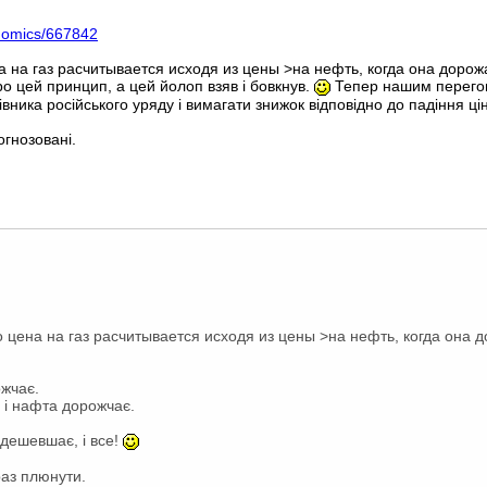
onomics/667842
 на газ расчитывается исходя из цены >на нефть, когда она дорожае
о цей принцип, а цей йолоп взяв і бовкнув.
Тепер нашим перегов
ника російського уряду і вимагати знижок відповідно до падіння ці
огнозовані.
 цена на газ расчитывается исходя из цены >на нефть, когда она до
ожчає.
о і нафта дорожчає.
дешевшає, і все!
раз плюнути.