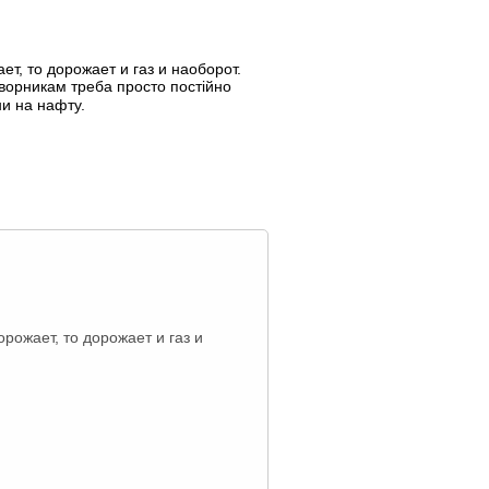
т, то дорожает и газ и наоборот.
орникам треба просто постійно
ни на нафту.
рожает, то дорожает и газ и