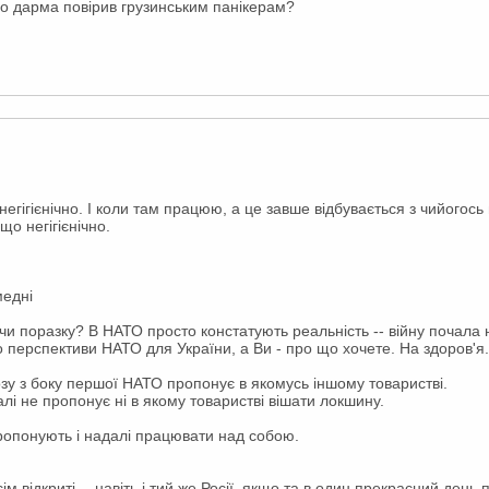
 що дарма повірив грузинським панікерам?
 негігієнічно. І коли там працюю, а це завше відбувається з чийогось
що негігієнічно.
медні
и поразку? В НАТО просто констатують реальність -- війну почала не
о перспективи НАТО для України, а Ви - про що хочете. На здоров'я.
зу з боку першої НАТО пропонує в якомусь іншому товаристві.
лі не пропонує ні в якому товаристві вішати локшину.
 пропонують і надалі працювати над собою.
ім відкриті -- навіть і тий же Росії, якщо та в один прекрасний день