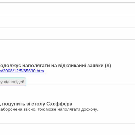
одовжує наполягати на відкликанні заявки (л)
ws/2008/12/5/85630.htm
ку відповідей
ь, поцупить зі столу Схеффера
заборонена звісно, тож може наполягати досхочу.