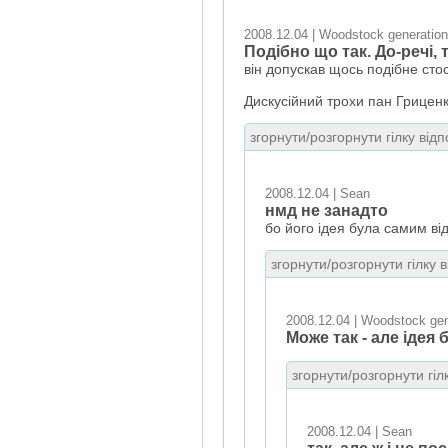
2008.12.04 | Woodstock generation
Подібно що так. До-речі,
він допускав щось подібне сто
Дискусійний трохи пан Гриценко
згорнути/розгорнути гілку відп
2008.12.04 | Sean
нмд не занадто
бо його ідея була самим ві
згорнути/розгорнути гілку 
2008.12.04 | Woodstock gen
Може так - але іде
згорнути/розгорнути гіл
2008.12.04 | Sean
так, але ж і не п