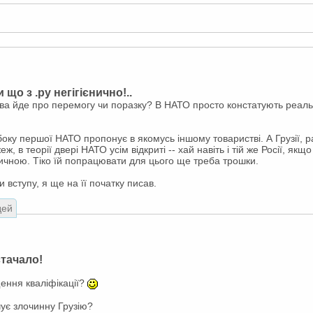
що з .ру негігієнично!..
ва йде про перемогу чи поразку? В НАТО просто констатують реальні
боку першої НАТО пропонує в якомусь іншому товаристві. А Грузії, р
 в теорії двері НАТО усім відкриті -- хай навіть і тій же Росії, як
ичною. Тіко їй попрацювати для цього ще треба трошки.
 вступу, я ще на її початку писав.
дей
стачало!
щення кваліфікації?
чує злочинну Грузію?