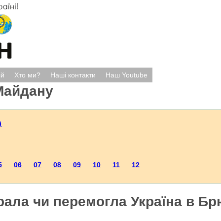
ій
Хто ми?
Наші контакти
Наш Youtube
Майдану
)
5
06
07
08
09
10
11
12
рала чи перемогла Україна в Бр