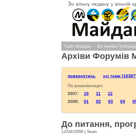
Сайт Майдан
Всі Архіви Публікац
Архіви Форумів 
повернутись
усі теми (10387
По роках/місяцях:
2007:
10
11
12
2008:
01
02
03
04
0
До питання, прог
12/04/2008 | Sean