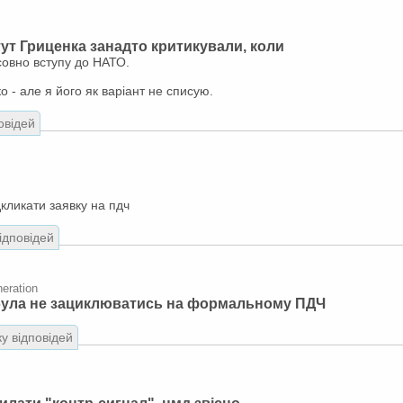
 тут Гриценка занадто критикували, коли
совно вступу до НАТО.
 - але я його як варіант не списую.
овідей
дкликати заявку на пдч
відповідей
eration
я була не зациклюватись на формальному ПДЧ
ку відповідей
осилати "контр-сигнал". нмд звісно