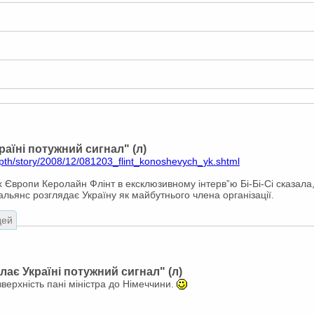
раїні потужний сигнал" (л)
epth/story/2008/12/081203_flint_konoshevych_yk.shtml
ах Європи Керолайн Флінт в ексклюзивному інтерв”ю Бі-Бі-Сі сказал
альянс розглядає Україну як майбутнього члена організації.
дей
лає Україні потужний сигнал" (л)
зверхність пані міністра до Німеччини.