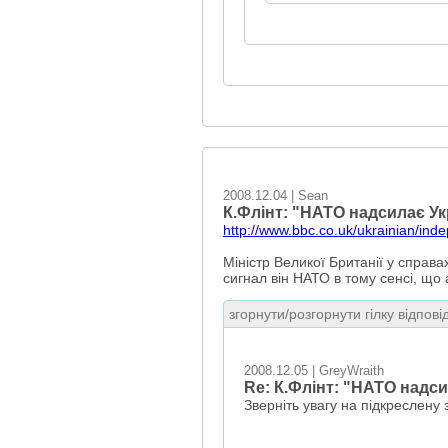
2008.12.04 | Sean
К.Флінт: "НАТО надсилає Ук
http://www.bbc.co.uk/ukrainian/ind
Міністр Великої Британії у справ
сигнал він НАТО в тому сенсі, що 
згорнути/розгорнути гілку відпові
2008.12.05 | GreyWraith
Re: К.Флінт: "НАТО надси
Зверніть увагу на підкреслену 