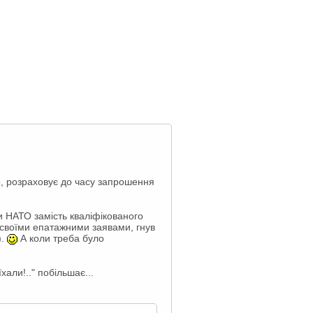
, розраховує до часу запрошення
и НАТО замість кваліфікованого
в своїми епатажними заявами, гнув
).
А коли треба було
хали!.." побільшає...