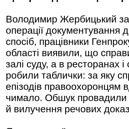
Володимир Жербицький зая
операції документування ді
спосіб, працівники Генпрок
області виявили, що справ
залі суду, а в ресторанах і
робили таблички: за яку сп
епізодів правоохоронцям 
чимало. Обшук провадили уч
й вилучення речових дока