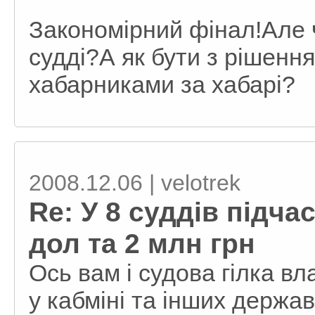
Закономірний фінал!Але ч
судді?А як бути з рішен
хабарниками за хабарі?
2008.12.06 | velotrek
Re: У 8 суддів підч
дол та 2 млн грн
Ось вам і судова гілка вла
у кабміні та інших держа