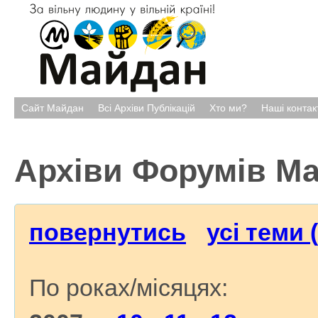
Сайт Майдан
Всі Архіви Публікацій
Хто ми?
Наші контак
Архіви Форумів М
повернутись
усі теми 
По роках/місяцях: