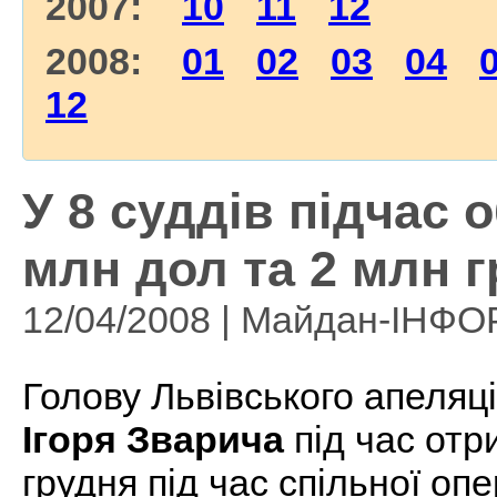
2007:
10
11
12
2008:
01
02
03
04
12
У 8 суддів підчас 
млн дол та 2 млн г
12/04/2008 | Майдан-ІНФ
Голову Львівського апеляц
Ігоря Зварича
під час отр
грудня під час спільної оп