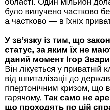
області. Один мільйон дол
було вилучено частково бе
а частково — в їхніх прив
У зв’язку із тим, що зак
статус, за яким їх не ма
даний момент Ігор Звари
Він лікується у приватній 
від шпиталізації до державн
гіпертонічним кризом, що 
гарячому.
Так само не аре
що проходять по цій спра