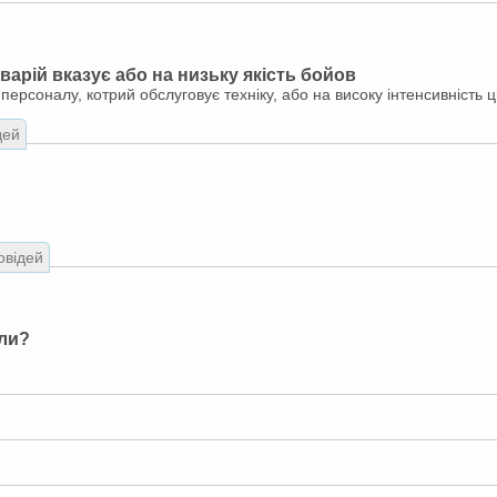
арій вказує або на низьку якість бойов
і персоналу, котрий обслуговує техніку, або на високу інтенсивність ц
дей
овідей
ли?