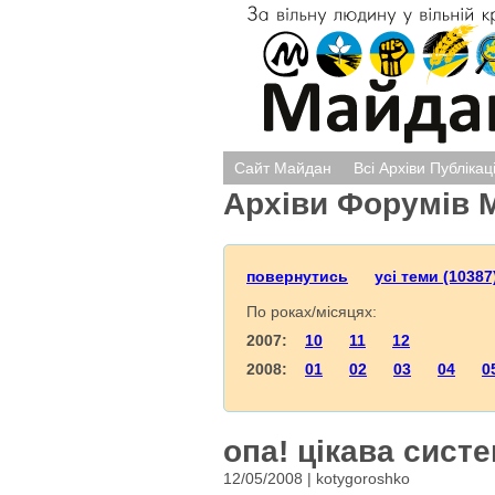
Сайт Майдан
Всі Архіви Публікац
Архіви Форумів 
повернутись
усі теми (10387
По роках/місяцях:
2007:
10
11
12
2008:
01
02
03
04
0
опа! цікава систе
12/05/2008 | kotygoroshko