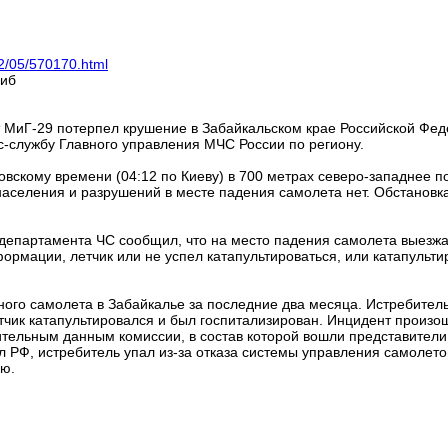
12/05/570170.html
гиб
ет МиГ-29 потерпел крушение в Забайкальском крае Российской Фе
с-службу Главного управления МЧС России по региону.
овскому времени (04:12 по Киеву) в 700 метрах северо-западнее п
аселения и разрушений в месте падения самолета нет. Обстановка 
о департамента ЧС сообщил, что на место падения самолета выез
ормации, летчик или не успел катапультироваться, или катапульти
ого самолета в Забайкалье за последние два месяца. Истребитель
тчик катапультировался и был госпитализирован. Инцидент произо
ительным данным комиссии, в состав которой вошли представители
РФ, истребитель упал из-за отказа системы управления самолетом
ию.