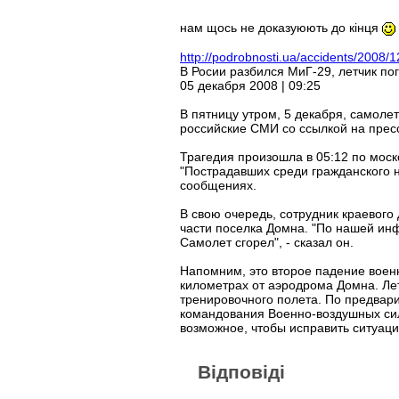
нам щось не доказуюють до кінця
http://podrobnosti.ua/accidents/2008/
В Росии разбился МиГ-29, летчик по
05 декабря 2008 | 09:25
В пятницу утром, 5 декабря, самол
российские СМИ со ссылкой на прес
Трагедия произошла в 05:12 по моск
"Пострадавших среди гражданского н
сообщениях.
В свою очередь, сотрудник краевог
части поселка Домна. "По нашей инф
Самолет сгорел", - сказал он.
Напомним, это второе падение военн
километрах от аэродрома Домна. Ле
тренировочного полета. По предвар
командования Военно-воздушных сил 
возможное, чтобы исправить ситуац
Відповіді