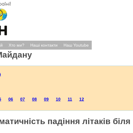
ій
Хто ми?
Наші контакти
Наш Youtube
Майдану
)
5
06
07
08
09
10
11
12
матичність падіння літаків біля 