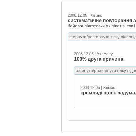
2008.12.05 | Хвізик
систематичне повторення ав
бойової підготовки як пілотів, так 
згорнути/розгорнути гілку відпові
2008.12.05 | AxeHarry
100% друга причина.
згорнути/розгорнути гілку відп
2008.12.05 | Хвізик
кремляді щось задума