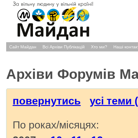
Сайт Майдан
Всі Архіви Публікацій
Хто ми?
Наші контак
Архіви Форумів М
повернутись
усі теми 
По роках/місяцях: