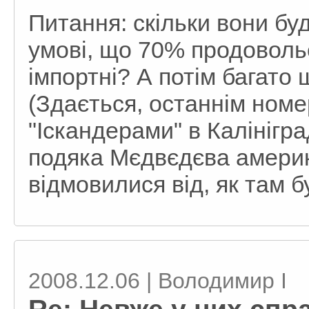
Питання: скільки вони б
умові, що 70% продовольст
імпортні? А потім багато 
(Здається, останнім номе
"Іскандерами" в Калінігр
подяка Мєдвєдєва америк
відмовилися від, як там б
2008.12.06 | Володимир I