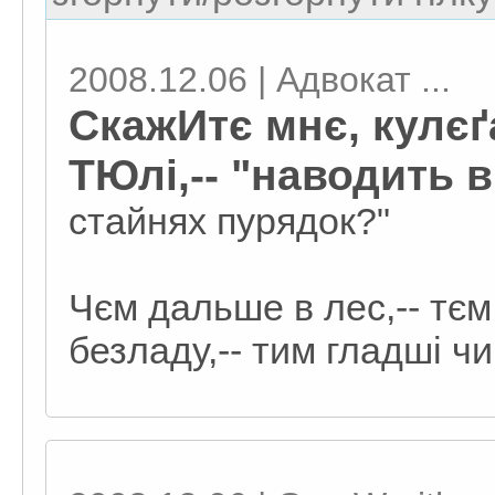
2008.12.06 | Адвокат ...
СкажИтє мнє, кулєґ
ТЮлі,-- "наводить в
стайнях пурядок?"
Чєм дальше в лес,-- тєм
безладу,-- тим гладші ч