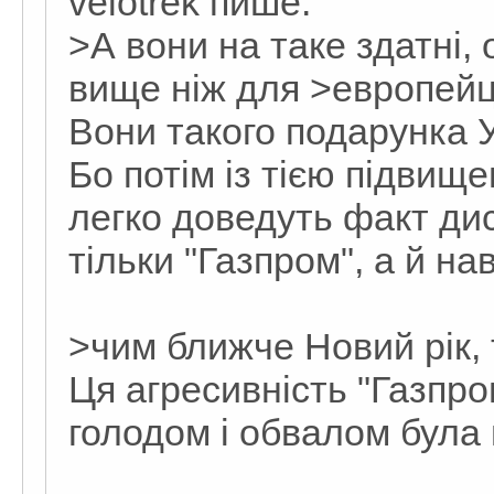
velotrek пише:
>А вони на таке здатні, 
вище ніж для >европейці
Вони такого подарунка У
Бо потім із тією підвищ
легко доведуть факт дис
тільки "Газпром", а й нав
>чим ближче Новий рік,
Ця агресивність "Газпром
голодом і обвалом була 