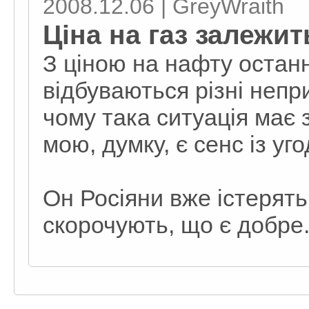
2008.12.06 | GreyWraith
Ціна на газ залежит
З ціною на нафту останн
відбуваються різні непри
чому така ситуація має з
мою, думку, є сенс із уг
Он Росіяни вже істерять
скорочують, що є добре