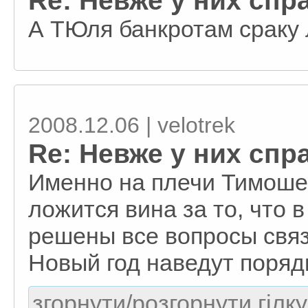
Re: Невже у них спр
А ТЮля банкротам сраку 
2008.12.06 | velotrek
Re: Невже у них спр
Именно на плечи Тимошен
ложится вина за то, что в
решены все вопросы связ
Новый год наведут поряд
згорнути/розгорнути гілку