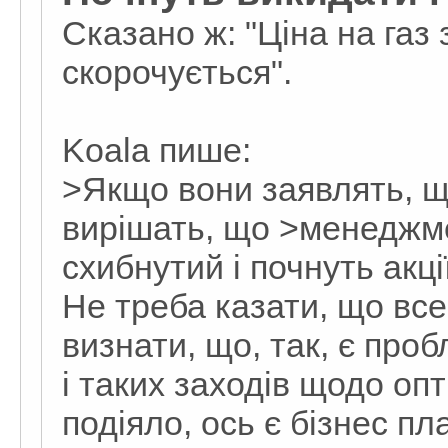
Сказано ж: "Ціна на газ
скорочується".
Koala пише:
>Якщо вони заявлять, що 
вирішать, що >менеджм
схибнутий і почнуть акці
Не треба казати, що все
визнати, що, так, є про
і таких заходів щодо оп
подіяло, ось є бізнес пл