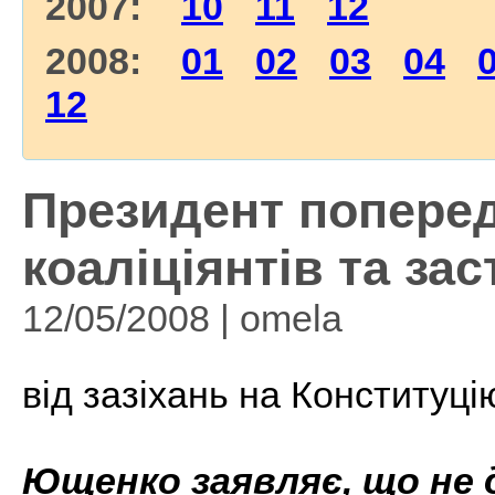
2007:
10
11
12
2008:
01
02
03
04
12
Президент поперед
коаліціянтів та засте
12/05/2008 | omela
від зазіхань на Конституці
Ющенко заявляє, що не 