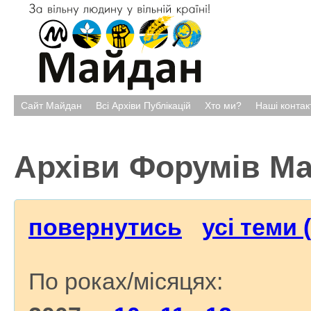
Сайт Майдан
Всі Архіви Публікацій
Хто ми?
Наші контак
Архіви Форумів М
повернутись
усі теми 
По роках/місяцях: