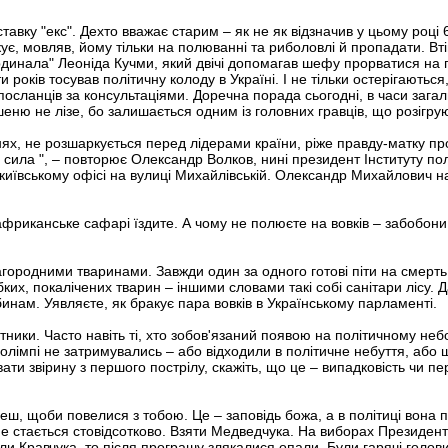
авку "екс". Дехто вважає старим – як не як відзначив у цьому році 
є, мовляв, йому тільки на полюванні та риболовлі й пропадати. Втім,
рдинала" Леоніда Кучми, який двічі допомагав шефу прорватися на
 років тосував політичну колоду в Україні. І не тільки остерігаютьс
посланців за консультаціями. Доречна порада сьогодні, в часи зага
ишеню не лізе, бо залишається одним із головних гравців, що розігрую
х, не розшаркується перед лідерами країни, ріже правду-матку про
 сила ", – повторює Олександр Волков, нині президент Інституту пол
о київському офісі на вулиці Михайлівській. Олександр Михайлович
африканське сафарі їздите. А чому не полюєте на вовків – забобони, 
лагородними тваринами. Завжди один за одного готові піти на смерть
ких, покалічених тварин – іншими словами такі собі санітари лісу.
нам. Уявляєте, як бракує пара вовків в Українському парламенті.
ики. Часто навіть ті, хто зобов'язаний появою на політичному небос
 олімпі не затримувались – або відходили в політичне небуття, або
вати звірину з першого пострілу, скажіть, що це – випадковість чи 
чеш, щоби повелися з тобою. Це – заповідь божа, а в політиці вона
не стається стовідсотково. Взяти Медведчука. На виборах Президента
ли Кравчука, то після програшу злякалися опали. Були гарячі голови