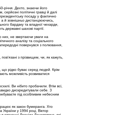
60-річчя. Дехто, знаючи його
 серйозні політичні гравці й далі
 президентську посаду у фактично
я, а й зовнішньо дистанціюючись,
льного бардаку та владної чехарди,
ть державні шахові партії.
 них, не звертаючи уваги на
ітичного аналізу та соціального
 напередодні повернувся з полювання,
пов'язані з прізвищем, чи, як кажуть,
, що рідко буває серед людей. Крім
 Дають можливість розвиватися
хилі. Ви нібито пробачили. Втім всі,
 швидко дискредитували себе. З
перебуваєте під особливим небесним
 працює як закон бумеранга. Хто
 України у 1994 році, Віктор
 в оточенні Леоніда Даниловича, які