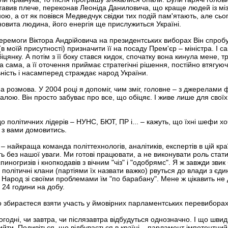
ставив плече, переконав Леоніда Даниловича, що краще людей із мі
, а от як повівся Медведчук свідки тих подій пам'ятають, але сього
овита людина, його енергія ще прислужиться Україні.
перемоги Віктора Андрійовича на президентських виборах Він спробу
в моїй присутності) призначити її на посаду Прем'єр – міністра. І с
нку. А потім з її боку стався кидок, спочатку вона кинула мене, тр
а сама, а її оточення приймає стратегічні рішення, постійно втягуючи
ьність і насамперед страждає народ України.
 розмова. У 2004 році я допоміг, чим зміг, головне – з джерелами 
алою. Він просто забуває про все, що обіцяє. І живе лише для своїх 
о політичних лідерів – НУНС, БЮТ, ПР і... – кажуть, що їхні шефи х
 з вами домовитись.
 – найкраща команда політтехнологів, аналітиків, експертів в цій к
ть без нашої уваги. Ми готові працювати, а не виконувати роль стат
иногризів і кнопкодавів з вічним "чіз" і "одобрямс". Я ж завжди зв
і політичні клани (партіями їх назвати важко) рвуться до влади з є
. Народ зі своїми проблемами їм "по барабану". Мене ж цікавить не 
 24 години на добу.
о збираєтеся взяти участь у ймовірних парламентських перевибора
годні, чи завтра, чи післязавтра відбудуться однозначно. І що швид
вийти. Подивіться, що відбувається в країні – парламент імпотентний