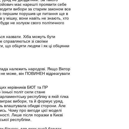
рійович має нарешті проявити себе
оводити вибори за старим законом все
, що першим порушив це питання ще в
 у мішку, вони навіть не знають, хто
 буде не холуєм свого політичного
ься назвати. Хіба можуть бути
не справляються зі своїми
ти, що обіцяти людям і як ці обіцянки
влада належить народові. Якщо Віктор
ін не може, він ПОВИНЕН відреагувати
ищих керівників БЮТ та ПР
їхньої політ сили стане
ламентську республіку в якій гілка
 виграє вибори, та й формує уряд.
ль влаштувала обидві сторони. Але
ись. Чому про вигоди цієї моделі
ості. Лише після поразки в Києві
ької республіки.
 бізнесу, для яких оцей бардак –