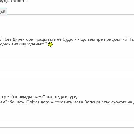
удь ласка..."
дей
ді, без Директора працювать не буде. Як що вам тре працюючий Пар
ахунок випишу хутенько!"
 тре "ні_жидиться" на редактуру.
лаєм" *бошать. Опісля чого,-- соковита мова Волкєра стає схожою на