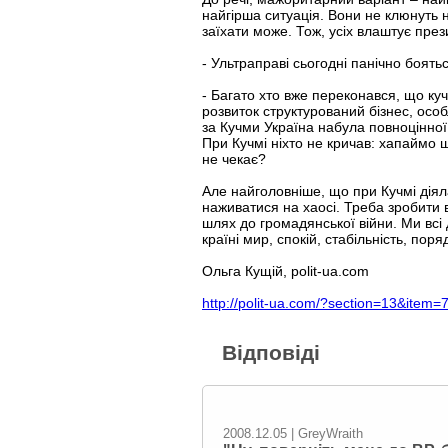
найгірша ситуація. Вони не клюнуть н
заїхати може. Тож, усіх влаштує през
- Ультраправі сьогодні панічно боять
- Багато хто вже переконався, що ку
розвиток структурований бізнес, особ
за Кучми Україна набула повноцінно
При Кучмі ніхто не кричав: хапаймо шт
не чекає?
Але найголовніше, що при Кучмі діяла
наживатися на хаосі. Треба зробити в
шлях до громадянської війни. Ми всі
країні мир, спокій, стабільність, поря
Ольга Кущій, polit-ua.com
http://polit-ua.com/?section=13&item=
Відповіді
2008.12.05 | GreyWraith