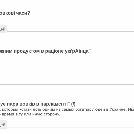
овкові часи?
дей
жним продуктом в раціонє укґрАінца"
ує пара вовків в парламенті" (/)
, который кстати есть одним из самых богатых людей в Украине. И
время в ту или иную сторону.
дей