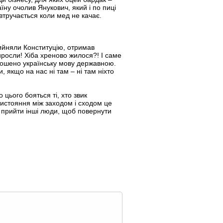
їну очолив Янукович, який і по пиці
 втручається коли мед не качає.
рийняли Конституцію, отримав
виросли! Хіба хреново жилося?! І саме
лошено українську мову державною.
, якщо на нас ні там – ні там ніхто
цього бояться ті, хто звик
отистояння між заходом і сходом це
і прийти інші люди, щоб повернути