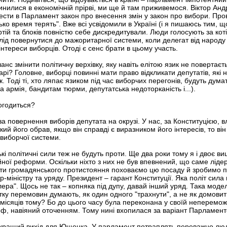
нилися в економічній прірві, ми ще й там приживемося. Віктор Анд
ести в Парламент закон про внесення змін у закон про вибори. Пр
ько время терять". Вже всі усвідомили в Україні (і я пишаюсь тим
тій та блоків повністю себе дискредитували. Люди голосують за котів
 Слід повернутися до мажоритарної системи, коли делегат від народу
нтереси виборців. Отоді є сенс брати в цьому участь.
шанс змінити політичну верхівку, яку навіть елітою язик не повертаєт
харі? Головне, виборці повинні мати право відкликати депутатів, які 
. Тоді ті, хто ляпає язиком під час виборчих перегонів, будуть дума
а армія, бандитам тюрми, депутатська недоторканість і...).
погодиться?
за повернення виборів депутата на окрузі. У нас, за Конституцією, 
кий його обрав, якщо він справді є виразником його інтересів, то в
 виборчої системи.
і політичні сили теж не будуть проти. Ще два роки тому я і двоє в
ої реформи. Оскільки ніхто з них не був впевнений, що саме лідер 
ти громадянського протистояння поховаємо цю посаду й зробимо пар
міністру та уряду. Президент – гарант Конституції. Яка політ сила
ра". Щось не так – копняка під дупу, давай інший уряд. Така моде
тку перемовин думають, як один одного "трахнути", а не як домовит
сяців тому? Бо до цього часу була переконана у своїй непереможн
еф, навіяний оточенням. Тому нині вхопилася за варіант Парламентс
йкращий вихід для Ющенка. У парламент потраплять переважно люди