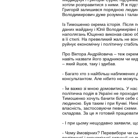
хотіли розправитися з ними. Я ж під
Григорій залишився порядною людиною
Володимирович дуже розумна і талан
Із Тимошенко окрема історія. Після 
даних майдану і Юлії Володимирівні (
наполягань Ющенко виконав свою обіця
в її стилі. На превеликий жаль не вон
руйнує економічну і політичну стабіл
Про Віктора Андрійовича – теж окрема
навіть назвати його зрадником чи кид
– який йшов, таку і здибав.
- Багато хто з найбільш наближених д
консультантом. Але нібито не можуть
- Їм важко зі мною домовитись. У нас
політична подія в Україні не проходи
Тимошенко хочуть бачити біля себе сп
людиною. Був таким і при Кучмі. Нин
власність, застосовуючи певні схеми
складова. За це я готовий працювати
- І при цьому нещодавно заявили, щ
- Чому ймовірних? Перевибори чи сьо
політичної і економічної ситуації не 