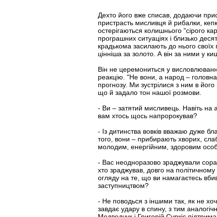
Дехто його вже списав, додаючи прист
пристрасть мисливця й рибалки, кепку
остерігаються колишнього "сірого ка
програшних ситуаціях і близько десяти
крадькома засилають до нього своїх 
цінніша за золото. А він за ними у к
Він не церемониться у висловлювання
реакцію. "Не вони, а народ – головна
прогнозу. Ми зустрілися з ним в йог
що й задало тон нашої розмови.
- Ви – затятий мисливець. Навіть на 
вам хтось щось напророкував?
- Із дитинства вовків вважаю дуже б
того, вони – прибирають хворих, слаб
молодим, енергійним, здоровим особи
- Вас неодноразово зраджували соратн
хто зраджував, довго на політичному
огляду на те, що ви намагаєтесь вби
заступництвом?
- Не поводься з іншими так, як не хо
завдає удару в спину, з тим аналогіч
Медведчук і Григорій Суркіс підтрима