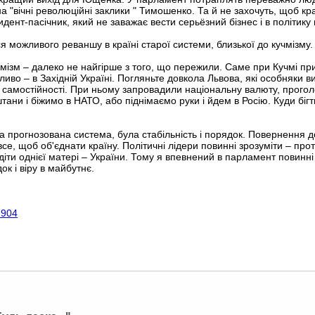
а "вічні революційні заклики " Тимошенко. Та й не захочуть, щоб кра
идент-пасічник, який не заважає вести серьёзний бізнес і в політику
ся можливого реваншу в країні старої системи, близької до кучмізму.
чмізм – далеко не найгірше з того, що пережили. Саме при Кучмі п
ливо – в Західній Україні. Погляньте довкола Львова, які особняки 
ї самостійності. При ньому запровадили національну валюту, прого
ани і біжимо в НАТО, або піднімаємо руки і йдем в Росію. Куди бігти
 прогнозована система, була стабільність і порядок. Повернення до 
се, щоб об'єднати країну. Політичні лідери повинні зрозуміти – пр
 діти однієї матері – України. Тому я впевнений в парламент повинн
док і віру в майбутнє.
7904