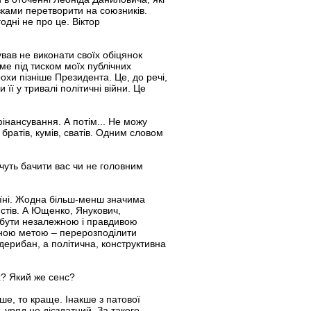
зками перетворити на союзників.
дні не про це. Віктор
вав не виконати своїх обіцянок
аме під тиском моїх публічних
охи пізніше Президента. Це, до речі,
 її у тривалі політичні війни. Це
фінансування. А потім... Не можу
братів, кумів, сватів. Одним словом
очуть бачити вас чи не головним
раїні. Жодна більш-менш значима
истів. А Ющенко, Янукович,
ик бути незалежною і правдивою
диною метою – перерозподілити
дерибан, а політична, конструктивна
х? Який же сенс?
ше, то краще. Інакше з патової
, уряд не дієздатний. За такого