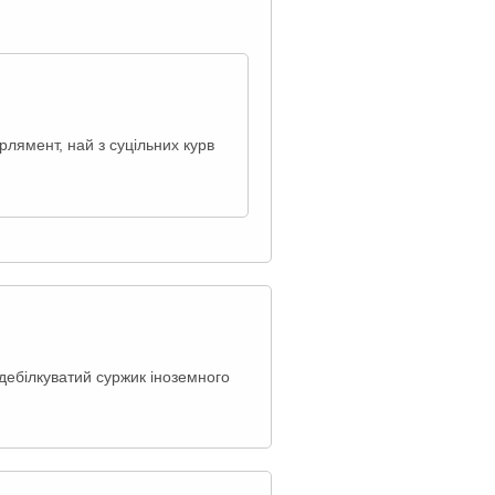
лямент, най з суцільних курв
 дебілкуватий суржик іноземного