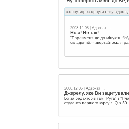
"Ну, поверніть мене до ВР, б
згорнути/розгорнути гілку відпові
2008.12.05 | Адвокат ...
Нє-а! Не так!
"Парлямент, де до мінують бл*
складений,-- звертайтесь, я р
2008.12.05 | Адвокат ...
Джерелу, яке Ви зацитували
Бо за редакторів там "Рута" з "П
студента першого курсу з IQ < 50.