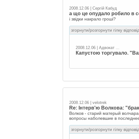
2008.12.06 | Сергій Кабуд
а що це опудало робило в с
і звідки накрало гроші?
згорнути/розгорнути гілку відпові
2008.12.06 | Адвокат ...
Капустою торгувало. "Ва
2008.12.06 | velotrek
Re: Інтерв'ю Волкова: "брак
Волков - старий матерый волчара
вопросы наболевшие в последнее 
згорнути/розгорнути гілку відпові