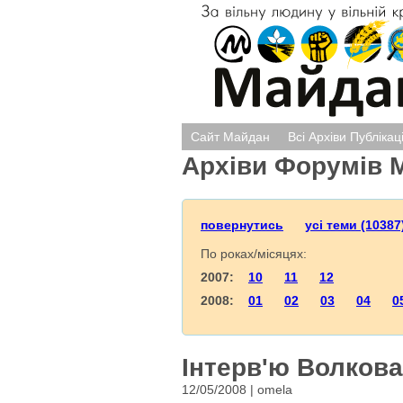
Сайт Майдан
Всі Архіви Публікац
Архіви Форумів 
повернутись
усі теми (10387
По роках/місяцях:
2007:
10
11
12
2008:
01
02
03
04
0
Інтерв'ю Волкова:
12/05/2008 | omela