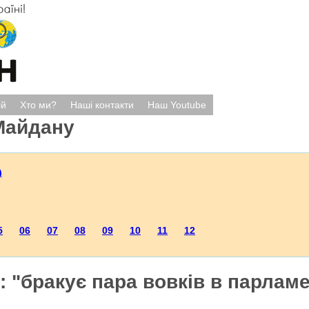
ій
Хто ми?
Наші контакти
Наш Youtube
Майдану
)
5
06
07
08
09
10
11
12
 "бракує пара вовків в парламен