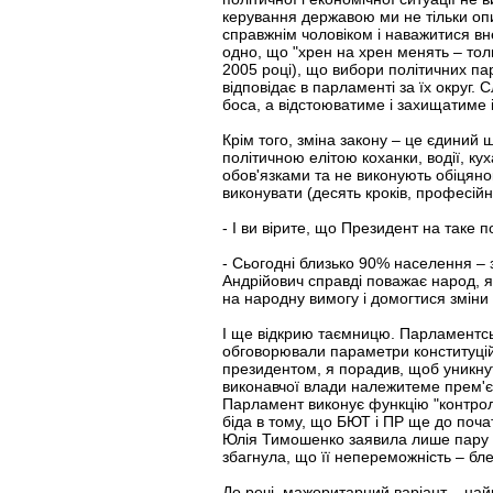
керування державою ми не тільки опи
справжнім чоловіком і наважитися вн
одно, що "хрен на хрен менять – тол
2005 році), що вибори політичних пар
відповідає в парламенті за їх округ.
боса, а відстоюватиме і захищатиме і
Крім того, зміна закону – це єдиний 
політичною елітою коханки, водії, ку
обов'язками та не виконують обіцянок
виконувати (десять кроків, професійн
- І ви вірите, що Президент на таке 
- Сьогодні близько 90% населення – 
Андрійович справді поважає народ, я
на народну вимогу і домогтися зміни
І ще відкрию таємницю. Парламентськ
обговорювали параметри конституційн
президентом, я порадив, щоб уникну
виконавчої влади належитеме прем'єр-
Парламент виконує функцію "контроле
біда в тому, що БЮТ і ПР ще до поча
Юлія Тимошенко заявила лише пару мі
збагнула, що її непереможність – бл
До речі, мажоритарний варіант – на