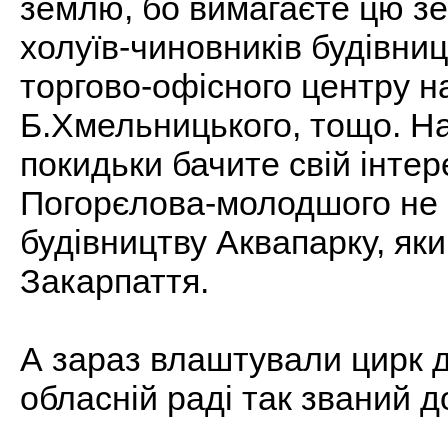
землю, бо вимагаєте цю з
холуїв-чиновників будівни
торгово-офісного центру н
Б.Хмельницького, тощо. На
покидьки бачите свій інтер
Погорєлова-молодшого не 
будівництву Аквапарку, яки
Закарпаття.
А зараз влаштували цирк д
обласній раді так званий д