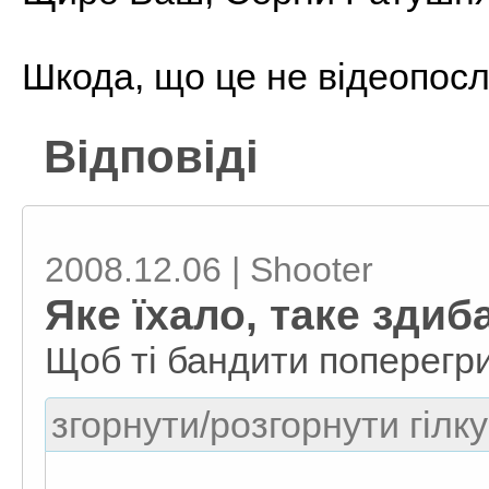
Шкода, що це не відеопосла
Відповіді
2008.12.06 | Shooter
Яке їхало, таке здиба
Щоб ті бандити поперег
згорнути/розгорнути гілку