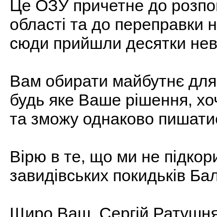
Це ОЗУ причетне до розпов
області та до переправки не
сюди прийшли десятки нев
Вам обирати майбутнє для 
будь яке Ваше рішення, хоч
та зможу однаково пишати
Вірю в те, що ми не підкор
завидівських покидьків Бал
Щиро Ваш, Сергій Ратушня