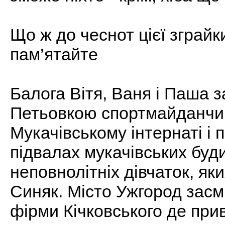
Що ж до чеснот цієї зграйки 
пам’ятайте
Балога Вітя, Ваня і Паша 
Петьовкою спортмайданчик 
Мукачівському інтернаті і 
підвалах мукачівських буди
неповнолітніх дівчаток, яки
Синяк. Місто Ужгород засм
фірми Кічковського де при