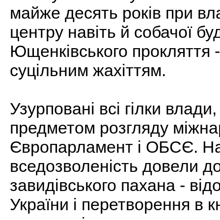
майже десять років при вл
центру навіть й собачої бу
Ющенківського прокляття -
суцільним жахіттям.
Узурповані всі гілки влади,
предметом розгляду міжнаро
Європарламент і ОБСЄ. На
вседозволеність довели до
завидівського пахана - ві
України і перетворення в к