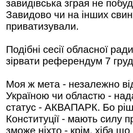
завидівська зграя не побуд
Завидово чи на інших сви
приватизували.
Подібні сесії обласної ради
зірвати референдум 7 груд
Моя ж мета - незалежно від
Україною чи областю - над
статус - АКВАПАРК. Бо ріш
Конституції - мають силу пр
зможе ніхто - крім, хіба щ