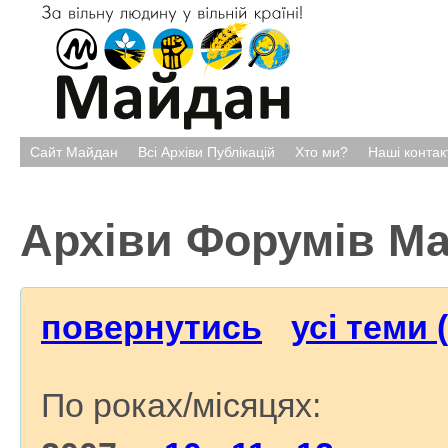
Сайт Майдан
Всі Архіви Публікацій
Хто ми?
Наші контак
Архіви Форумів М
повернутись
усі теми 
По роках/місяцях: