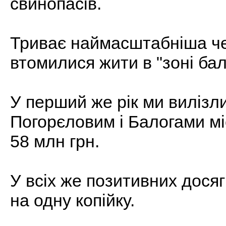
свинопасів.
Триває наймасштабніша че
втомилися жити в "зоні бал
У перший же рік ми вилізл
Погорєловим і Балогами міс
58 млн грн.
У всіх же позитивних дося
на одну копійку.