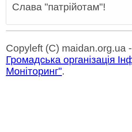
Слава "патрійотам"!
Copyleft (C) maidan.org.ua
Громадська організація І
Моніторинг"
.