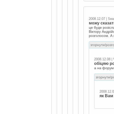
2008.12.07 | Sea
можу сказат
це буде розісл
Віктору Андрі
розголосом. А г
згорнути/розго
2008.12.08 |
обіцяю ро
а на форумі
згорнути/р
2008.12.0
як Вам