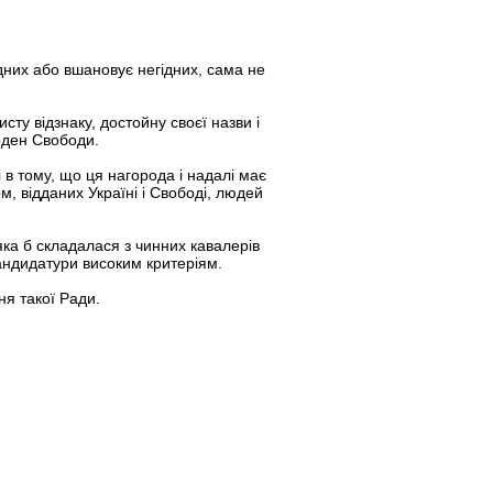
ідних або вшановує негідних, сама не
ту відзнаку, достойну своєї назви і
рден Свободи.
в тому, що ця нагорода і надалі має
м, відданих Україні і Свободі, людей
ка б складалася з чинних кавалерів
андидатури високим критеріям.
я такої Ради.