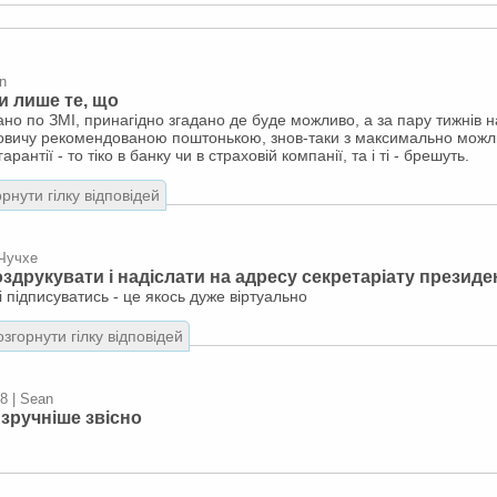
n
и лише те, що
ано по ЗМІ, принагідно згадано де буде можливо, а за пару тижнів 
йовичу рекомендованою поштонькою, знов-таки з максимально мож
арантії - то тіко в банку чи в страховій компанії, та і ті - брешуть.
рнути гілку відповідей
 Чучхе
здрукувати і надіслати на адресу секретаріату президе
 підписуватись - це якось дуже віртуально
озгорнути гілку відповідей
8 | Sean
 зручніше звісно