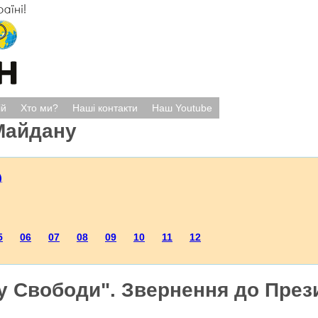
ій
Хто ми?
Наші контакти
Наш Youtube
Майдану
)
5
06
07
08
09
10
11
12
у Свободи". Звернення до През