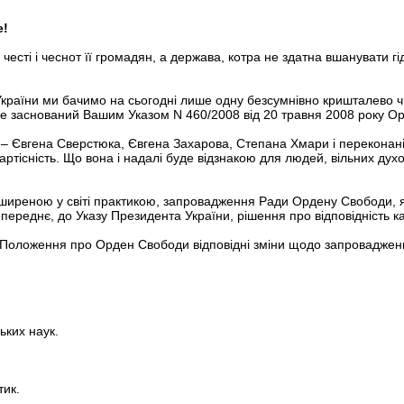
е!
 честі і чеснот її громадян, а держава, котра не здатна вшанувати г
раїни ми бачимо на сьогодні лише одну безсумнівно кришталево чис
 це заснований Вашим Указом N 460/2008 від 20 травня 2008 року О
– Євгена Сверстюка, Євгена Захарова, Степана Хмари і переконані 
Вартісність. Що вона і надалі буде відзнакою для людей, вільних духо
оширеною у світі практикою, запровадження Ради Ордену Свободи, я
ереднє, до Указу Президента України, рішення про відповідність к
о Положення про Орден Свободи відповідні зміни щодо запровадженн
ьких наук.
тик.