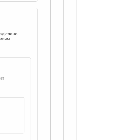
надіслано
ливим
нт