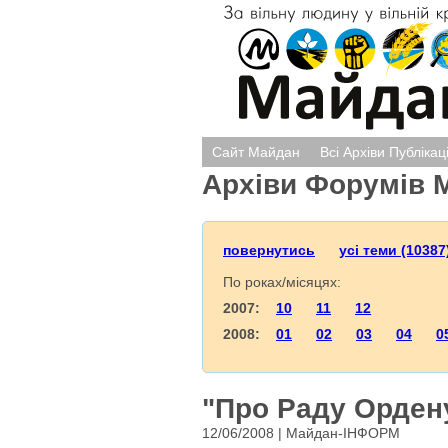
Сайт Майдан
Всі Архіви Публікац
Архіви Форумів 
повернутись
усі теми (10387
По роках/місяцях:
2007:
10
11
12
2008:
01
02
03
04
0
"Про Раду Орден
12/06/2008 | Майдан-ІНФОРМ