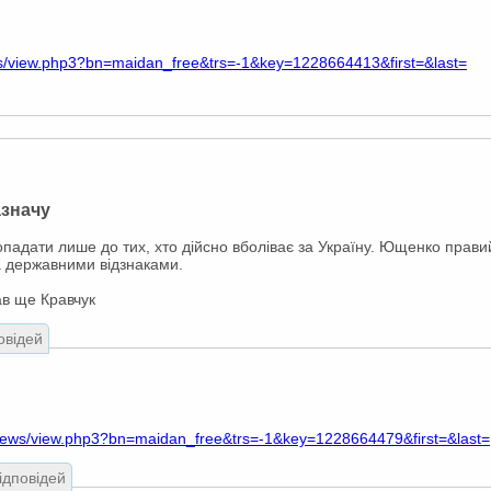
s/view.php3?bn=maidan_free&trs=-1&key=1228664413&first=&last=
значу
падати лише до тих, хто дійсно вболіває за Україну. Ющенко прави
а державними відзнаками.
в ще Кравчук
овідей
news/view.php3?bn=maidan_free&trs=-1&key=1228664479&first=&last=
відповідей