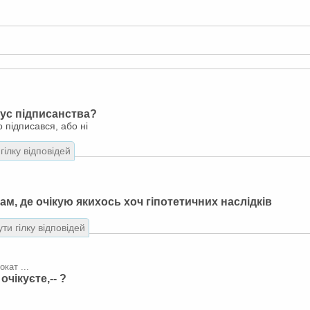
тус підписанства?
о підписався, або ні
гілку відповідей
ам, де очікую якихось хоч гіпотетичних наслідків
ти гілку відповідей
окат ...
 очікуєте,-- ?