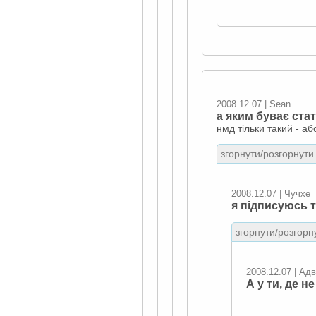
2008.12.07 | Sean
а яким буває ста
нмд тільки такий - аб
згорнути/розгорнути 
2008.12.07 | Чучхе
я підписуюсь т
згорнути/розгорну
2008.12.07 | Адв
А у ти, де не