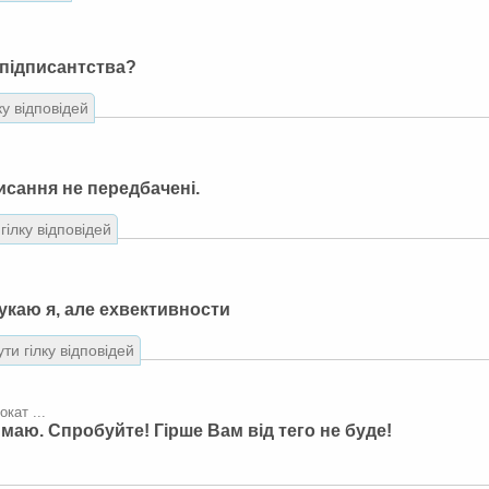
о підписантства?
ку відповідей
исання не передбачені.
гілку відповідей
укаю я, але ехвективности
ти гілку відповідей
окат ...
 маю. Спробуйте! Гірше Вам від тего не буде!