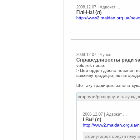
2008.12.07 | Адвокат ...
Плі-і-із! (л)
http://www2.maidan.org.ua/new
2008.12.07 | Чучхе
Справедливосты ради за
velotrek пише:
> Цей орден дійсно повинен по
важливу традицію, як нагород
Що таку традицыю започаткува
згорнути/розгорнути гілку відп
2008.12.07 | Адвокат ...
І Ви! (л)
http://www2.maidan.org.ua/
згорнути/розгорнути гілку 