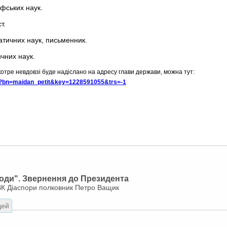
фських наук.
т.
атичних наук, письменник.
чних наук.
отре невдовзі буде надіслано на адресу глави держави, можна тут:
p3?bn=maidan_petit&key=1228591055&trs=-1
оди". Звернення до Президента
К Діаспори полковник Петро Ващик
дей