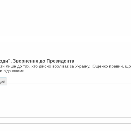
оди". Звернення до Президента
и лише до тих, хто дійсно вболіває за Україну. Ющенко правий, що
и відзнаками.
дей