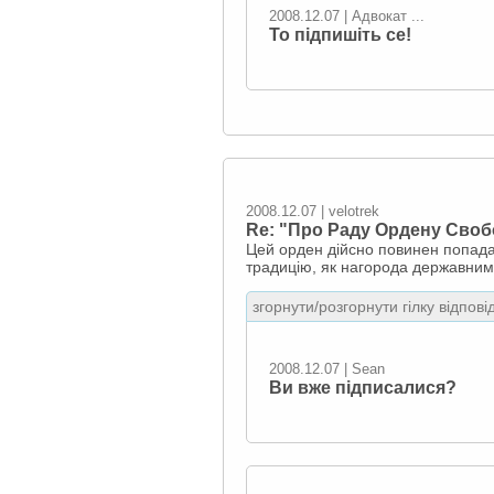
2008.12.07 | Адвокат ...
То підпишіть се!
2008.12.07 | velotrek
Re: "Про Раду Ордену Своб
Цей орден дійсно повинен попадат
традицію, як нагорода державним
згорнути/розгорнути гілку відпові
2008.12.07 | Sean
Ви вже підписалися?