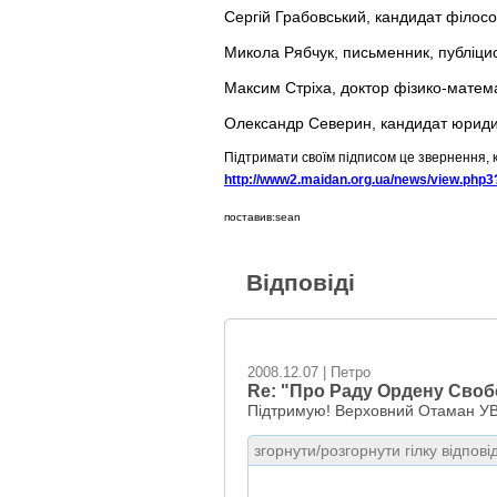
Сергій Грабовський, кандидат філосо
Микола Рябчук, письменник, публіцис
Максим Стріха, доктор фізико-матем
Олександр Северин, кандидат юриди
Підтримати своїм підписом це звернення, к
http://www2.maidan.org.ua/news/view.ph
поставив:sean
Відповіді
2008.12.07 | Петро
Re: "Про Раду Ордену Своб
Підтримую! Верховний Отаман УВ
згорнути/розгорнути гілку відпові