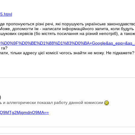
55.html
в, де пропонуються різні речі, які порушують українське законодавс
. Може, допомогти їм - написати інформаційного запита, коли будуть 
кових сервісів (бо містять посилання на різний непотріб), а також, с
%D0%9F%D0%BE%D1%88%D1%83%D0%BA+Google&as_epq=&as_oq=&as_eq
 га?
ати, тільки адресу цієї комісії чогось знайти не можу. Не підкажете?
)
оть и аллегорически показал работу данной комиссии
p?aWQ9MTg2MjgmdnQ9MA==