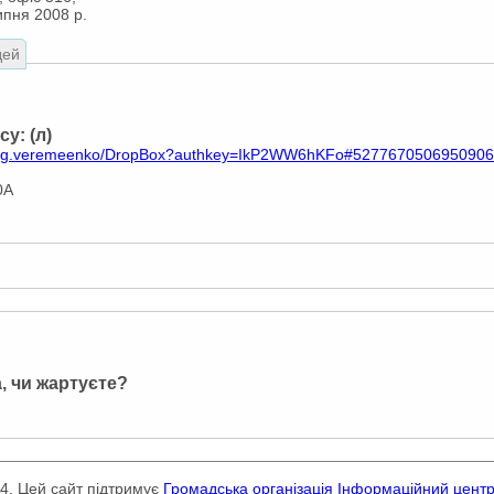
ипня 2008 р.
дей
у: (л)
/oleg.veremeenko/DropBox?authkey=IkP2WW6hKFo#527767050695090
0А
, чи жартуєте?
24. Цей сайт підтримує
Громадська організація Інформаційний цент