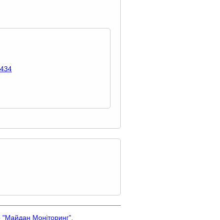
6434
р "Майдан Моніторинг"
.