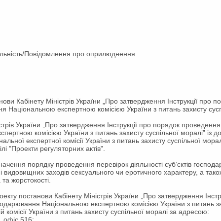
яльність/Повідомлення про оприлюднення
ви Кабінету Міністрів України „Про затвердження Інструкції про п
ння Національною експертною комісією України з питань захисту сусп
рів України „Про затвердження Інструкції про порядок проведення п
пертною комісією України з питань захисту суспільної моралі” із 
нальної експертної комісії України з питань захисту суспільної морал
ілі "Проекти регуляторних актів".
чення порядку проведення перевірок діяльності суб’єктів господ
 і видовищних заходів сексуального чи еротичного характеру, а тако
 та жорстокості.
кту постанови Кабінету Міністрів України „Про затвердження Інст
осподарювання Національною експертною комісією України з питань за
 комісії України з питань захисту суспільної моралі за адресою:
, офіс 516;