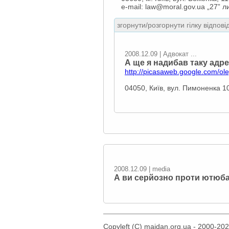
e-mail: law@moral.gov.ua „27” л
згорнути/розгорнути гілку відпові
2008.12.09 | Адвокат ...
А ще я надибав таку адрес
http://picasaweb.google.com
04050, Київ, вул. Пимоненка 1
2008.12.09 | media
А ви серйозно проти ютюба
Copyleft (C) maidan.org.ua - 2000-20