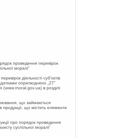
орядок проведення перевірок
ільної моралі”
еревірок діяльності суб’єктів
додатками оприлюднено „27”
і (www.moral.gov.ua) в розділі
арювання, що займаються
ж продукції, що містить елементи
рукції про порядок проведення
хисту суспільної моралі”