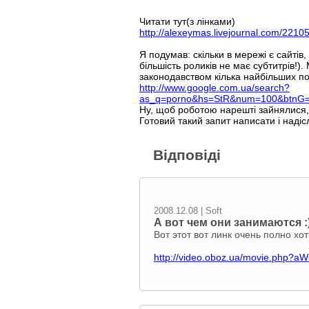
Читати тут(з лінками)
http://alexeymas.livejournal.com/2210
Я подумав: скільки в мережі є сайті
більшість роликів не має субтитрів!)
законодавством кілька найбільших пошу
http://www.google.com.ua/search?
as_q=porno&hs=StR&num=100&btnG=
Ну, щоб роботою нарешті зайнялися,
Готовий такий запит написати і надісл
Відповіді
2008.12.08 | Soft
А вот чем они занимаются :
Вот этот вот линк очень полно х
http://video.oboz.ua/movie.ph