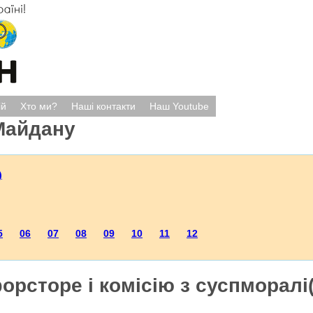
ій
Хто ми?
Наші контакти
Наш Youtube
Майдану
)
5
06
07
08
09
10
11
12
орсторе і комісію з суспморалі(