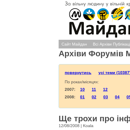
Сайт Майдан
Всі Архіви Публікац
Архіви Форумів 
повернутись
усі теми (10387
По роках/місяцях:
2007:
10
11
12
2008:
01
02
03
04
0
Ще трохи про інф
12/08/2008 | Koala