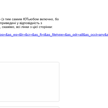
тво (з тим самим ЮТьюбом включно, бо
приведені у відповідність з
кажімо, всі лінки з цієї сторінки:
=&lr=&cr=&as_ft=i&as_filetype=&as_qdr=all&as_occt=any&as_d