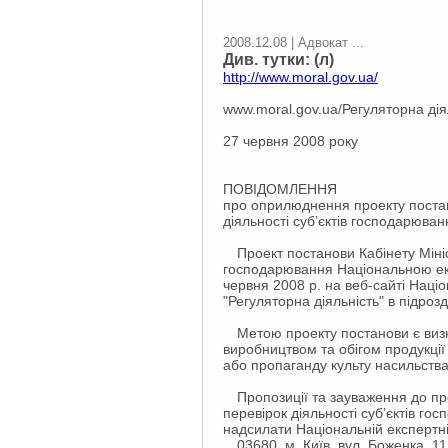
2008.12.08 | Адвокат ...
Див. тутки: (л)
http://www.moral.gov.ua/
www.moral.gov.ua/Регуляторна ді
27 червня 2008 року
ПОВІДОМЛЕННЯ
про оприлюднення проекту постано
діяльності суб’єктів господарюва
Проект постанови Кабінету Мініст
господарювання Національною екс
червня 2008 р. на веб-сайті Націо
"Регуляторна діяльність" в підрозд
Метою проекту постанови є визна
виробництвом та обігом продукції
або пропаганду культу насильства
Пропозиції та зауваження до прое
перевірок діяльності суб’єктів г
надсилати Національній експертній
03680, м. Київ, вул. Боженка, 11