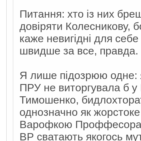
Питання: хто із них бр
довіряти Колесникову, б
каже невигідні для себе 
швидше за все, правда.
Я лише підозрюю одне: я
ПРУ не виторгувала б у
Тимошенко, бидлохтора
однозначно як жорстоке
Варофкою Проффесора (
ВР сватають якогось му