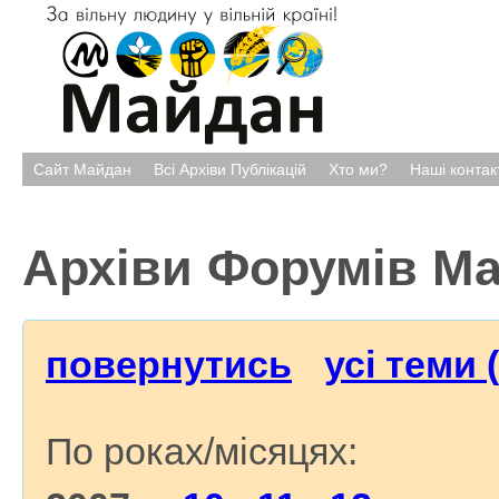
Сайт Майдан
Всі Архіви Публікацій
Хто ми?
Наші контак
Архіви Форумів М
повернутись
усі теми 
По роках/місяцях: