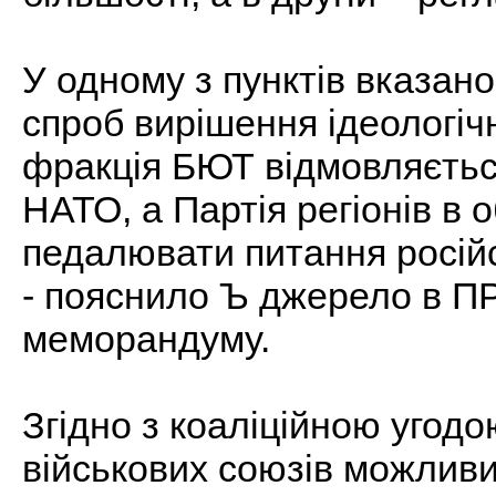
У одному з пунктів вказано
спроб вирішення ідеологіч
фракція БЮТ відмовляється
НАТО, а Партія регіонів в 
педалювати питання російсь
- пояснило Ъ джерело в ПР
меморандуму.
Згідно з коаліційною угодо
військових союзів можлив