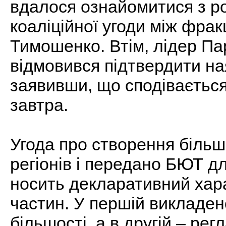
вдалося ознайомитися з р
коаліційної угоди між фракц
Тимошенко. Втім, лідер Пар
відмовився підтвердити н
заявивши, що сподівається
завтра.
Угода про створення більш
регіонів і передано БЮТ 
носить декларативний хара
частин. У першій викладе
більшості, а в другій – регл