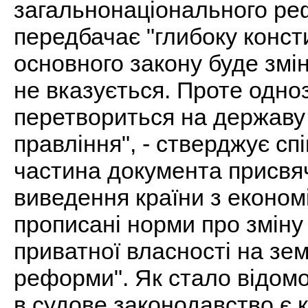
загальнонаціонального реф
передбачає "глибоку конст
основного закону буде змі
не вказується. Проте одноз
перетвориться на держав
правління", - стверджує сп
частина документа присв
виведення країни з економі
прописані норми про зміну
приватної власності на зем
реформи". Як стало відомо
в судове законодавство є к