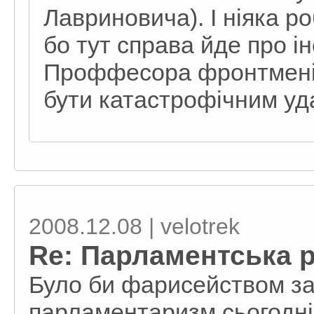
Лавриновича). І ніяка р
бо тут справа йде про і
Проффесора фронтменів
бути катастрофічним уда
2008.12.08 | velotrek
Re: Парламентська 
Було би фарисейством за
парламентаризм сьогодні