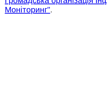
Громадська організація І
Моніторинг"
.