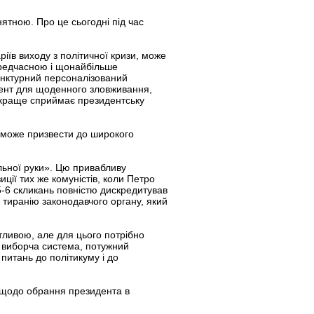
тною. Про це сьогодні під час
ріїв виходу з політичної кризи, може
ередчасною і щонайбільше
’юнктурний персоналізований
мент для щоденного зловживання,
о краще сприймає президентську
 може призвести до широкого
ильної руки». Цю привабливу
ції тих же комуністів, коли Петро
5-6 скликань повністю дискредитував
 тиранію законодавчого органу, який
ливою, але для цього потрібно
 виборча система, потужний
питань до політикуму і до
ї щодо обрання президента в