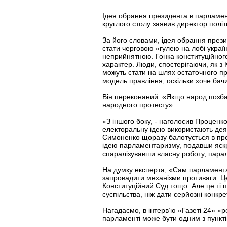
Ідея обрання президента в парламен
круглого столу заявив директор полі
За його словами, ідея обрання презид
стати черговою «гулею на лобі украї
неприйнятною. Гонка конституційного
характер. Люди, спостерігаючи, як з
можуть стати на шлях остаточного пр
модель правління, оскільки хоче бачи
Він переконаний: «Якщо народ позб
народного протесту».
«З іншого боку, - наголосив Проценко
електоральну ідею використають деякі
Симоненко щоразу балотується в през
ідею парламентаризму, подавши яскра
спаралізувавши власну роботу, парал
На думку експерта, «Сам парламент
запровадити механізми противаги. Ц
Конституційний Суд тощо. Але це ті 
суспільства, ніж дати серйозні конкрет
Нагадаємо, в інтерв’ю «Газеті 24» «
парламенті може бути одним з пунктів