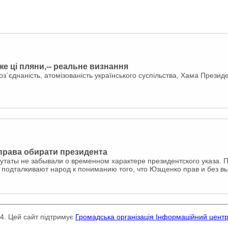
Адже ці пляни,-- реальне визнання
оз`єднаність, атомізованість українського суспільства, Хама Прези
права обирати президента
таты не забывали о временном характере президентского указа. 
подталкивают народ к пониманию того, что Юзщенко прав и без вы
24. Цей сайт підтримує
Громадська організація Інформаційний цент