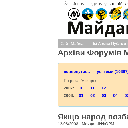
Сайт Майдан
Всі Архіви Публікац
Архіви Форумів 
повернутись
усі теми (10387
По роках/місяцях:
2007:
10
11
12
2008:
01
02
03
04
0
Якщо народ позб
12/08/2008 | Майдан-ІНФОРМ