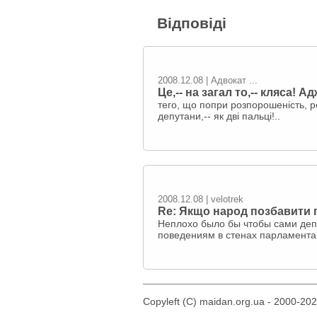
Відповіді
2008.12.08 | Адвокат ...
Це,-- на загал то,-- кляса! 
тего, що попри розпорошеність, р
депутани,-- як дві пальці!..
2008.12.08 | velotrek
Re: Якщо народ позбавити 
Неплохо было бы чтобы сами депу
поведениям в стенах парламента 
Copyleft (C) maidan.org.ua - 2000-20