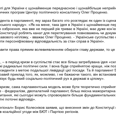
ті для України є щонайменше передчасною і щонайбільше неприйня
тичних програм Центру політичного консалтингу Олег Проценко.
ента в парламенті, яку зараз багато хто розглядає як один із сцена
нського народу». «Як на мене, така ідея в Україні є щонайменше п
 озброєння, яка вже не перший рік триває в Україні, має дуже кон
 Конституції роблять канат для перетягування повноважень чи доку
авового нігілізму, - вважає Олег Проценко. - Українське суспільств
ти персоніфіковану відповідальність за стан справ в Україні».
авити права прямим волевиявленням обирати главу держави, то це
, – в період кризи в суспільстві стає все більш затребувана ідея «с
 радикальні політичні сили. І вона буде сприйнятою краще, ніж пози
иденти з метою подальшої ліквідації цієї посади. Та й парламент 
вий приклад того, як, можливо, і не бажаючи такого, він встановив
ізує будь-який соціально-політичний рух в державі в цілому».
аризм, сама парламентська модель може бути теоретично сприйнят
е - федералізм, двопалатний парламент, більш якісна мажоритарна
питання, які сьогодні можуть спровокувати більше фундаментальних 
ні поточні відповіді».
регіонал» Борис Колесніков заявив, що внесення змін до Конституці
 коаліційної угоди між БЮТ і Партією регіонів.