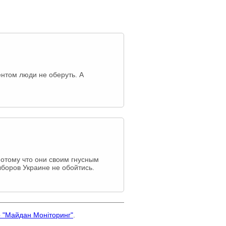
дентом люди не оберуть. А
Потому что они своим гнусным
боров Украине не обойтись.
р "Майдан Моніторинг"
.