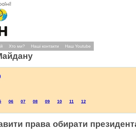
ій
Хто ми?
Наші контакти
Наш Youtube
Майдану
)
5
06
07
08
09
10
11
12
авити права обирати президент