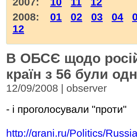
2007:
10
11
12
2008:
01
02
03
04
12
В ОБСЄ щодо росій
країн з 56 були одн
12/09/2008 | observеr
- і проголосували "проти"
http://grani.ru/Politics/Russ