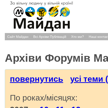
Сайт Майдан
Всі Архіви Публікацій
Хто ми?
Наші контак
Архіви Форумів М
повернутись
усі теми 
По роках/місяцях: