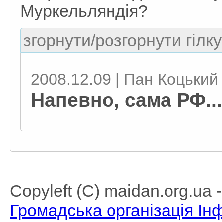
Муркельляндія?
згорнути/розгорнути гілку
2008.12.09 | Пан Коцький
Напевно, сама РФ...
Copyleft (C) maidan.org.ua
Громадська організація І