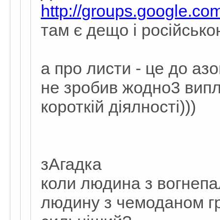
http://groups.google.co
там є дещо і російськ
а про листи - це до аз
не зробив жодно3 випла
короткій діялності)))
зАгадка
коли людина з вогнепа
людину з чемоданом гр