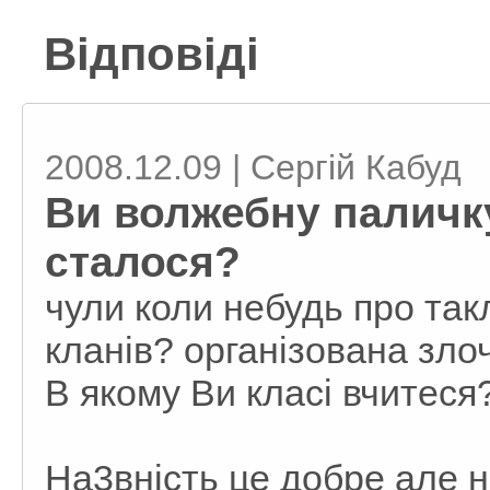
Відповіді
2008.12.09 | Сергій Кабуд
Ви волжебну паличк
сталося?
чули коли небудь про так
кланів? організована злоч
В якому Ви класі вчитеся
На3вність це добре але не