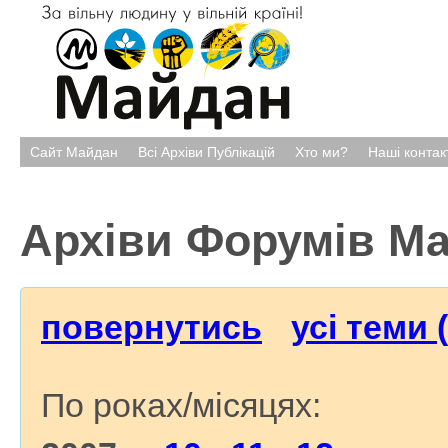
Сайт Майдан
Всі Архіви Публікацій
Хто ми?
Наші контак
Архіви Форумів М
повернутись
усі теми 
По роках/місяцях: