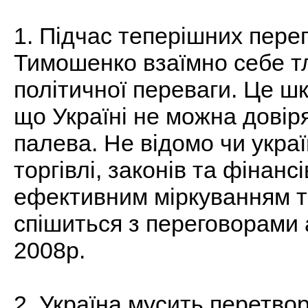
1. Підчас теперішних пере
Тимошенко взаїмно себе т
політичної переваги. Це ш
що Україні не можна дові
палева. Не відомо чи укра
торгівлі, законів та фінан
ефективним міркуванням т
спішиться з переговорами а
2008р.
2. Україна мусить перетв