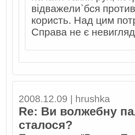
відважели`бся против
користь. Над цим пот
Справа не є невигля
2008.12.09 | hrushka
Re: Ви волжебну п
сталося?