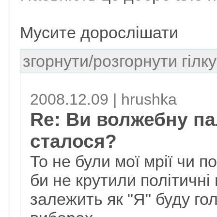
Мусите дорослішати
згорнути/розгорнути гілку
2008.12.09 | hrushka
Re: Ви волжебну п
сталося?
То не були мої мрії чи п
би не крутили політичні
залежить як "Я" буду го