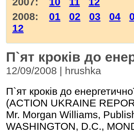
2007:
10
11
12
2008:
01
02
03
04
12
П`ят кроків до енер
12/09/2008 | hrushka
П`ят кроків до енергетичної
(ACTION UKRAINE REPORT
Mr. Morgan Williams, Publis
WASHINGTON, D.C., MOND