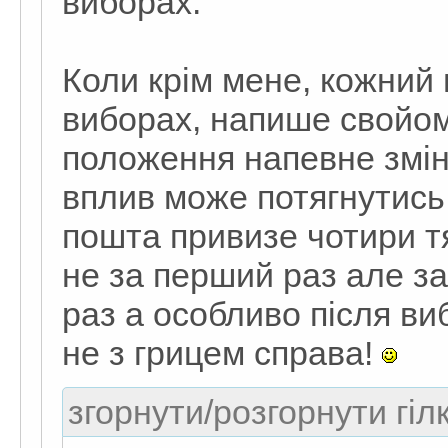
виборах.
Коли крім мене, кожний
виборах, напише свойому
положення напевне змін
вплив може потягнутись
пошта привизе чотири тя
не за перший раз але за
раз а особливо після виб
не з грицем справа!
згорнути/розгорнути гіл