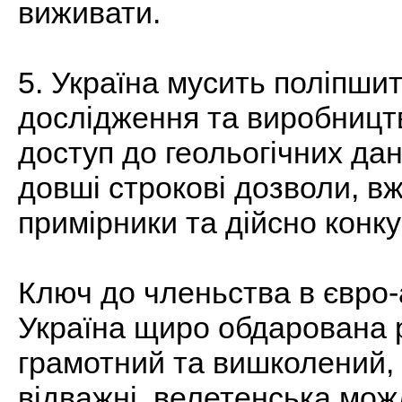
виживати.
5. Україна мусить поліпшит
дослідження та виробницт
доступ до геольогічних дан
довші строкові дозволи, вж
примірники та дійсно конку
Ключ до членьства в євро-а
Україна щиро обдарована 
грамотний та вишколений, 
відважні, велетенська мож