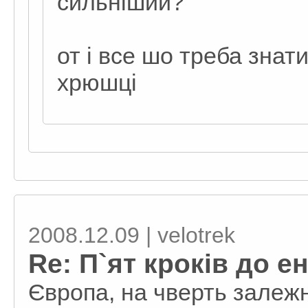
сильніший?
от і все шо треба знати
хрюшці
2008.12.09 | velotrek
Re: П`ят кроків до ен
Європа, на чверть залежн