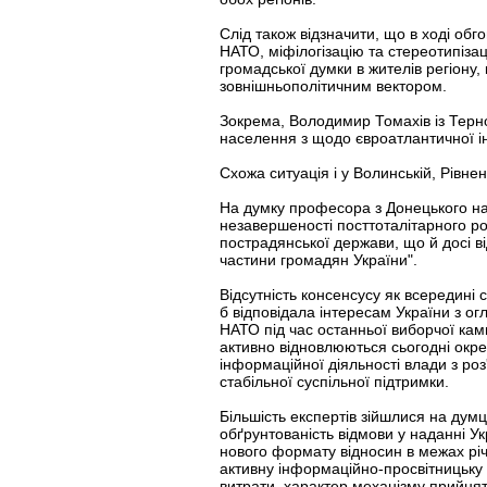
Слід також відзначити, що в ході об
НАТО, міфілогізацію та стереотипіза
громадської думки в жителів регіону
зовнішньополітичним вектором.
Зокрема, Володимир Томахів із Терно
населення з щодо євроатлантичної ін
Схожа ситуація і у Волинській, Рівне
На думку професора з Донецького нац
незавершеності посттоталітарного роз
пострадянської держави, що й досі ві
частини громадян України".
Відсутність консенсусу як всередині с
б відповідала інтересам України з ог
НАТО під час останньої виборчої камп
активно відновлюються сьогодні окре
інформаційної діяльності влади з ро
стабільної суспільної підтримки.
Більшість експертів зійшлися на думц
обґрунтованість відмови у наданні У
нового формату відносин в межах річн
активну інформаційно-просвітницьку к
витрати, характер механізму прийнят