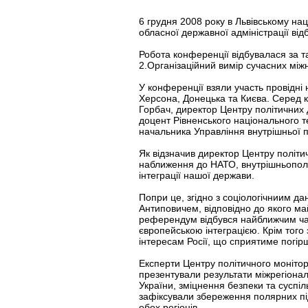
6 грудня 2008 року в Львівському нац
обласної державної адміністрації ві
Робота конференції відбувалася за т
2.Організаційний вимір сучасних між
У конференції взяли участь провідні 
Херсона, Донецька та Києва. Серед к
Горбач, директор Центру політичних д
доцент Рівненського національного т
начальника Управління внутрішньої п
Як відзначив директор Центру політи
наближення до НАТО, внутрішньополіт
інтеграції нашої держави.
Попри це, згідно з соціологічниим д
Антиповичем, відповідно до якого ма
референдум відбувся найближчим часо
європейською інтеграцією. Крім того
інтересам Росії, що сприятиме погі
Експерти Центру політичного монітор
презентували результати міжрегіонал
України, зміцнення безпеки та суспі
зафіксували збереження полярних під
обох регіонів.