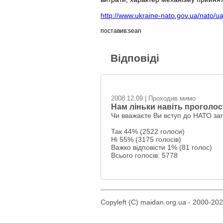
http://www.ukraine-nato.gov.ua/nato/u
поставив:sean
Відповіді
2008.12.09 | Проходив мимо
Нам ліньки навіть проголо
Чи вважаєте Ви вступ до НАТО за
Так 44% (2522 голоси)
Ні 55% (3175 голосів)
Важко відповісти 1% (81 голос)
Всього голосів: 5778
Copyleft (C) maidan.org.ua - 2000-20