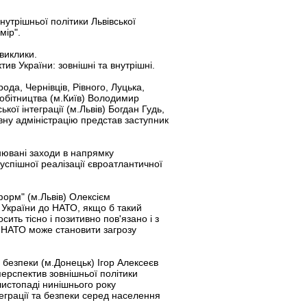
нутрішньої політики Львівської
мір".
виклики.
в України: зовнішні та внутрішні.
ода, Чернівців, Рівного, Луцька,
робітництва (м.Київ) Володимир
ої інтеграції (м.Львів) Богдан Гудь,
вну адміністрацію представ заступник
нювані заходи в напрямку
успішної реалізації євроатлантичної
форм" (м.Львів) Олексієм
п України до НАТО, якщо б такий
ть тісно і позитивно пов'язано і з
о НАТО може становити загрозу
 безпеки (м.Донецьк) Ігор Алексеєв
ерспектив зовнішньої політики
листопаді нинішнього року
еграції та безпеки серед населення