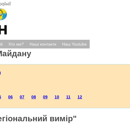
ій
Хто ми?
Наші контакти
Наш Youtube
Майдану
)
5
06
07
08
09
10
11
12
егіональний вимір"