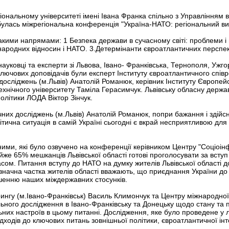
іональному університеті імені Івана Франка спільно з Управлінням в
дбулась міжрегіональна конференція "Україна-НАТО: регіональний ви
акими напрямами: 1 Безпека держави в сучасному світі: проблеми і 
народних відносин і НАТО. 3.Детермінанти євроатлантичних перспекти
науковці та експерти зі Львова, Івано- Франківська, Тернополя, Ужгор
лючових доповідачів були експерт Інституту євроатлантичного спів
осліджень (м.Львів) Анатолій Романюк, керівник Інституту Європейськ
ехнічного університету Таміла Герасимчук. Львівську обласну держа
олітики ЛОДА Віктор Зінчук.
чних досліджень (м.Львів) Анатолій Романюк, попри бажання і здійс
ична ситуація в самій Україні сьогодні є вкрай несприятливою для 
аними, які було озвучено на конференції керівником Центру "Соціоін
йже 65% мешканців Львівської області готові проголосувати за всту
м. Питання вступу до НАТО на думку жителів Львівської області доси
 значна частка жителів області вважають, що приєднання України д
ршенню наших міждержавних стосунків.
ингу (м.Івано-Франківськ) Василь Климончук та Центру міжнародної
ьного дослідження в Івано-Франківську та Донецьку щодо стану та п
льних настроїв в цьому питанні. Дослідження, яке було проведене у 
ходів до ключових питань зовнішньої політики, євроатлантичної інт