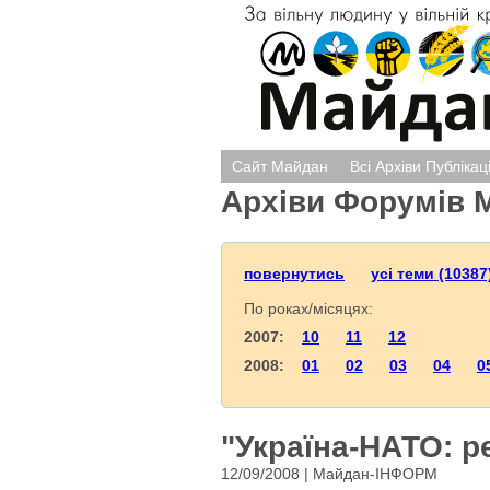
Сайт Майдан
Всі Архіви Публікац
Архіви Форумів 
повернутись
усі теми (10387
По роках/місяцях:
2007:
10
11
12
2008:
01
02
03
04
0
"Україна-НАТО: р
12/09/2008 | Майдан-ІНФОРМ