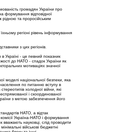
рмованість громадян України про
 на формування відповідної
як рідною та проросійським
 їхньому регіоні рівень інформування
ставники з цих регіонів.
в Україні - це певний показник
ожості до НАТО - спадок України як
лекторальних мотиваціях значної
такої моделі національної безпеки, яка
й населення по питанню вступу в
стереотипів холодної війни, які
леспрямованої і скоординованої
країни з метою забезпечення його
стандартів НАТО, а відтак
 комісії Україна-НАТО і формування
як вважають науковці, слід проводити
мінімальні військові бюджетні
ника блоку та інші.