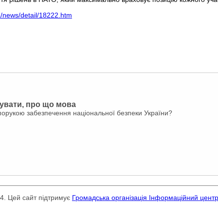
a/news/detail/18222.htm
сувати, про що мова
порукою забезпечення національної безпеки України?
24. Цей сайт підтримує
Громадська організація Інформаційний цент