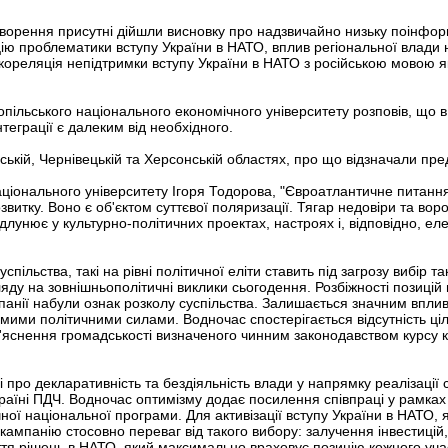
говорення присутні дійшли висновку про надзвичайно низьку поінфо
цію проблематики вступу України в НАТО, вплив регіональної влади
, кореляція непідтримки вступу України в НАТО з російською мовою 
пільського національного економічного університету розповів, що в
теграції є далеким від необхідного.
нській, Чернівецькій та Херсонській областях, про що відзначали пред
іонального університету Ігоря Тодорова, "Євроатлантичне питання 
витку. Воно є об'єктом суттєвої поляризації. Тягар недовіри та вор
длунює у культурно-політичних проектах, настроях і, відповідно, е
успільства, такі на рівні політичної еліти ставить під загрозу вибір 
ляду на зовнішньополітичні виклики сьогодення. Розбіжності позиці
анії набули ознак розколу суспільства. Залишається значним вплив 
мими політичними силами. Водночас спостерігається відсутність ці
з'яснення громадськості визначеного чинним законодавством курсу 
і про декларативність та бездіяльність влади у напрямку реалізації 
країні ПДЧ. Водночас оптимізму додає посилення співпраці у рамках
ої національної програми. Для активізації вступу України в НАТО, 
ампанію стосовно переваг від такого вибору: залучення інвестицій, 
тя рішень в НАТО, який максимально враховує позицію кожного учас