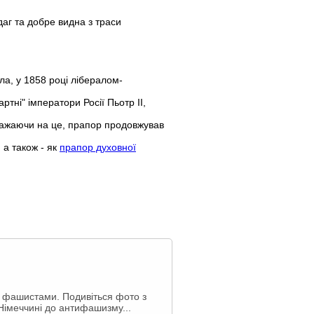
аг та добре видна з траси
ла, у 1858 році лібералом-
тні" імператори Росії Пьотр ІІ,
зважаючи на це, прапор продовжував
 а також - як
прапор духовної
 фашистами. Подивіться фото з
 Німеччині до антифашизму...