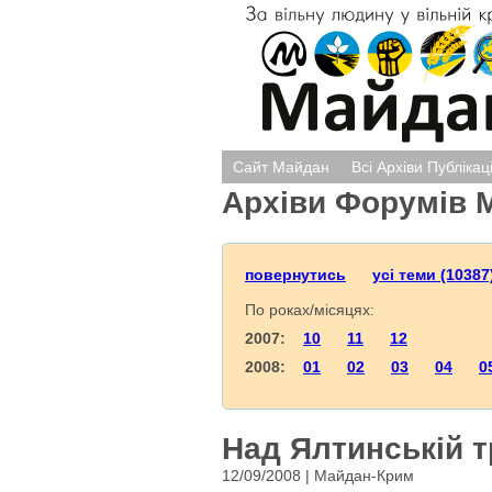
Сайт Майдан
Всі Архіви Публікац
Архіви Форумів 
повернутись
усі теми (10387
По роках/місяцях:
2007:
10
11
12
2008:
01
02
03
04
0
Над Ялтинській т
12/09/2008 | Майдан-Крим