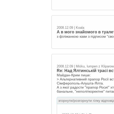
2008.12.09 | Koala
А в мого знайомого в туале
з філіжанкою кави з підписом "св
2008.12.09 | Miśku, lumpen z Kliparow
Re: Над Ялтинській трасі в
Майдан-Крим пише:
> Альтернативний прапор Росії вс
Сімферополь-Алушта-Ялта.
А з якої радости "прапор Росиї" х
банальне, "неполіткоректне" питан
згорнути/розгорнути гілку відпові