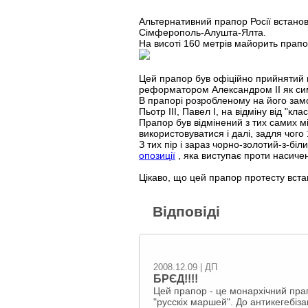
Альтернативний прапор Росії встанов
Сімферополь-Алушта-Ялта.
На висоті 160 метрів майорить прап
Цей прапор був офіційно прийнятий по
реформатором Александром ІІ як сим
В прапорі розробленому на його замов
Пьотр ІІІ, Павел І, на відміну від "кл
Прапор був відмінений з тих самих 
використовуватися і далі, задля чог
З тих пір і зараз чорно-золотий-з-бі
опозиції
, яка виступає проти насиче
Цікаво, що цей прапор протесту вст
Відповіді
2008.12.09 | ДП
БРЄД!!!!
Цей прапор - це монархічний пра
"русскіх маршей". До антикегебіз