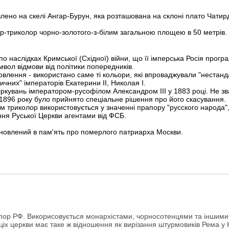
лено на скелі Ангар-Бурун, яка розташована на склоні плато Чатирд
ор-триколор чорно-золотого-з-білим загальною площею в 50 метрів.
 наслідках Кримської (Східної) війни, що її імперська Росія програ
вол відмови від політики попередників.
лення - використано саме ті кольори, які впроваджували "нестандар
асичних" імператорів Екатерини ІІ, Николая І.
міркувань імператором-русофілом Александром ІІІ у 1883 році. Не 
о 1896 року було прийнято спеціальне рішення про його скасування.
лим триколор використовується у значенні прапору "русского народа",
ння Руської Церкви агентами від ФСБ.
ановлений в пам'ять про померлого патриарха Москви.
пор РФ. Викорисовується монархістами, чорносотенцями та іншими
аціх церкви має таке ж відношення як вирізання штурмовиків Рема у