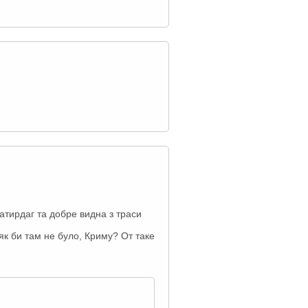
атирдаг та добре видна з траси
 як би там не було, Криму? От таке