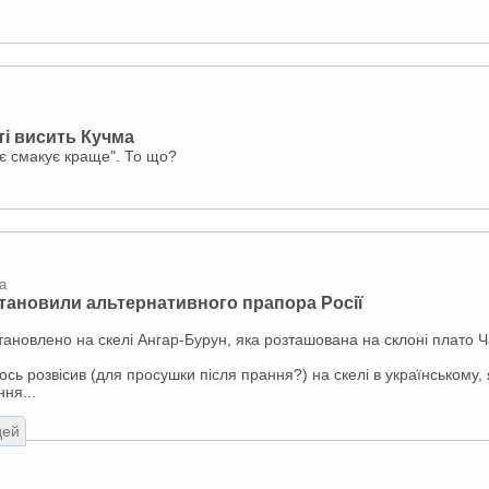
ті висить Кучма
оє смакує краще". То що?
a
становили альтернативного прапора Росії
тановлено на скелі Ангар-Бурун, яка розташована на склоні плато Ч
тось розвісив (для просушки після прання?) на скелі в українському,
ня...
дей