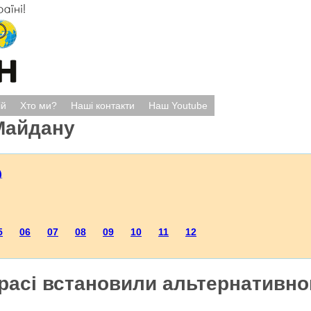
ій
Хто ми?
Наші контакти
Наш Youtube
Майдану
)
5
06
07
08
09
10
11
12
расі встановили альтернативног