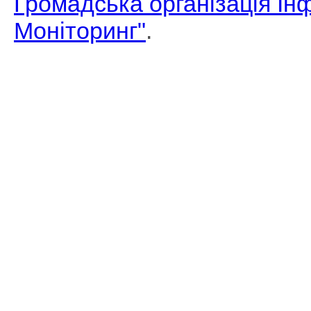
Громадська організація І
Моніторинг"
.