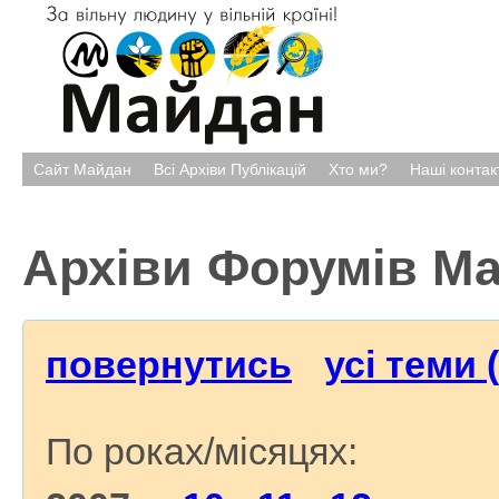
Сайт Майдан
Всі Архіви Публікацій
Хто ми?
Наші контак
Архіви Форумів М
повернутись
усі теми 
По роках/місяцях: