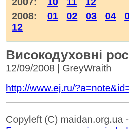
2007:
10
11
12
2008:
01
02
03
04
12
Високодуховні росі
12/09/2008 | GreyWraith
http://www.ej.ru/?a=note&i
Copyleft (C) maidan.org.ua