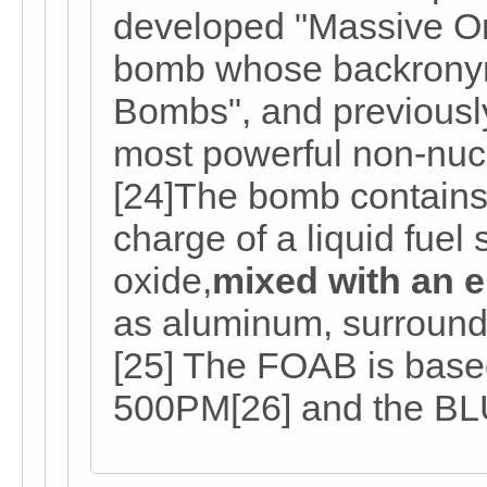
developed "Massive O
bomb whose backronym 
Bombs", and previously
most powerful non-nucl
[24]The bomb contains
charge of a liquid fuel
oxide,
mixed with an e
as aluminum, surroundi
[25] The FOAB is bas
500PM[26] and the BLU