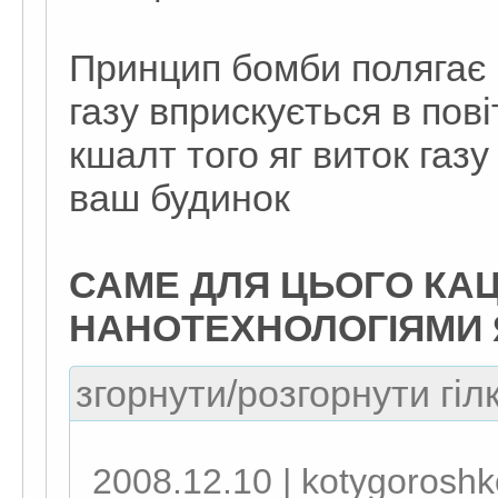
Принцип бомби полягає 
газу вприскується в пові
кшалт того яг виток газ
ваш будинок
САМЕ ДЛЯ ЦЬОГО КА
НАНОТЕХНОЛОГІЯМИ 
згорнути/розгорнути гіл
2008.12.10 | kotygoroshk