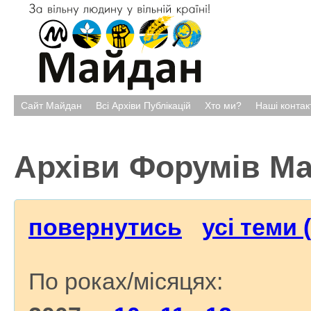
Сайт Майдан
Всі Архіви Публікацій
Хто ми?
Наші контак
Архіви Форумів М
повернутись
усі теми 
По роках/місяцях: