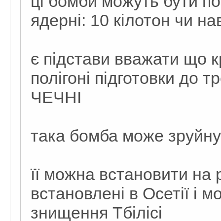
ці бомби можуть бути по
ядерні: 10 кілотон чи на
є підстави вважати що к
полігоні підготовки до тр
ЧЕЧНІ
така бомба може зруйнув
її можна встановити на 
встановлені в Осетії і 
знищення Тбілісі