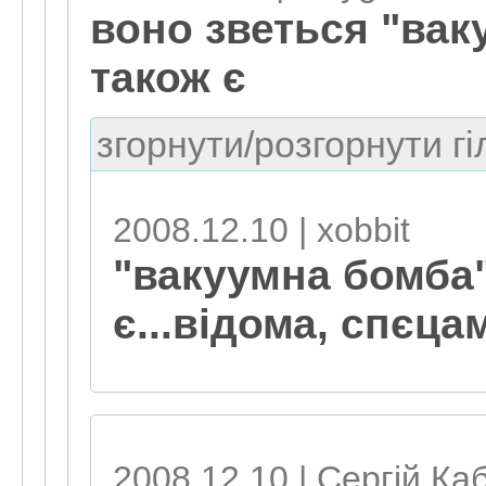
воно зветься "вак
також є
згорнути/розгорнути гі
2008.12.10 | xobbit
"вакуумна бомба" 
є...відома, спєцам
2008.12.10 | Сергій Ка