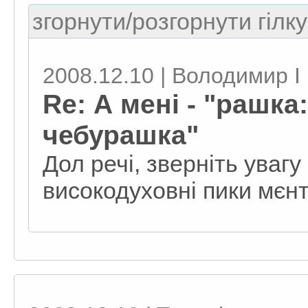
згорнути/розгорнути гілку
2008.12.10 | Володимир I
Re: А мені - "рашка
чебурашка"
Дол речі, зверніть увагу
високодуховні пики мєнт