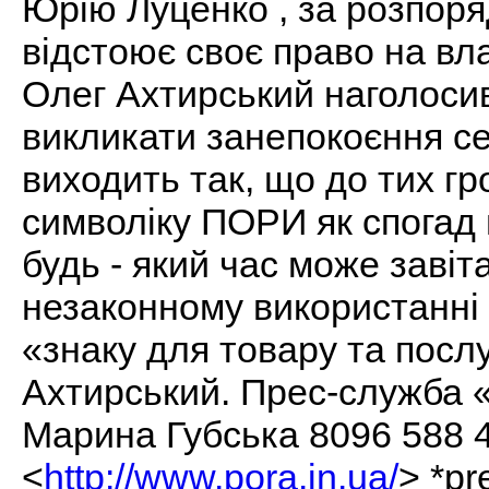
Юрію Луценко , за розпоря
відстоює своє право на влас
Олег Ахтирський наголосив
викликати занепокоєння се
виходить так, що до тих гр
символіку ПОРИ як спогад
будь - який час може завіта
незаконному використанні
«знаку для товару та посл
Ахтирський. Прес-служба 
Марина Губська 8096 588 41
<
http://www.pora.in.ua/
> *p