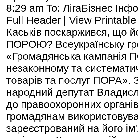
8:29 am To: ЛігаБізнес Ін
Full Header | View Printable 
Каськів поскаржився, що 
ПОРОЮ? Всеукраїнську гро
«Громадянська кампанія П
незаконному та системати
товарів та послуг ПОРА».
народний депутат Владисла
до правоохоронних органів
громадянам використовува
зареєстрований на його ім