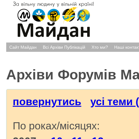
Сайт Майдан
Всі Архіви Публікацій
Хто ми?
Наші контак
Архіви Форумів М
повернутись
усі теми 
По роках/місяцях: