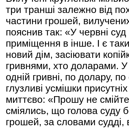
три транші залежно від по
частини грошей, вилучених
пояснив так: «У червні суд
приміщення в інше. І є так
новий дім, засіювати копій
гривнями, хто доларами. У
одній гривні, по долару, п
глузливі усмішки присутніх
миттєво: «Прошу не смійтес
сміялись, що голова суду б
грошей, за словами судді,