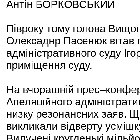
Антін БОРКОВСЬКИЙ
Півроку тому голова Вищог
Олексаднр Пасенюк вітав г
адміністративного суду Іго
приміщення суду.
На вчорашній прес–конфере
Апеляційного адміністрати
низку резонансних заяв. Щ
викликали відверту усмішку
Вилучені кругленькі мільйо