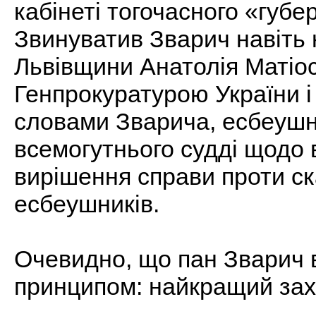
кабінеті тогочасного «губ
Звинуватив Зварич навіть
Львівщини Анатолія Матіос
Генпрокуратурою України і
словами Зварича, есбеушн
всемогутнього судді щодо 
вирішення справи проти ск
есбеушників.
Очевидно, що пан Зварич 
принципом: найкращий зах