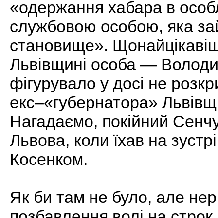
«одержання хабара в особ
службовою особою, яка за
становище». Щонайцікавіш
Львівщині особа — Володи
фігурувало у досі не розкр
екс–«губернатора» Львівщ
Нагадаємо, покійний Сенчу
Львова, коли їхав на зуст
Косенком.
Як би там не було, але нер
позбавлення волі на строк