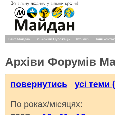
Сайт Майдан
Всі Архіви Публікацій
Хто ми?
Наші контак
Архіви Форумів М
повернутись
усі теми 
По роках/місяцях: