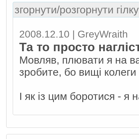
згорнути/розгорнути гілку
2008.12.10 | GreyWraith
Та то просто нагліс
Мовляв, плювати я на вас
зробите, бо вищі колеги
І як із цим боротися - я