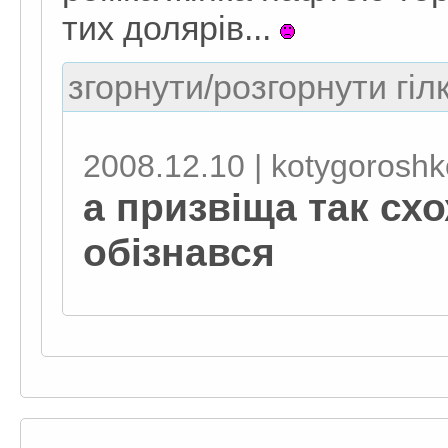
тих долярів...
згорнути/розгорнути гіл
2008.12.10 | kotygoroshk
а призвіща так схо
обізнався