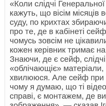
«Коли слідчі Генеральної
кажуть, що вісім місяців 
суду, по крихтах збираючи
про те, де в кабінеті сей
чомусь зовсім не цікави
кожен керівник тримає на
Знаючи, де є сейф, слідчі
«облічающіє» матеріали, 
хвилююся. Але сейф при о
чому я думаю, що ті відео
справі, є монтажем, де ви
зображення», — сказав Іг