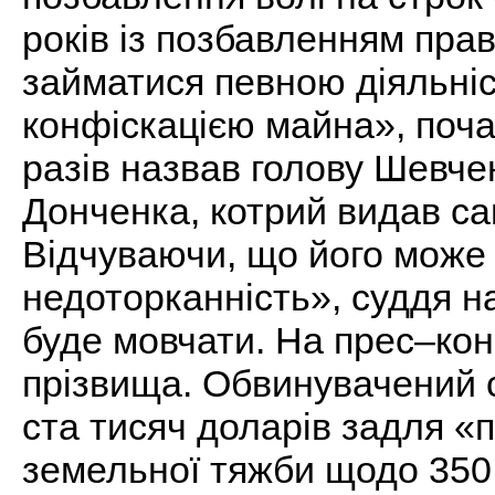
років із позбавленням прав
займатися певною діяльніст
конфіскацією майна», почал
разів назвав голову Шевче
Донченка, котрий видав са
Відчуваючи, що його може 
недоторканність», суддя на
буде мовчати. На прес–кон
прізвища. Обвинувачений 
ста тисяч доларів задля «
земельної тяжби щодо 350 