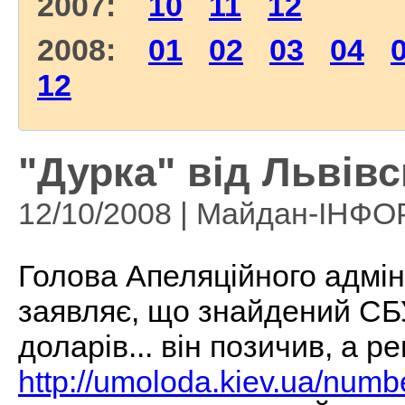
2007:
10
11
12
2008:
01
02
03
04
12
"Дурка" від Львів
12/10/2008 | Майдан-ІНФ
Голова Апеляційного адмін
заявляє, що знайдений СБ
доларів... він позичив, а 
http://umoloda.kiev.ua/numb