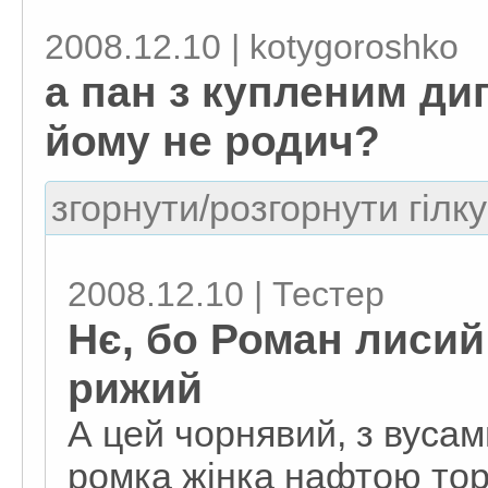
2008.12.10 | kotygoroshko
а пан з купленим д
йому не родич?
згорнути/розгорнути гілку
2008.12.10 | Тестер
Нє, бо Роман лисий
рижий
А цей чорнявий, з вусам
ромка жінка нафтою торг