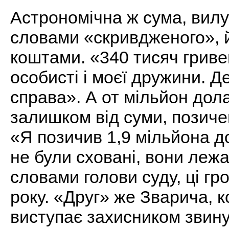
Астрономічна ж сума, вилуч
словами «скривдженого», 
коштами. «340 тисяч грив
особисті і моєї дружини. Д
справа». А от мільйон дол
залишком від суми, позиче
«Я позичив 1,9 мільйона до
не були сховані, вони лежа
словами голови суду, ці гр
року. «Друг» же Зварича, к
виступає захисником звину