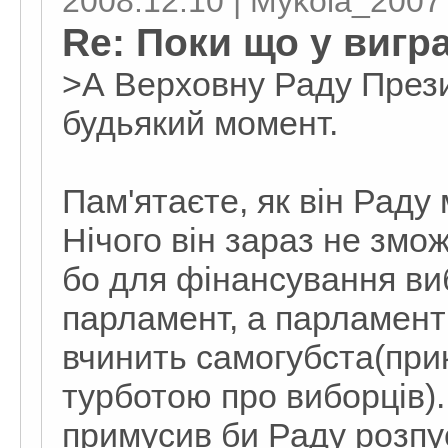
2008.12.10 | Mykola_2007
Re: Поки що у вигр
>А Верховну Раду През
будьякий момент.
Пам'ятаєте, як він Раду
Нічого він зараз не зм
бо для фінансування виб
парламент, а парламент 
вчинить самогубста(при
турботою про виборців)
примусив би Раду розпу