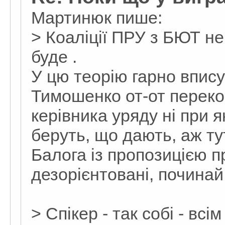
Мартинюк пише:
> Коаліції ПРУ з БЮТ не
буде .
У цю теорію гарно впису
Тимошенко от-от переко
керівника уряду ні при 
беруть, що дають, аж ту
Балога із пропозицією пре
дезорієнтовані, починай
> Спікер - так собі - всі