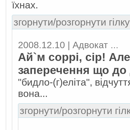
їхнах.
згорнути/розгорнути гілку
2008.12.10 | Адвокат ...
Ай`м соррі, сір! Ал
заперечення що до д
"бидло-(г)еліта", відчу
вона...
згорнути/розгорнути гіл