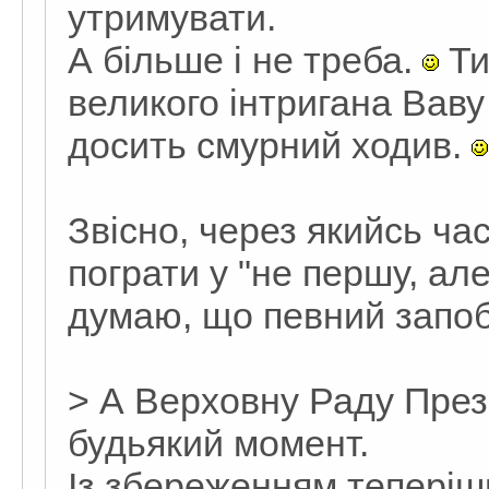
утримувати.
А більше і не треба.
Ти
великого інтригана Ваву 
досить смурний ходив.
Звісно, через якийсь ча
пограти у "не першу, але
думаю, що певний запобі
> А Верховну Раду През
будьякий момент.
Із збереженням теперішн