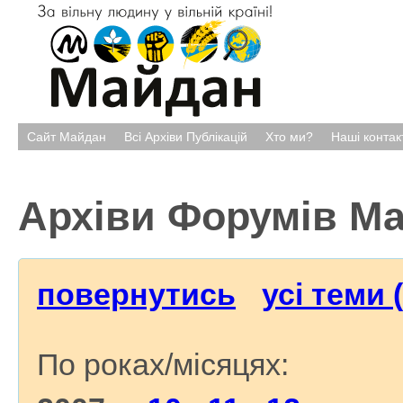
Сайт Майдан
Всі Архіви Публікацій
Хто ми?
Наші контак
Архіви Форумів М
повернутись
усі теми 
По роках/місяцях: