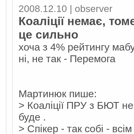
2008.12.10 | observеr
Коаліції немає, том
це сильно
хоча з 4% рейтингу мабу
ні, не так - Перемога
Мартинюк пише:
> Коаліції ПРУ з БЮТ не
буде .
> Спікер - так собі - всі