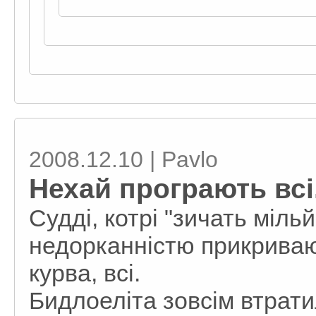
2008.12.10 | Pavlo
Нехай програють всі
Судді, котрі "зичать мільй
недорканністю прикриваю
курва, всі.
Бидлоеліта зовсім втрати