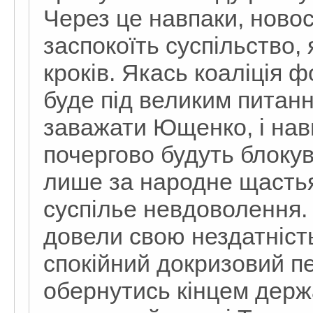
Через це навпаки, новос
заспокоїть суспільство,
кроків. Якась коаліція ф
буде під великим питан
заважати Ющенко, і нав
почергово будуть блоку
лише за народне щасть
суспілье невдоволення. А
довели свою нездатність
спокійний докризовий пе
обернутись кінцем держа