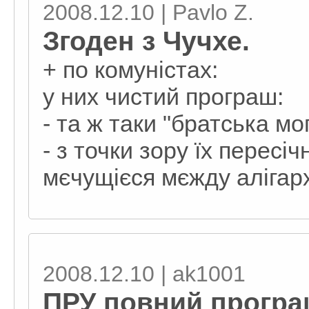
2008.12.10 | Pavlo Z.
Згоден з Чучхе.
+ по комуністах:
у них чистий програш:
- та ж таки "братська мо
- з точки зору їх пересіч
мєчущієся мєжду алігарх
2008.12.10 | ak1001
ПРУ повний прогр