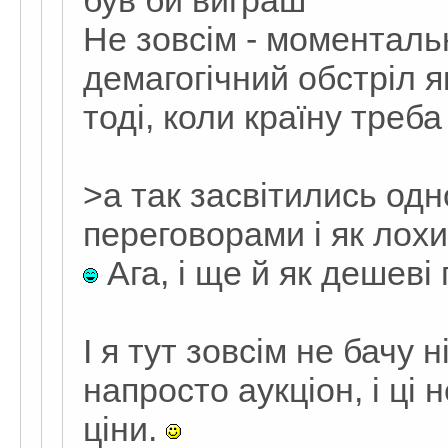
був би виграш
Не зовсім - моменталь
демагогічний обстріл 
тоді, коли країну треба
>а так засвітились одн
переговорами і як лох
Ага, і ще й як дешеві
І я тут зовсім не бачу 
напросто аукціон, і ці
ціни.