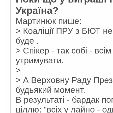
Україна?
Мартинюк пише:
> Коаліції ПРУ з БЮТ не
буде .
> Спікер - так собі - всі
утримувати.
>
> А Верховну Раду През
будьякий момент.
В результаті - бардак п
ціллю: "всіх у лайно - од