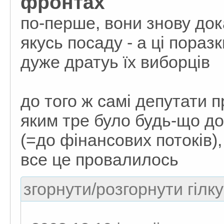
фронтах
по-перше, вони знову док
якусь посаду - а ці пораз
дуже дратуь їх виборців
до того ж самі депутати 
яким тре було будь-що до
(=до фінансових потоків), 
все це провалилось
згорнути/розгорнути гілку