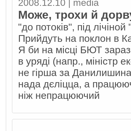
2008.12.10 | media
Може, трохи й дорв
"до потоків", під лічіной
Прийдуть на поклон в К
Я би на місці БЮТ зараз 
в уряді (напр., міністр 
не гірша за Данилишина)
нада дєліцца, а працюю
ніж непрацюючий