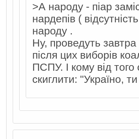
>А народу - піар зам
нардепів ( відсутність
народу .
Ну, проведуть завтра
після цих виборів ко
ПСПУ. І кому від тог
скиглити: "Україно, ти