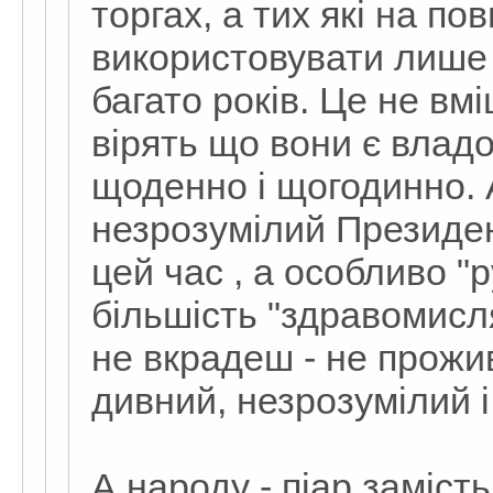
торгах, а тих які на по
використовувати лише 
багато років. Це не вмі
вірять що вони є влад
щоденно і щогодинно. 
незрозумілий Президен
цей час , а особливо "р
більшість "здравомисл
не вкрадеш - не прож
дивний, незрозумілий і
А народу - піар заміст