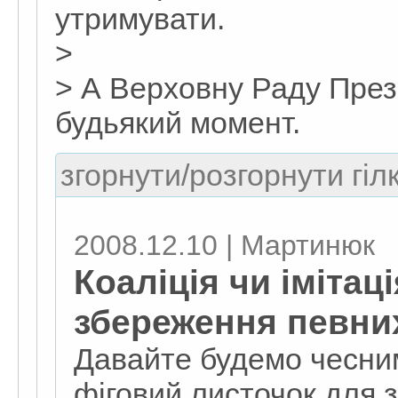
утримувати.
>
> А Верховну Раду През
будьякий момент.
згорнути/розгорнути гіл
2008.12.10 | Мартинюк
Коаліція чи імітаці
збереження певни
Давайте будемо чесними
фіговий листочок для 