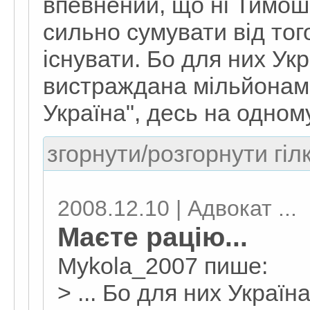
впевнений, що ні Тимоше
сильно сумувати від тог
існувати. Бо для них Ук
вистраждана мільйонами
Україна", десь на одному
згорнути/розгорнути гіл
2008.12.10 | Адвокат ...
Маєте рацію...
Mykola_2007 пише:
> ... Бо для них Украї