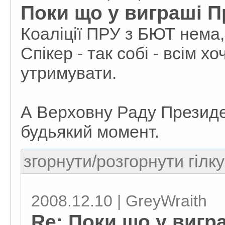
Поки що у виграші 
Коаліції ПРУ з БЮТ нема,
Спікер - так собі - всім х
утримувати.
А Верховну Раду Президе
будьякий момент.
згорнути/розгорнути гілку
2008.12.10 | GreyWraith
Re: Поки що у вигр