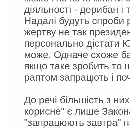
діяльності - дерибан і
Надалі будуть спроби 
жертву не так президен
персонально дістати 
може. Одначе схоже ба
якщо таке зробить то щ
раптом запрацють і по
До речі більшість з ни
корисне" є лише Закона
"запрацюють завтра" н