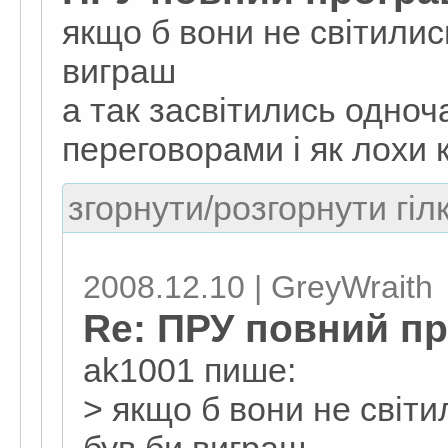
якщо б вони не світилис
виграш
а так засвітились одноч
переговорами і як лохи 
згорнути/розгорнути гіл
2008.12.10 | GreyWraith
Re: ПРУ повний п
ak1001 пише:
> якщо б вони не світ