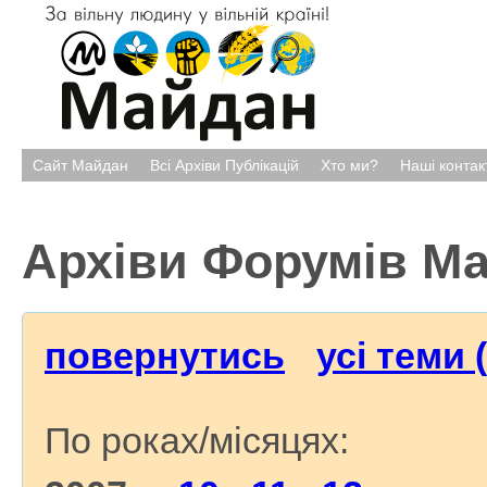
Сайт Майдан
Всі Архіви Публікацій
Хто ми?
Наші контак
Архіви Форумів М
повернутись
усі теми 
По роках/місяцях: