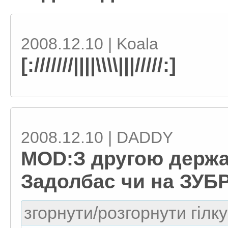
2008.12.10 | Koala
[:///////||||\\\\|||/////:]
2008.12.10 | DADDY
MOD:З другою держа
Задолбас чи на ЗУБ
згорнути/розгорнути гілку