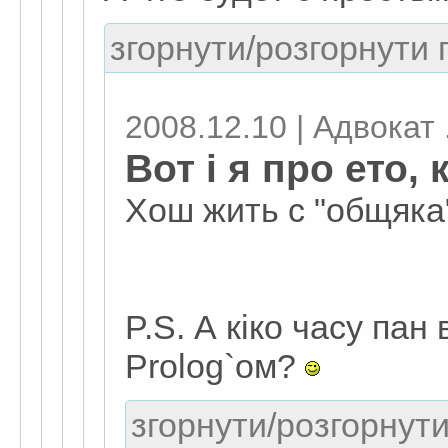
згорнути/розгорнути г
2008.12.10 | Адвокат .
Вот і я про ето, 
Хош жить с "общяка"
P.S. А кіко часу пан
Prolog`ом?
згорнути/розгорнути