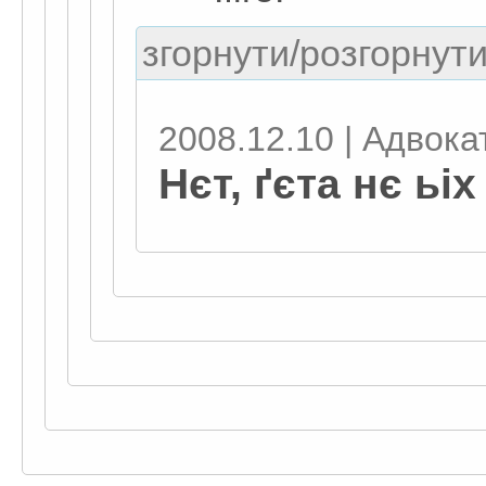
згорнути/розгорнути
2008.12.10 | Адвокат
Нєт, ґєта нє ьі