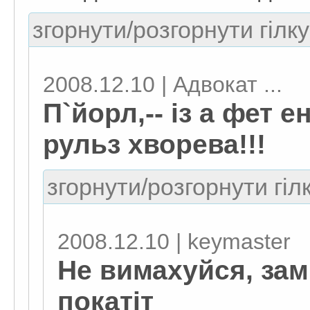
згорнути/розгорнути гілку
2008.12.10 | Адвокат ...
П`йорл,-- із а фет ен
рульз хворева!!!
згорнути/розгорнути гіл
2008.12.10 | keymaster
Не вимахуйся, замі
покатіт