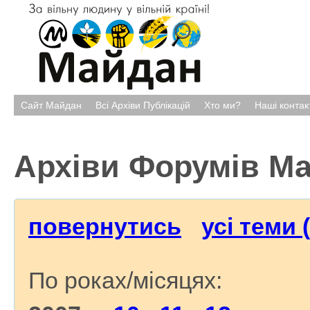
Сайт Майдан
Всі Архіви Публікацій
Хто ми?
Наші контак
Архіви Форумів М
повернутись
усі теми 
По роках/місяцях: