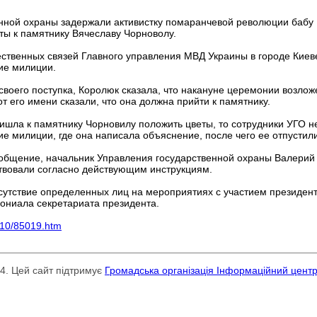
нной охраны задержали активистку помаранчевой революции бабу 
ты к памятнику Вячеславу Чорноволу.
твенных связей Главного управления МВД Украины в городе Киев
ие милиции.
воего поступка, Королюк сказала, что накануне церемонии возлож
 его имени сказали, что она должна прийти к памятнику.
ишла к памятнику Чорновилу положить цветы, то сотрудники УГО н
е милиции, где она написала объяснение, после чего ее отпустили
общение, начальник Управления государственной охраны Валерий Г
ствовали согласно действующим инструкциям.
исутствие определенных лиц на мероприятиях с участием президен
мониала секретариата президента.
/10/85019.htm
24. Цей сайт підтримує
Громадська організація Інформаційний цент