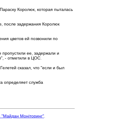
Параску Королюк, которая пыталась
е, после задержания Королюк
ения цветов ей позвонили по
е пропустили ее, задержали и
", - отметили в ЦОС.
елетей сказал, что "если и был
та определяет служба
р "Майдан Моніторинг"
.