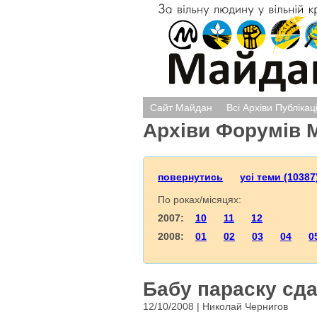
Сайт Майдан
Всі Архіви Публікац
Архіви Форумів 
повернутись
усі теми (10387
По роках/місяцях:
2007:
10
11
12
2008:
01
02
03
04
0
Бабу параску сда
12/10/2008 | Николай Чернигов