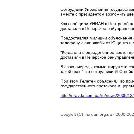
Сотрудники Управления государстве
вместе с президентом возложить цве
Как сообщили УНИАН в Центре общес
доставили в Печерское райуправлен
Предоставляя милиции объяснения с
телефону люди якобы от Ющенко и от
"Когда она в определенное время пр
доставили в Печерское райуправлени
В свою очередь, комментируя это со
такой факт", то сотрудники УГО дей
При этом Гелетей объяснил, что пр
государственного протокола и цере
http://pravda.com.ua/ru/news/2008/12
Copyleft (C) maidan.org.ua - 2000-20