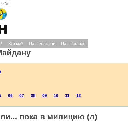
ій
Хто ми?
Наші контакти
Наш Youtube
Майдану
)
5
06
07
08
09
10
11
12
ли... пока в милицию (л)