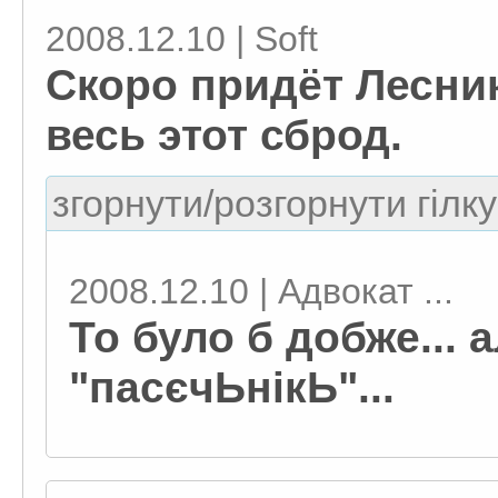
2008.12.10 | Soft
Скоро придёт Лесник
весь этот сброд.
згорнути/розгорнути гілку
2008.12.10 | Адвокат ...
То було б добже... а
"пасєчЬнікЬ"...