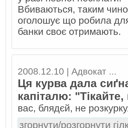
Вбиваються, таким чином
оголошує що робила для 
банки своє отримають.
2008.12.10 | Адвокат ...
Ця курва дала сиґн
капіталю: "Тікайте,
вас, блядєй, не розкурк
згорнути/розгорнути гіл