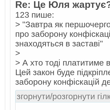
Re: Це Юля жартує
123 пише:
> "Завтра як першочерг
про заборону конфіскаці
знаходяться в заставі"
>
> А хто тоді платитиме в
Цей закон буде підкріп
заборону конфіскацій д
згорнути/розгорнути гіл