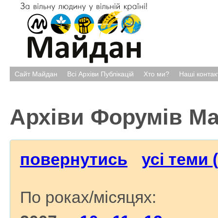
Сайт Майдан
Всі Архіви Публікацій
Хто ми?
Наші контак
Архіви Форумів М
повернутись
усі теми 
По роках/місяцях: