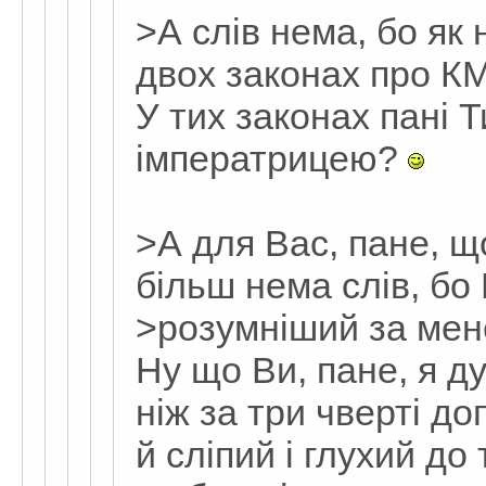
>А слів нема, бо як 
двох законах про КМУ
У тих законах пані 
імператрицею?
>А для Вас, пане, щ
більш нема слів, бо
>розумніший за мен
Ну що Ви, пане, я д
ніж за три чверті д
й сліпий і глухий до 