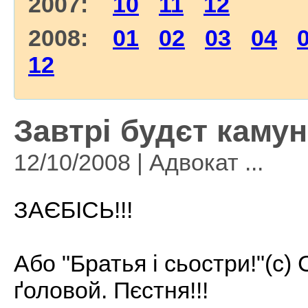
2007:
10
11
12
2008:
01
02
03
04
12
Завтрі будєт камуні
12/10/2008 | Адвокат ...
ЗАЄБІСЬ!!!
Або "Братья і сьостри!"(с) 
ґоловой. Пєстня!!!