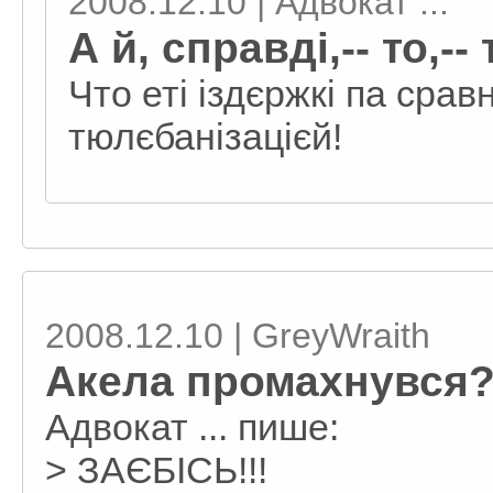
2008.12.10 | Адвокат ...
А й, справді,-- то,-- 
Что еті іздєржкі па срав
тюлєбанізацієй!
2008.12.10 | GreyWraith
Акела промахнувся
Адвокат ... пише:
> ЗАЄБІСЬ!!!