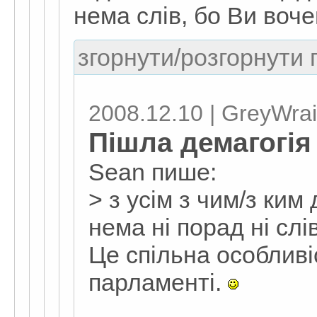
нема слів, бо Ви воч
згорнути/розгорнути г
2008.12.10 | GreyWrai
Пішла демагогія 
Sean пише:
> з усім з чим/з ким
нема ні порад ні слів
Це спільна особливі
парламенті.