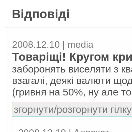
Відповіді
2008.12.10 | media
Товаріщі! Кругом кри
заборонять виселяти з ква
взагалі, деякі валюти що
(гривня на 50%, ну але т
згорнути/розгорнути гілку