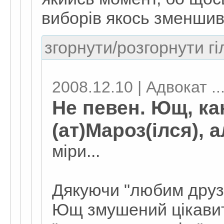
виборів якось зменшивс
згорнути/розгорнути гі
2008.12.10 | Адвокат ..
Не певен. Ющ, ка
(ат)Мароз(ілся), а
міри...
Дякуючи "любим друзя
Ющ змушений цікавит