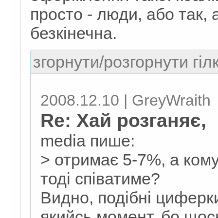
просто - люди, або так, 
безкінечна.
згорнути/розгорнути гіл
2008.12.10 | GreyWraith
Re: Хай розганяє,
media пише:
> отримає 5-7%, а комун
тоді співатиме?
Видно, подібні циферк
якийсь момент, бо щос