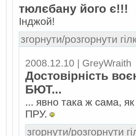
тюлєбану його є!!!
Інджой!
згорнути/розгорнути гіл
2008.12.10 | GreyWraith
Достовірність воє
БЮТ...
... явно така ж сама, як
ПРУ.
згорнути/розгорнути гі