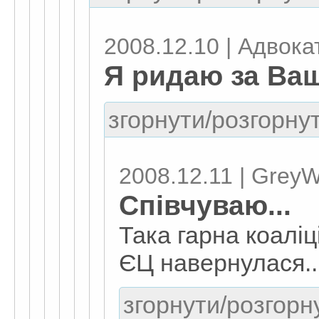
2008.12.10 | Адвокат
Я ридаю за Ваш
згорнути/розгорнут
2008.12.11 | GreyW
Співчуваю...
Така гарна коалі
ЄЦ навернулася..
згорнути/розгорну