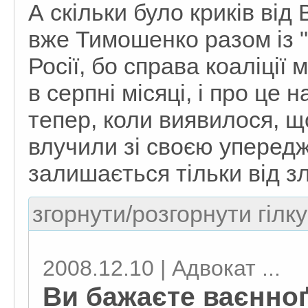
А скільки було криків від 
вже Тимошенко разом із "
Росії, бо справа коаліці
в серпні місяці, і про це 
тепер, коли виявилося, щ
влучили зі своєю упередж
залишається тільки від зл
згорнути/розгорнути гілку
2008.12.10 | Адвокат ...
Ви бажаєте ваєнноґ