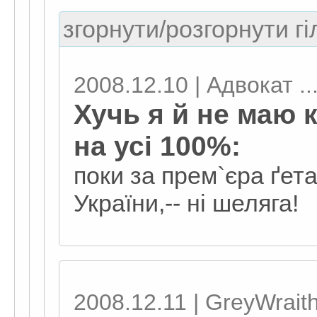
згорнути/розгорнути гі
2008.12.10 | Адвокат ..
Хучь я й не маю к
на усі 100%:
поки за прем`єра ґета
України,-- ні шеляга!
2008.12.11 | GreyWrait