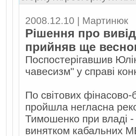
2008.12.10 | Мартинюк
Рішення про вивід 
прийняв ще весно
Поспостерігавшив Юлін 
чавесизм" у справі ко
По світових фінасово-
пройшла негласна реко
Тимошенко при владі - в
винятком кабальних М