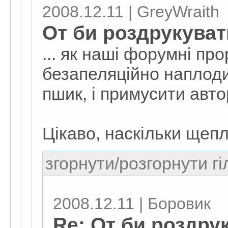
2008.12.11 | GreyWraith
От би роздрукувати
... як наші форумні про
безапеляційно наплоди
пшик, і примусити автор
Цікаво, наскільки щепл
згорнути/розгорнути гі
2008.12.11 | Боровик
Re: От би роздрук