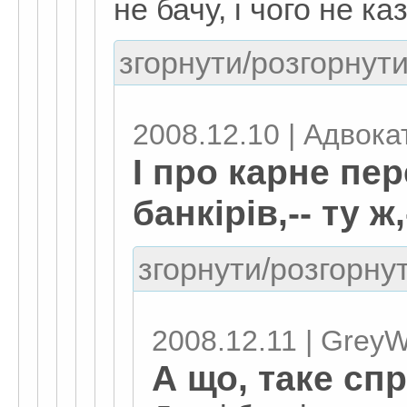
не бачу, і чого не ка
згорнути/розгорнути
2008.12.10 | Адвокат
І про карне пе
банкірів,-- ту ж
згорнути/розгорнут
2008.12.11 | GreyW
А що, таке сп