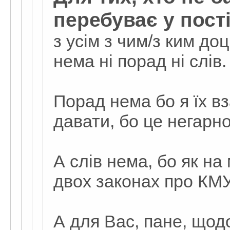
перебуває у пості
з усім з чим/з ким до
нема ні порад ні слів.
Порад нема бо я їх в
давати, бо це негарно
А слів нема, бо як на
двох законах про КМУ, 
А для Вас, пане, щод