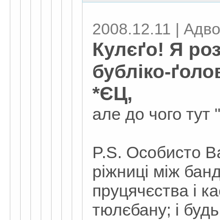
2008.12.11 | Адвок
Кулєґо! Я ро
бубліко-ґоло
*ЄЦ,
але до чого тут "
P.S. Особисто В
ріжниці між бан
пруцячєства і к
тюлєбану; і будь 