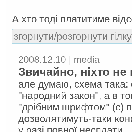
А хто тоді платитиме відс
згорнути/розгорнути гілку
2008.12.10 | media
Звичайно, ніхто не
але думаю, схема така:
"народний закон", а в то
"дрібним шрифтом" (с) 
дозволятимуть-таки кон
у разі повної несплати.