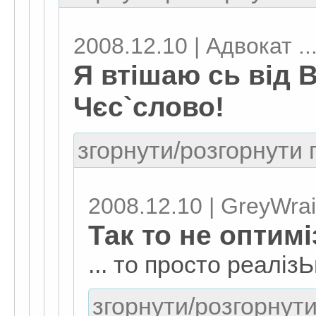
2008.12.10 | Адвокат ..
Я втішаю сь від 
Чєс`слово!
згорнути/розгорнути г
2008.12.10 | GreyWrai
Так то не оптимі
... то просто реаліз
згорнути/розгорнути