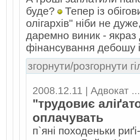
буде?
Тепер із обіго
олігархів" ніби не дуже
даремно виник - якраз 
фінансування дебошу і
згорнути/розгорнути гі
2008.12.11 | Адвокат ...
"трудовиє аліґат
оплачувать
п`яні походеньки риґі