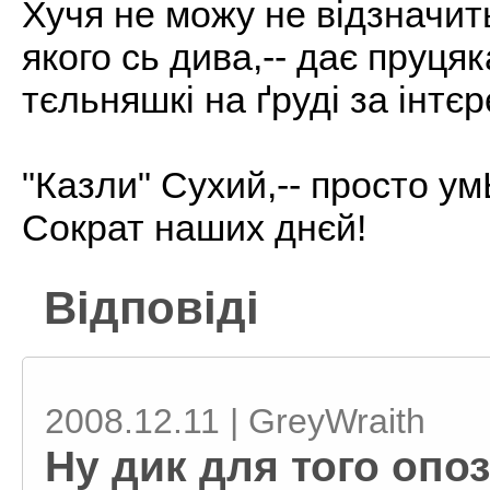
Хучя не можу не відзначить
якого сь дива,-- дає пруця
тєльняшкі на ґруді за інтє
"Казли" Сухий,-- просто умЬ
Сократ наших днєй!
Відповіді
2008.12.11 | GreyWraith
Ну дик для того опоз