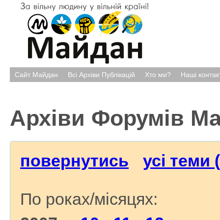
Сайт Майдан
Всі Архіви Публікацій
Хто ми?
Наші контак
Архіви Форумів М
повернутись
усі теми 
По роках/місяцях: