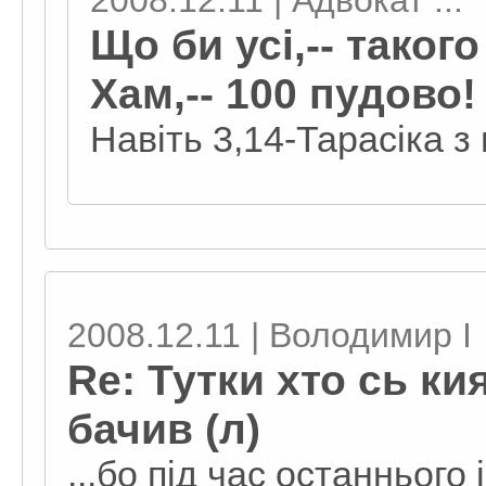
2008.12.11 | Адвокат ...
Що би усі,-- такого
Хам,-- 100 пудово!
Навіть 3,14-Тарасіка з 
2008.12.11 | Володимир I
Re: Тутки хто сь к
бачив (л)
...бо під час останнього