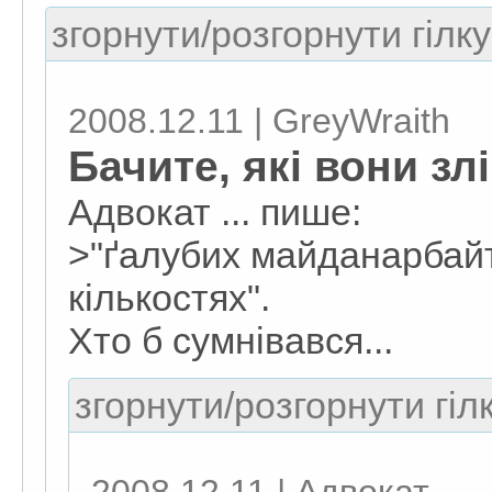
згорнути/розгорнути гілку
2008.12.11 | GreyWraith
Бачите, які вони зл
Адвокат ... пише:
>"ґалубих майданарбайт
кількостях".
Хто б сумнівався...
згорнути/розгорнути гіл