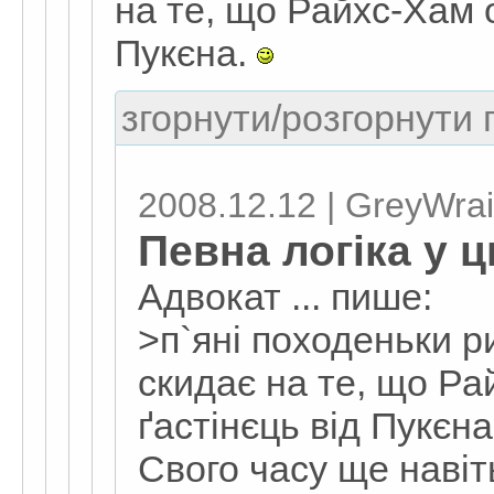
на те, що Райхс-Хам о
Пукєна.
згорнути/розгорнути г
2008.12.12 | GreyWrai
Певна логіка у 
Адвокат ... пише:
>п`яні походеньки р
скидає на те, що Ра
ґастінєць від Пукєн
Свого часу ще навіт