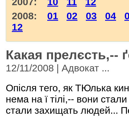
2007:
10
11
12
2008:
01
02
03
04
12
Какая прелєсть,-- 
12/11/2008 | Адвокат ...
Опісля тего, як ТЮлька кин
нема на ї тілі,-- вони ста
стали захищать людей... П