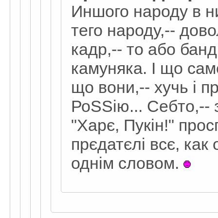
Иншого народу в н
тего народу,-- дово
кадр,-- то або бан
камуняка. І що сам
що вони,-- хучь і п
РоSSію... Себто,-- 
"Харє, Пукін!" прос
прєдатєлі всє, как 
однім словом.