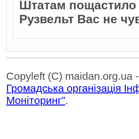
Штатам пощастило 
Рузвельт Вас не чу
Copyleft (C) maidan.org.ua
Громадська організація І
Моніторинг"
.