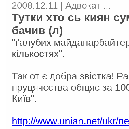
2008.12.11 | Адвокат ...
Тутки хто сь киян с
бачив (л)
"ґалубих майданарбайтер
кількостях".
Так от є добра звістка! Р
пруцячєства обіцяє за 10
Київ".
http://www.unian.net/ukr/