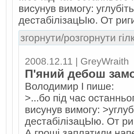
висунув вимогу: углубіт
дестабілізацЫю. От риги
згорнути/розгорнути гіл
2008.12.11 | GreyWraith
П'яний дебош зам
Володимир I пише:
>...бо під час останньо
висунув вимогу: >углуб
дестабілізацЫю. От риг
А гроші заплатили нап