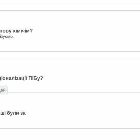
нову хімічім?
ізуємо.
іоналізації ПіБу?
дей
нші були за