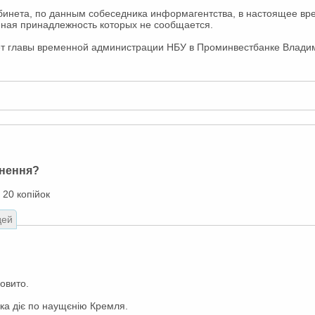
абинета, по данным собеседника информагентства, в настоящее в
ная принадлежность которых не сообщается.
ет главы временной администрации НБУ в Проминвестбанке Влади
снення?
 20 копійок
дей
овито.
ка діє по наущєнію Кремля.