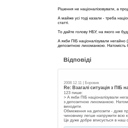
Рішення не націоналізовувати, а пр
А майже усі тоді казали - треба наці
статті.
То дайте голову НБУ, на якого не буде
А якби ПІБ націоналізували негайно (
депозитною лихоманкою. Натомість бу
Відповіді
2008.12.11 | Боровик
Re: Взагалі ситуація з ПІБ 
123 пише:
> А якби ПІБ націоналізували нега
з депозитною лихоманкою. Натоміс
виходити.
Обмеження на дипозити - дуже при
чиновнику легше напружити всю кр
Це дуже добре вписується в наш сти