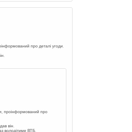
роінформований про деталі угоди.
ін.
ами, проінформований про
дав він.
аз володітиме ВТБ.