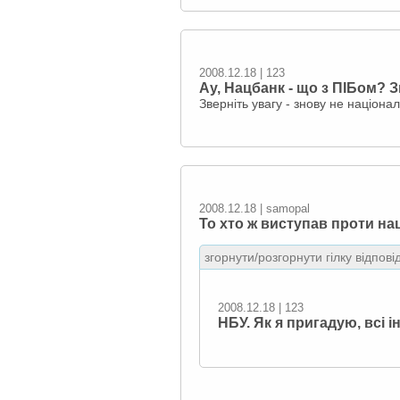
2008.12.18 | 123
Ау, Нацбанк - що з ПІБом? З
Зверніть увагу - знову не націонал
2008.12.18 | samopal
То хто ж виступав проти нац
згорнути/розгорнути гілку відпові
2008.12.18 | 123
НБУ. Як я пригадую, всі і