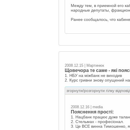
Между тем, в приемной его к
народные депутаты, фракцион
Ранее сообщалось, что кабин
2008.12.15 | Мартинюк
Щовечора те саме - які поя
1. НБУ на міжбанк не виходив
2. Курс гривни знову опущений на
згорнути/розгорнути гілку відпові
2008.12.16 | media
Пояснення прості:
1. Нацбанк працює дуже талан
2. Стельмах - професіонал.
3. Це ВСЕ винна Тимошенко, я