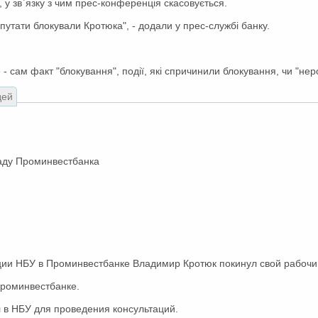
, у зв`язку з чим прес-конференція скасовується.
путати блокували Кротюка", - додали у прес-службі банку.
- сам факт "блокування", події, які спричинили блокування, чи "не
дей
каду Проминвестбанка
ии НБУ в Проминвестбанке Владимир Кротюк покинул свой рабочий
Проминвестбанке.
л в НБУ для проведения консультаций.