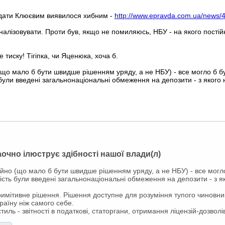
одати Клюєвим виявилося хибним -
http://www.epravda.com.ua/news/
оналізовувати. Проти був, якщо не помиляюсь, НБУ - на якого постійн
 тиску! Тігіпка, чи Яценюка, хоча б.
що мало б бути швидше рішенням уряду, а не НБУ) - все могло б бути 
ли введені загальнонаціональні обмеження на депозити - з якого 
наочно ілюструє здібності нашої влади(л)
йно (що мало б бути швидше рішенням уряду, а не НБУ) - все могло б
ть були введені загальнонаціональні обмеження на депозити - з як
мітивне рішення. Рішення доступне для розуміння тупого чиновника
аїну ніж самого себе.
ль - звітності в податкові, статоргани, отримання ліцензій-дозволів, 