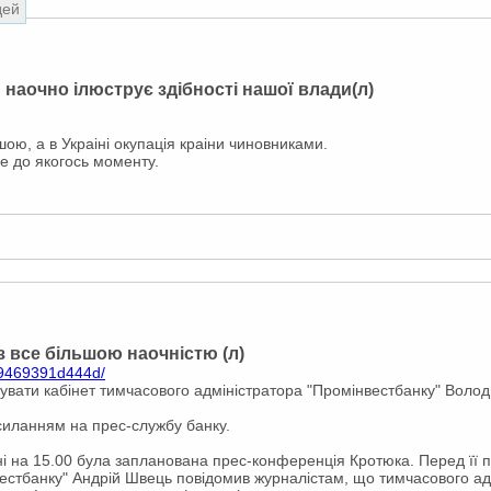
дей
Б наочно ілюструє здібності нашої влади(л)
ншою, а в Украіні окупація краіни чиновниками.
е до якогось моменту.
 з все більшою наочністю (л)
49469391d444d/
увати кабінет тимчасового адміністратора "Промінвестбанку" Воло
силанням на прес-службу банку.
ні на 15.00 була запланована прес-конференція Кротюка. Перед її 
вестбанку" Андрій Швець повідомив журналістам, що тимчасового ад