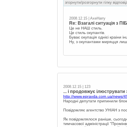
згорнути/розгорнути гілку відпові
2008.12.15 | AxeHarry
Re: Взагалі ситуація з ПІ
Це не НАШ стиль.
Це стиль окупантів.
Буває окупація однієі краіни і
Ну, з окупантами миряцця лиш
2008.12.15 | 123
... і продовжує ілюструвати
http://www.epravda.com.ua/news/
Народні депутати припинили блок
Повідомляє агентство УНІАН з по
Як повідомлялося раніше, сьогод
тимчасової адміністрації "Промін