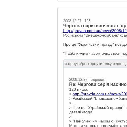
2008.12.27 | 123
Чергова серія наочності: п
http://pravda.com.ua/news/2008/1
Російський "Внешэкономбанк" фак
Про це "Українській правді" пові
"Найближчим часом очікується над
згорнути/розгорнути гілку відпові
2008.12.27 | Боровик
Re: Чергова серія наочно
123 пише:
>
http://pravda.com.ua/news/2
> Російський "Внешэкономбанк
>
> Про це "Українській правді"
деталі угоди.
>
> "Найближчим часом очікуєтьс
Може я чогось не розумію, але