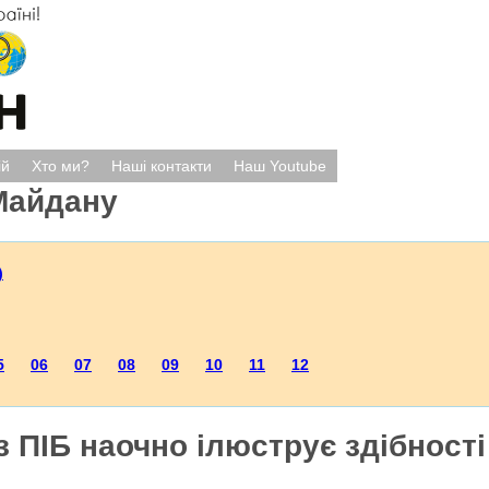
ій
Хто ми?
Наші контакти
Наш Youtube
Майдану
)
5
06
07
08
09
10
11
12
з ПІБ наочно ілюструє здібності