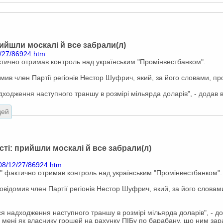
рийшли москалі й все забрали(л)
2/27/86924.htm
тично отримав контроль над українським "Промінвестбанком".
домив член Партії регіонів Нестор Шуфрич, який, за його словами, п
ходження наступного траншу в розмірі мільярда доларів", - додав в
дей
сті: прийшли москалі й все забрали(л)
008/12/27/86924.htm
" фактично отримав контроль над українським "Промінвестбанком".
 повідомив член Партії регіонів Нестор Шуфрич, який, за його слов
я надходження наступного траншу в розмірі мільярда доларів", - до
 мені як власнику грошей на рахунку ПІБу по барабану, що ним зар