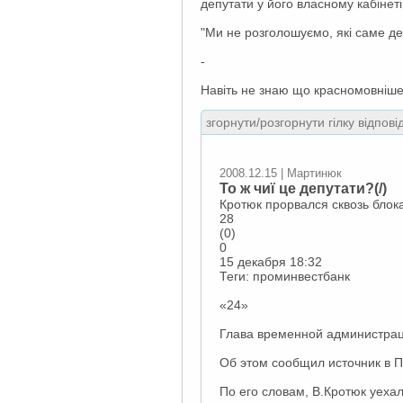
депутати у його власному кабінеті
"Ми не розголошуємо, які саме де
-
Навіть не знаю що красномовніше 
згорнути/розгорнути гілку відпові
2008.12.15 | Мартинюк
То ж чиї це депутати?(/)
Кротюк прорвался сквозь бло
28
(0)
0
15 декабря 18:32
Теги: проминвестбанк
«24»
Глава временной администрац
Об этом сообщил источник в 
По его словам, В.Кротюк уеха