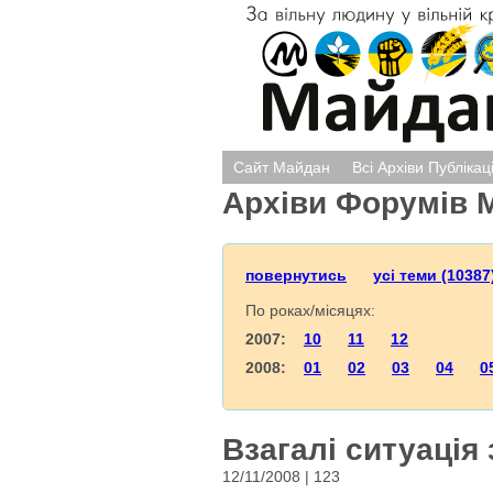
Сайт Майдан
Всі Архіви Публікац
Архіви Форумів 
повернутись
усі теми (10387
По роках/місяцях:
2007:
10
11
12
2008:
01
02
03
04
0
Взагалі ситуація 
12/11/2008 | 123