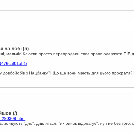
 на лобі (л)
оші, мальчікі Клюєви просто перепродали своє право одержати ПІБ 
9476caf01ab1/
у довбойобів з Нацбанку?! Що ще вони мають для цього просрати?!
шов (/)
s-290309.html
ь: зондують "дно", дивляться, "як ринок відреагує", ну і не без того