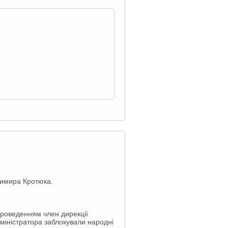
димира Кротюка.
проведенням член дирекції
міністратора заблокували народні