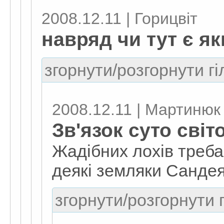
2008.12.11 | Горицвіт
навряд чи тут є як
згорнути/розгорнути гі
2008.12.11 | Мартинюк
Зв'язок суто сві
Жадібних лохів треба
деякі земляки Сандея
згорнути/розгорнути г