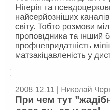
Нігерія та псевдоцерковн
найсерйозніших каналів
світу. Тобто розмови міл
проповідника та інший б
профнепридатність міліці
матзакіцавленість у дис
2008.12.11 | Николай Чер
При чем тут "жадібн