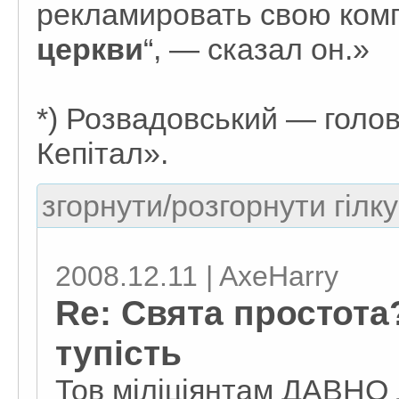
рекламировать свою ко
церкви
“, — сказал он.»
*) Розвадовський — голов
Кепітал».
згорнути/розгорнути гілку
2008.12.11 | AxeHarry
Re: Свята простота?
тупість
Тов міліціянтам ДАВН