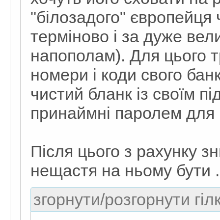
"білозадого" європейця
терміново і за дуже вел
напополам). Для цього 
номери і коди свого банк
чистий бланк із своїм п
принаймні паролем для і
Після цього з рахунку зн
нещастя на ньому бути .
згорнути/розгорнути гіл