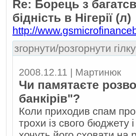
Re: Борець з багатс
бідність в Нігерії (л)
http://www.gsmicrofinance
згорнути/розгорнути гілку
2008.12.11 | Мартинюк
Чи памятаєте розво
банкірів"?
Коли приходив спам про 
трохи із свого бюджету і 
хочуть його сховати на 