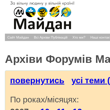
Сайт Майдан
Всі Архіви Публікацій
Хто ми?
Наші контак
Архіви Форумів М
повернутись
усі теми 
По роках/місяцях: