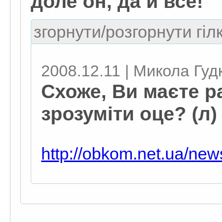
доле он, да и все!
згорнути/розгорнути гіл
2008.12.11 | Микола Гуд
Схоже, Ви маєте р
зрозуміти оце? (л)
http://obkom.net.ua/ne