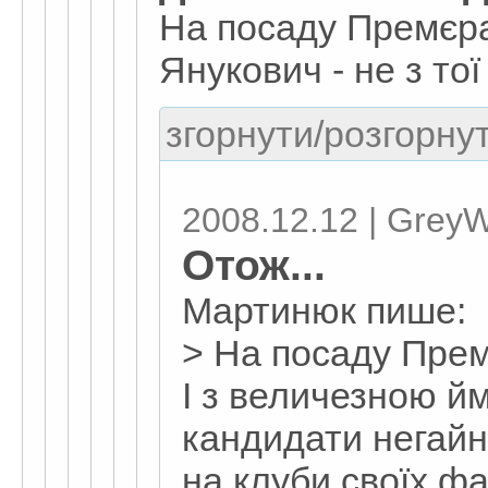
На посаду Премєр
Янукович - не з тої
згорнути/розгорнут
2008.12.12 | GreyW
Отож...
Мартинюк пише:
> На посаду Прем
І з величезною йм
кандидати негайно
на клуби своїх фа