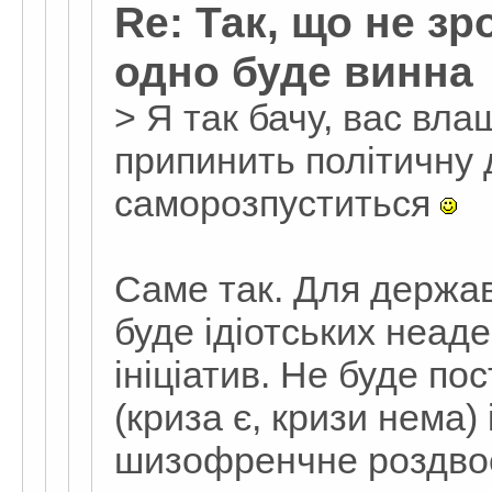
Re: Так, що не зр
одно буде винна
> Я так бачу, вас вл
припинить політичну 
саморозпуститься
Саме так. Для держа
буде ідіотських неаде
ініціатив. Не буде по
(криза є, кризи нема)
шизофренчне роздво