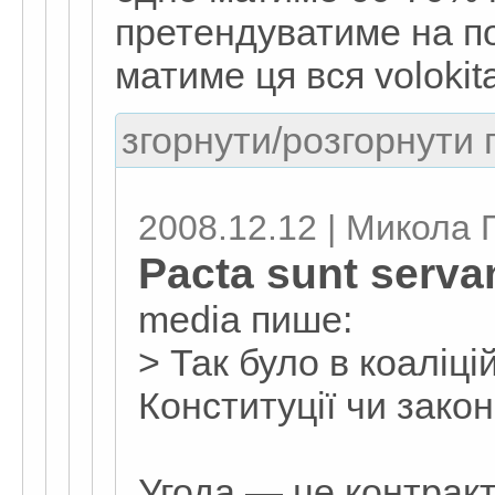
претендуватиме на п
матиме ця вся volokit
згорнути/розгорнути г
2008.12.12 | Микола 
Pacta sunt serva
media пише:
> Так було в коаліцій
Конституції чи закон
Угода — це контракт