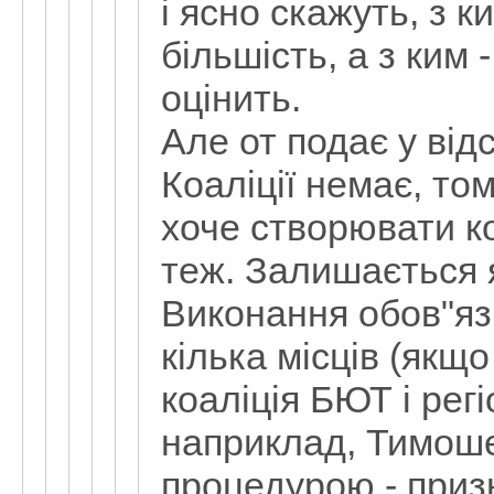
і ясно скажуть, з к
більшість, а з ким -
оцінить.
Але от подає у від
Коаліції немає, т
хоче створювати ко
теж. Залишається 
Виконання обов"яз
кілька місців (якщ
коаліція БЮТ і регі
наприклад, Тимоше
процедурою - приз