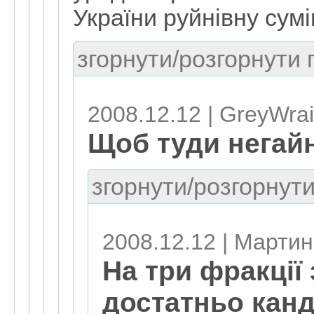
України руйнівну сумі
згорнути/розгорнути г
2008.12.12 | GreyWrai
Щоб туди негай
згорнути/розгорнути
2008.12.12 | Марти
На три фракції
достатньо канд