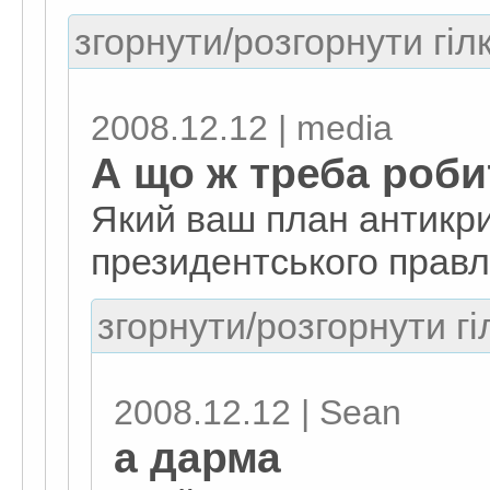
згорнути/розгорнути гіл
2008.12.12 | media
А що ж треба роби
Який ваш план антикри
президентського правл
згорнути/розгорнути гі
2008.12.12 | Sean
а дарма