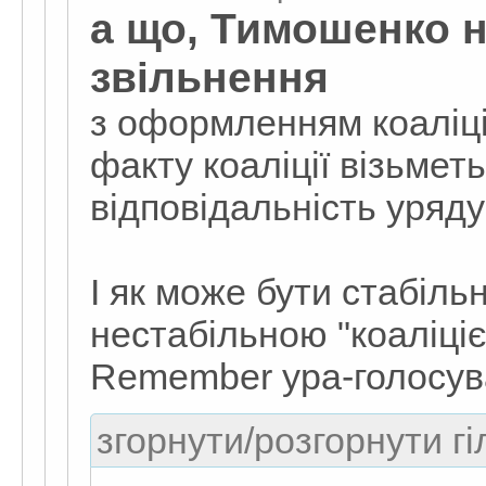
а що, Тимошенко н
звільнення
з оформленням коаліції?
факту коаліції візьметь
відповідальність уряду
І як може бути стабіль
нестабільною "коаліц
Remember ура-голосуван
згорнути/розгорнути гі