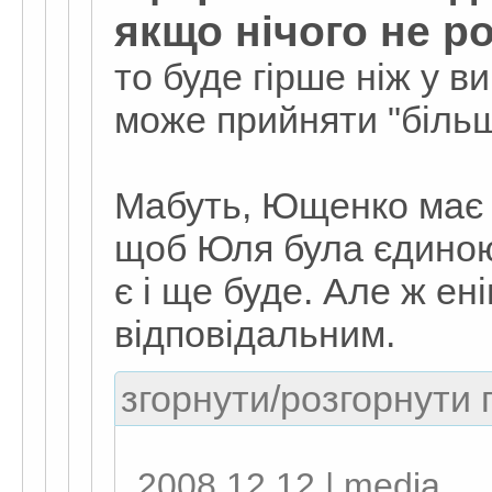
якщо нічого не р
то буде гірше ніж у в
може прийняти "більш
Мабуть, Ющенко має 
щоб Юля була єдиною
є і ще буде. Але ж ен
відповідальним.
згорнути/розгорнути г
2008.12.12 | media