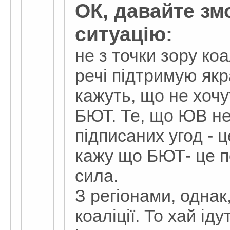
ОК, давайте з
ситуацію:
не з точки зору коа
речі підтримую якр
кажуть, що не хочут
БЮТ. Те, що ЮВ не
підписаних угод - ц
кажу що БЮТ- це п
сила.
З регіонами, одна
коаліції. То хай ід