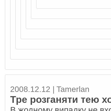
2008.12.12 | Tamerlan
Тре розганяти тею х
В жодному випадку не вхо