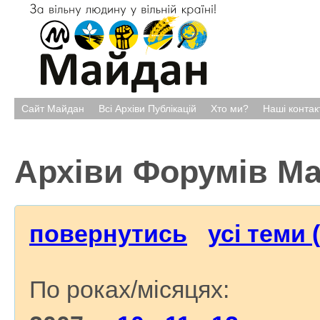
Сайт Майдан
Всі Архіви Публікацій
Хто ми?
Наші контак
Архіви Форумів М
повернутись
усі теми 
По роках/місяцях: