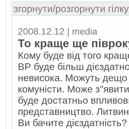
згорнути/розгорнути гілку
2008.12.12 | media
То краще ще піврок
Кому буде від того кращ
ВР буде більш дієздатн
невисока. Можуть дещо 
комуністи. Може з"явити
буде достатньо впливо
представництво. Литвин
Ви бачите дієздатність?