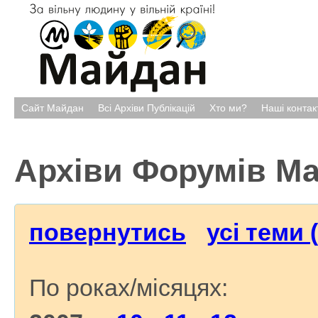
Сайт Майдан
Всі Архіви Публікацій
Хто ми?
Наші контак
Архіви Форумів М
повернутись
усі теми 
По роках/місяцях: