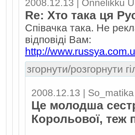
2008.12.13 | Onnelikku U
Re: Хто така ця Ру
Співачка така. Не рек
відповіді Вам:
http://www.russya.com.u
згорнути/розгорнути гі
2008.12.13 | So_matika
Це молодша сест
Корольової, теж 