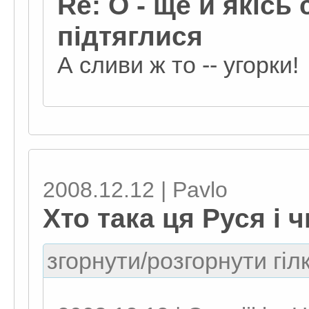
Re: О - ще й якісь
підтяглися
А сливи ж то -- угорки!
2008.12.12 | Pavlo
Хто така ця Руся і 
згорнути/розгорнути гіл