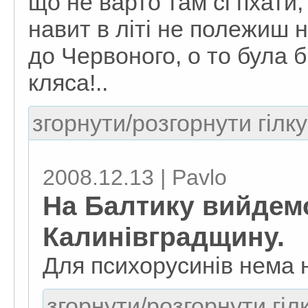
що не варто там сі пхати,
навит в літі не полежиш н
до Червоного, о то була 
кляса!..
згорнути/розгорнути гілку
2008.12.13 | Pavlo
На Балтику вийдем
Калинівградщину.
Для психорусинів нема 
згорнути/розгорнути гіл