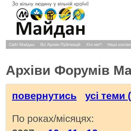
Сайт Майдан
Всі Архіви Публікацій
Хто ми?
Наші контак
Архіви Форумів М
повернутись
усі теми 
По роках/місяцях: