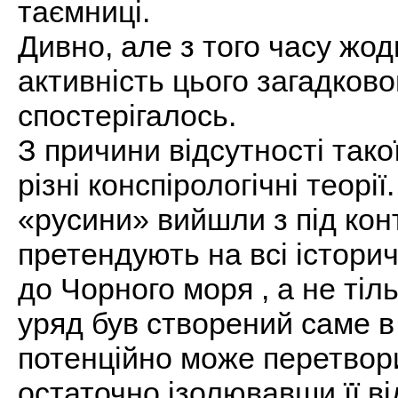
таємниці.
Дивно, але з того часу жо
активність цього загадков
спостерігалось.
З причини відсутності тако
різні конспірологічні теор
«русини» вийшли з під конт
претендують на всі історич
до Чорного моря , а не тіль
уряд був створений саме в
потенційно може перетвор
остаточно ізолювавши її в