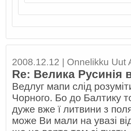
2008.12.12 | Onnelikku Uut 
Re: Велика Русинія 
Ведлуг мапи слід розуміти
Чорного. Бо до Балтику то
дуже вже ї литвини з пол
може Ви мали на увазі ві