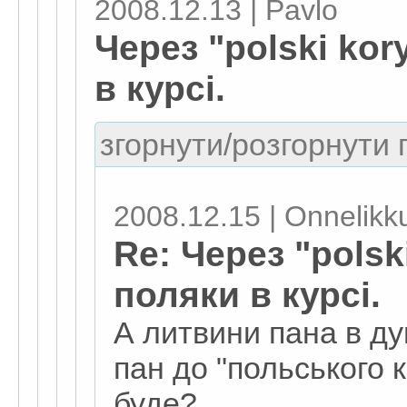
2008.12.13 | Pavlo
Через "polski kor
в курсі.
згорнути/розгорнути г
2008.12.15 | Onnelikk
Re: Через "polski
поляки в курсі.
А литвини пана в ду
пан до "польського 
буде?