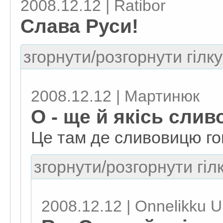
2008.12.12 | Ratibor
Слава Руси!
згорнути/розгорнути гілку
2008.12.12 | Мартинюк
О - ще й якісь сли
Це там де сливовицю го
згорнути/розгорнути гіл
2008.12.12 | Onnelikku U