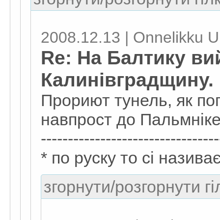
2008.12.13 | Onnelikku U
Re: На Балтику ви
Калинівградщину.
Прориют тунель, як п
навпрост до Пальмнік
---------------------------------
* по руску то сі назива
згорнути/розгорнути гі