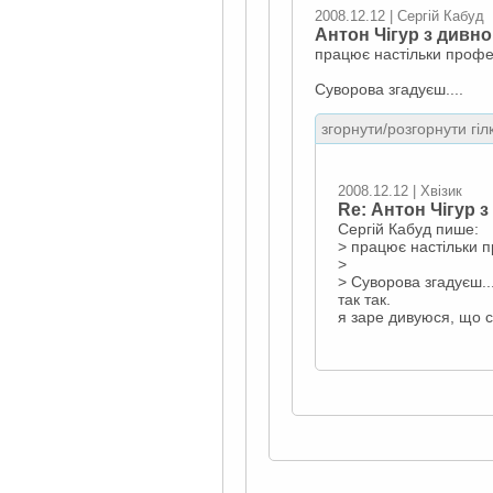
2008.12.12 | Сергій Кабуд
Антон Чігур з дивно
працює настільки профес
Суворова згадуєш....
згорнути/розгорнути гіл
2008.12.12 | Хвізик
Re: Антон Чігур з
Сергій Кабуд пише:
> працює настільки п
>
> Суворова згадуєш...
так так.
я заре дивуюся, що 