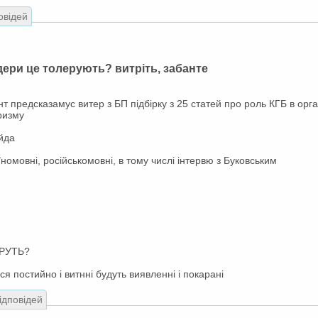
овідей
ери це толерують? витріть, забанте
 предсказамус витер з БП підбірку з 25 статей про роль КГБ в орган
ризму
йда
номовні, російськомовні, в тому числі інтервю з Буковським
ТРУТЬ?
я постийно і витнні будуть виявленні і покарані
відповідей