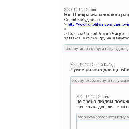
2008.12.12 | Хвізик
Re: Прекрасна кіноілюстрац
Сергій Кабуд пише:
>
http://www.kinofilms.com.ua/mov
>
> Головний герой
Антон Чигур
- 
здається, у фільмі гру не згадує
згорнути/розгорнути гілку відпові
2008.12.12 | Сергій Кабуд
Лунев розповідав що вб
згорнути/розгорнути гілку відп
2008.12.12 | Хвізик
це треба людям поясн
правильна ідея, лиш мені н
згорнути/розгорнути гілку 