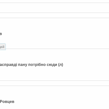
в
дей
асправді пану потрібно сюди (л)
ЕРовцев