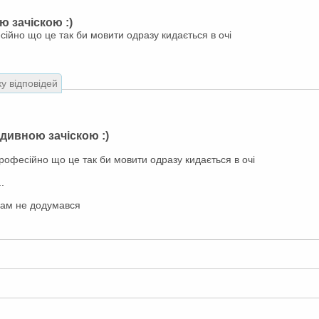
ю зачіскою :)
ійно що це так би мовити одразу кидається в очі
ку відповідей
 дивною зачіскою :)
рофесійно що це так би мовити одразу кидається в очі
.
сам не додумався