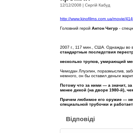
12/12/2008 | Сергій Кабуд
http://www.kinofilms.com.ua/movie/41
Головний герой
Антон Чигур
- спецн
2007 г., 117 мин., США. Однажды во
стандартные последствия перест
несколько трупов, умирающий мек
Чемодан Ллуэлин, поразмыслив, заб
немного, он бы оставил деньги жари
Потому что за ними — а значит, з
менее дикой (на дворе 1980-й), ч
Причем любимое его оружие — не 
специальной трубочки и работает 
Відповіді