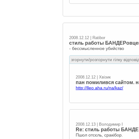
2008.12.12 | Ratibor
стиль работы БАНДЕРовце
- бессмысленное убийство
згорнути/розгорнути гілку відпові
2008.12.12 | Хвізик
пан помилився сайтом. н
http://lleo.aha.ru/na/kaz/
2008.12.13 | Володимир I
Re: стиль работы БАНД
Пшол отсєль, сракібор.