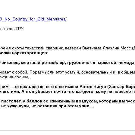
40_No_Country_for_Old_Men/titres/
азівець ГРУ
 время охоты техасский сварщик, ветеран Вьетнама Ллуэлин Мосс 
релки наркоторговцев
:
сиканец, мертвый ротвейлер, грузовичок с наркотой, чемод
ирает с собой. Поразмысли этот усатый, основательный и, в общ
ться на солнце.
а ним — отправляется некто по имени Антон Чигур (Хавьер Бар
ем его имя, Антон убивает почти что каждого, кому не повезло 
пистолет, а баллон со сжиженным воздухом, который выпуск
не хуже пули, не оставляя при этом улик.
..