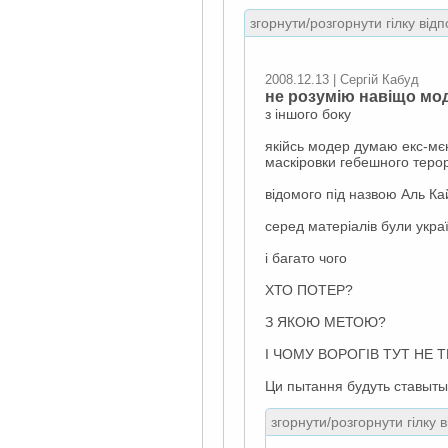
згорнути/розгорнути гілку відп
2008.12.13 | Сергій Кабуд
не розумію навіщо мод
з іншого боку
якійсь модер думаю екс-мєнт
маскіровки гебешного теро
відомого під назвою Аль Ка
серед матеріалів були украї
і багато чого
ХТО ПОТЕР?
З ЯКОЮ МЕТОЮ?
І ЧОМУ ВОРОГІВ ТУТ НЕ 
Ци пытання будуть ставытыс
згорнути/розгорнути гілку 