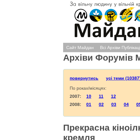
Сайт Майдан
Всі Архіви Публікац
Архіви Форумів 
повернутись
усі теми (10387
По роках/місяцях:
2007:
10
11
12
2008:
01
02
03
04
0
Прекрасна кіноіл
кремля