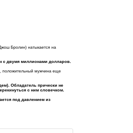
(Джош Бролин) натыкается на
ан с двумя миллионами долларов.
ем, положительный мужчина еще
дем). Обладатель прически не
перекинуться с ним словечком.
ается под давлением из