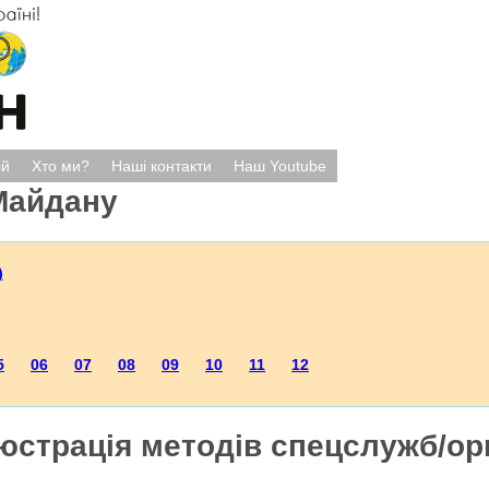
ій
Хто ми?
Наші контакти
Наш Youtube
Майдану
)
5
06
07
08
09
10
11
12
юстрація методів спецслужб/ор