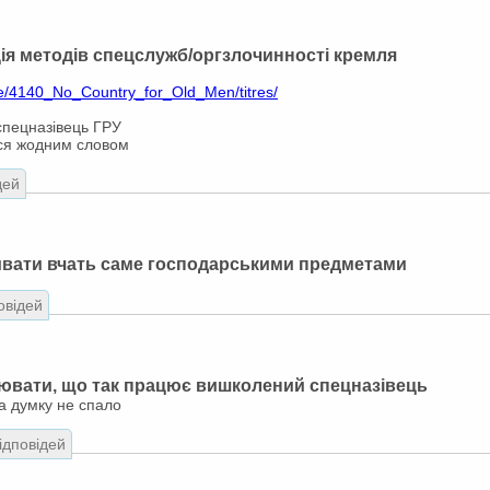
ія методів спецслужб/оргзлочинності кремля
ie/4140_No_Country_for_Old_Men/titres/
спецназівець ГРУ
ться жодним словом
дей
ивати вчать саме господарськими предметами
овідей
ювати, що так працює вишколений спецназівець
а думку не спало
відповідей