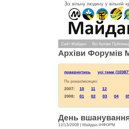
Сайт Майдан
Всі Архіви Публікац
Архіви Форумів 
повернутись
усі теми (10387
По роках/місяцях:
2007:
10
11
12
2008:
01
02
03
04
0
День вшанування 
12/13/2008 | Майдан-ІНФОРМ