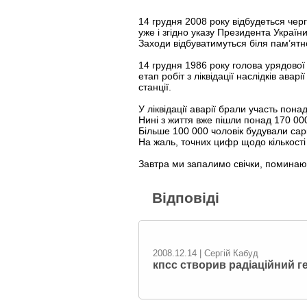
14 грудня 2008 року відбудеться чер
уже і згідно указу Президента Україн
Заходи відбуватимуться біля пам’ятн
14 грудня 1986 року голова урядової 
етап робіт з ліквідації наслідків ав
станції.
У ліквідації аварії брали участь пона
Нині з життя вже пішли понад 170 000 
Більше 100 000 чоловік будували сарк
На жаль, точних цифр щодо кількості
Завтра ми запалимо свічки, поминаючи 
Відповіді
2008.12.14 | Сергій Кабуд
кпсс створив радіаційний г