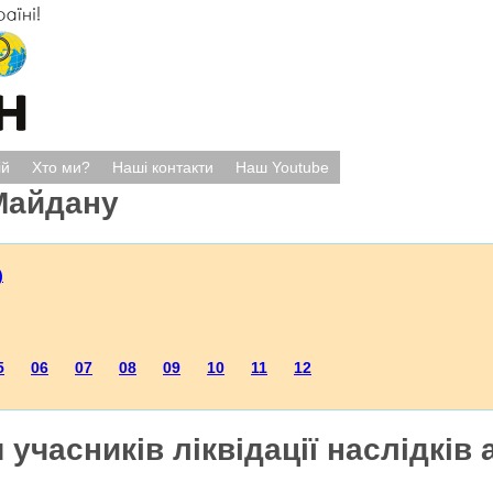
ій
Хто ми?
Наші контакти
Наш Youtube
Майдану
)
5
06
07
08
09
10
11
12
учасників ліквідації наслідків 