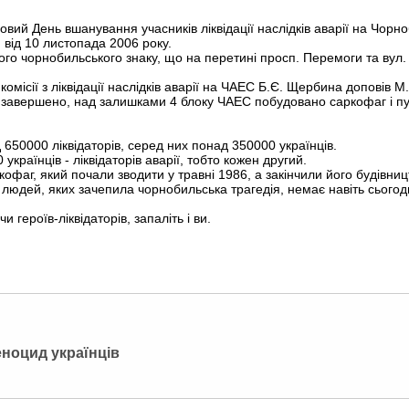
говий День вшанування учасників ліквідації наслідків аварії на Чор
и від 10 листопада 2006 року.
ого чорнобильського знаку, що на перетині просп. Перемоги та вул.
комісії з ліквідації наслідків аварії на ЧАЕС Б.Є. Щербина доповів 
арії завершено, над залишками 4 блоку ЧАЕС побудовано саркофаг і пу
д 650000 ліквідаторів, серед них понад 350000 українців.
українців - ліквідаторів аварії, тобто кожен другий.
офаг, який почали зводити у травні 1986, а закінчили його будівниц
 людей, яких зачепила чорнобильська трагедія, немає навіть сьогодн
героїв-ліквідаторів, запаліть і ви.
еноцид українців