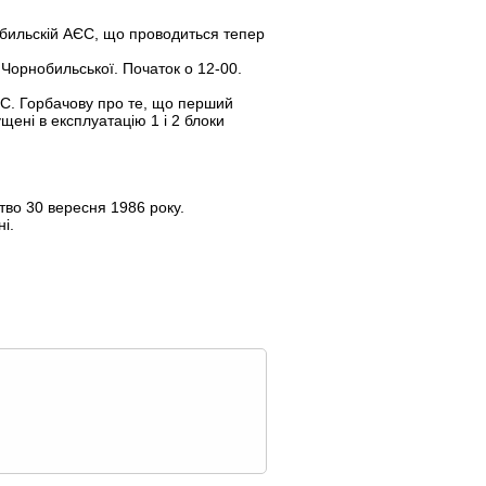
нобильскій АЄС, що проводиться тепер
 Чорнобильської. Початок о 12-00.
М.С. Горбачову про те, що перший
щені в експлуатацію 1 і 2 блоки
тво 30 вересня 1986 року.
і.