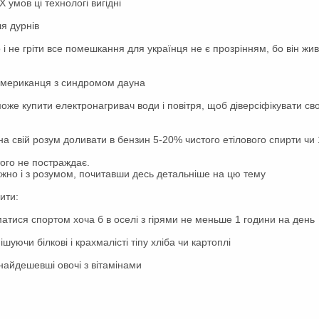
умов ці технологі вигідні
я дурнів
 і не гріти все помешкання для українця не є прозрінням, бо він жи
 американця з синдромом дауна
може купити електронагривач води і повітря, щоб діверсіфікувати с
а свій розум доливати в бензин 5-20% чистого етілового спирти чи
того не постраждає.
жно і з розумом, почитавши десь детальніше на цю тему
ити:
матися спортом хоча б в оселі з гірями не меньше 1 години на день
шуючи білкові і крахмалісті тіпу хліба чи картоплі
 найдешевші овочі з вітамінами