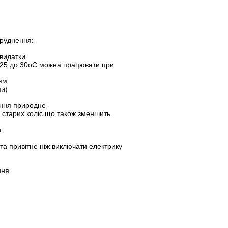
бруднення:
 видатки
ж 25 до 30оC можна працювати при
ям
ми)
ення природне
а старих коліс що також зменшить
.
та привітне ніж виключати електрику
ння