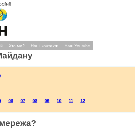
ій
Хто ми?
Наші контакти
Наш Youtube
Майдану
)
5
06
07
08
09
10
11
12
 мережа?