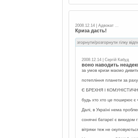
2008.12.14 | Адвокат ...
Криза дасть!
згорнути/розгорнути гілку відп
2008.12.14 | Сергій Кабуд
воно наводить неадекв
за умов кризи маємо дивитис
потепління планети за раху
Є БРЕХНЯ І КОМУНІСТИЧ
будь хто хто це поширює є 
Далі, в Україні нема пробле
сонячні батареї є викидом 
вітряки теж не окуповуютьс