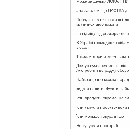
Може за деяких ЛОКАЛ=НИХ 
але загалом- це ПАСТКА дл
Поради тіпа виклчати світло
крутитися шоб вижити
на відміну від розжерілого
В Україні громадянин хіба 
в оселі
Також моторист може сам, н
Двигун сучасних машін від 
Але робити це раджу обере
Найкраще що можна порад
кидати палити, бухати, зай
Істи продукти окремо, не змі
Їсти капусти і моркву- вони
Їсти меньше і акуратніше
Не купувати непотреб