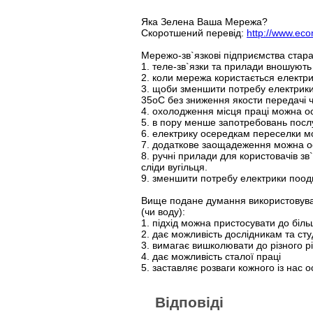
Яка Зелена Ваша Мережа?
Скоротшений перевід:
http://www.eco
Мережо-зв`язкові підприємства стар
1. теле-зв`язки та прилади вношують о
2. коли мережа користається електрик
3. щоби зменшити потребу електрики
35оC без зниження якости передачі ч
4. охолодження місця праці можна о
5. в пору менше запотребовань посл
6. електрику осередкам переселки мо
7. додаткове заощадеження можна о
8. ручні прилади для користовачів з
сліди вугільця.
9. зменшити потребу електрики поод
Вище подане думання використовувати
(чи воду):
1. підхід можна пристосувати до біл
2. дає можливість дослідникам та ст
3. вимагає вишколювати до різного рі
4. дає можливість сталої праці
5. заставляє розваги кожного із нас 
Відповіді