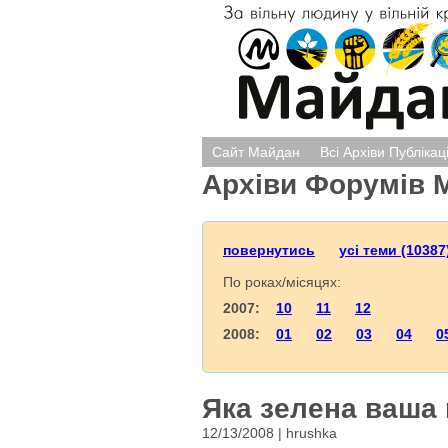
Сайт Майдан
Всі Архіви Публікац
Архіви Форумів 
повернутись
усі теми (10387
По роках/місяцях:
2007:
10
11
12
2008:
01
02
03
04
0
Яка зелена ваша
12/13/2008 | hrushka