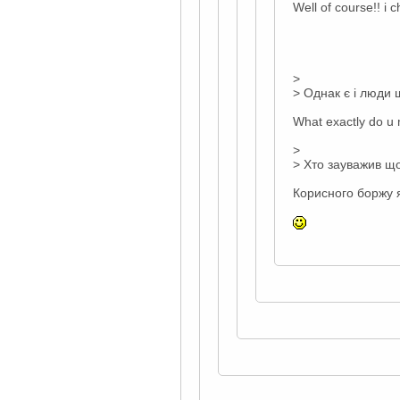
Well of course!! i
>
> Однак є і люди 
What exactly do u
>
> Хто зауважив що
Корисного боржу я