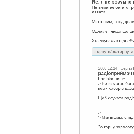
Re: я не розумію
Не вимагає багато г
давати.
Між іншим, є підприє
Однак є і люди що шук
Хто зауважив щонебуд
згорнути/розгорнути 
2008.12.14 | Сергій
радіоприймач н
hrushka пише:
> Не вимагає баг
коми хабарів дава
Щоб слухати раді
>
> Між іншим, є пі
За гарну зарплату