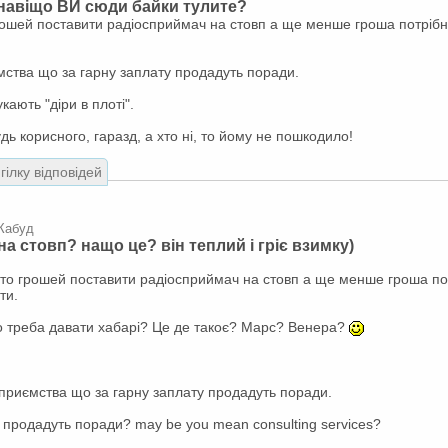
 навіщо ВИ сюди байки тулите?
рошей поставити радіосприймач на стовп а ще менше гроша потрібн
мства що за гарну заплату продадуть поради.
ають "діри в плоті".
ь корисного, гаразд, а хто ні, то йому не пошкодило!
гілку відповідей
 Кабуд
а стовп? нащо це? він теплий і гріє взимку)
ато грошей поставити радіосприймач на стовп а ще менше гроша по
ти.
о треба давати хабарі? Це де такоє? Марс? Венера?
дприємства що за гарну заплату продадуть поради.
 продадуть поради? may be you mean consulting services?