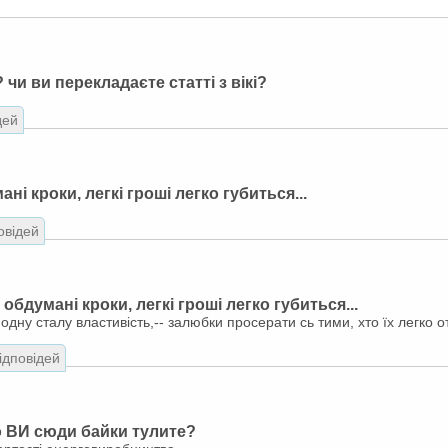
 чи ви перекладаєте статті з вікі?
дей
ні кроки, легкі гроші легко губиться...
овідей
обдумані кроки, легкі гроші легко губиться...
одну сталу властивість,-- залюбки просерати сь тими, хто їх легко 
відповідей
о ВИ сюди байки тулите?