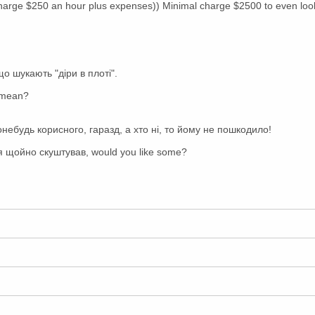
 charge $250 an hour plus expenses)) Minimal charge $2500 to even loo
що шукають "діри в плоті".
 mean?
небудь корисного, гаразд, а хто ні, то йому не пошкодило!
 щойно скуштував, would you like some?