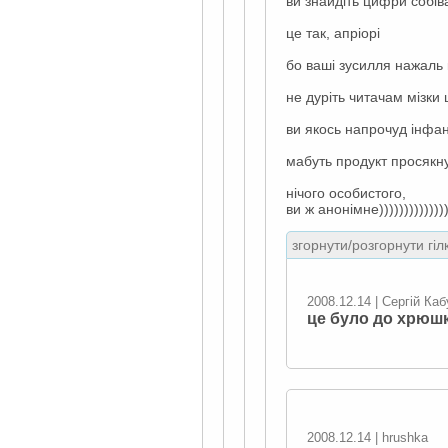
ви знайдіть цифри собів
це так, апріорі
бо ваші зусилля нажаль к
не дуріть читачам мізк
ви якось напрочуд інфа
мабуть продукт просякну
нічого особистого,
ви ж анонімне))))))))))))))
згорнути/розгорнути гіл
2008.12.14 | Сергій Ка
це було до хрюш
2008.12.14 | hrushka