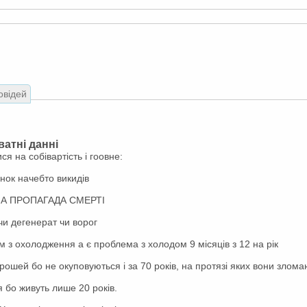
овідей
атні данні
я на собівартість і гоовне:
нок начебто викидів
НА ПРОПАГАДА СМЕРТІ
чи дегенерат чи ворог
м з охолодження а є проблема з холодом 9 місяців з 12 на рік
грошей бо не окуповуються і за 70 років, на протязі яких вони злом
я бо живуть лише 20 років.