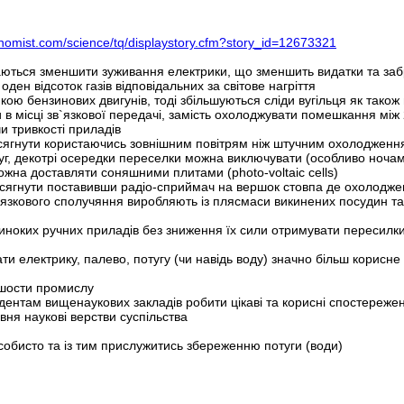
nomist.com/science/tq/displaystory.cfm?story_id=12673321
аються зменшити зуживання електрики, що зменшить видатки та за
ден відсоток газів відповідальних за світове нагріття
ою бензинових двигунів, тоді збільшуються сліди вугільця як також
 в місці зв`язкової передачі, замість охолоджувати помешкання мі
и тривкості приладів
сягнути користаючись зовнішним повітрям ніж штучним охолодженн
уг, декотрі осередки переселки можна виключувати (особливо ноча
жна доставляти соняшними плитами (photo-voltaic cells)
сягнути поставивши радіо-сприймач на вершок стовпа де охолодж
в`язкового сполучяння виробляють із плясмаси викинених посудин т
иноких ручних приладів без зниження їх сили отримувати пересилки
 електрику, палево, потугу (чи навідь воду) значно більш корисне 
ьшости промислу
удентам вищенаукових закладів робити цікаві та корисні спостереже
вня наукові верстви суспільства
особисто та із тим прислужитись збереженню потуги (води)