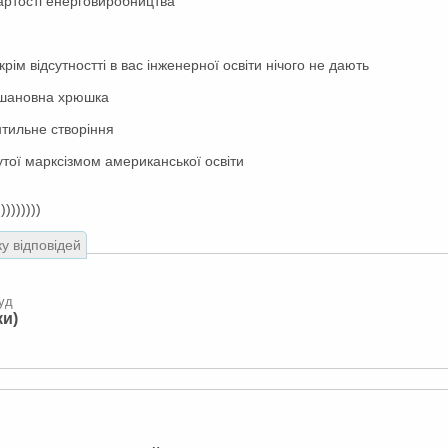
артості енерговиробництва
рім відсутностті в вас інженерної освіти нічого не дають
и шановна хрюшка
нтильне створіння
тої марксізмом американської освіти
))))))))
ку відповідей
буд
ки)