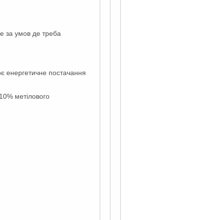
ве за умов де треба
воє енергетичне постачання
 10% метілового