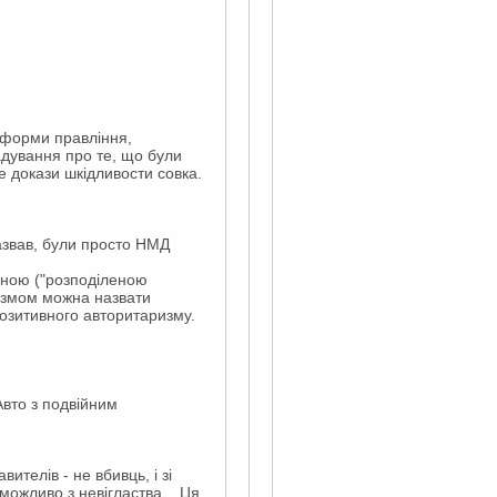
" форми правління,
адування про те, що були
е докази шкідливости совка.
назвав, були просто НМД
арною ("розподіленою
ризмом можна назвати
позитивного авторитаризму.
Авто з подвійним
ителів - не вбивць, і зі
можливо з невігластва... Ця