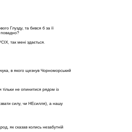
го Глузду, та бився б за її
о повадно?
УСІХ, так мені здається.
вчука, в якого щезнув Чорноморський
 тільки не опинитися рядом із
звати силу, чи НЕсилля), а нашу
род, як сказав колись незабутній