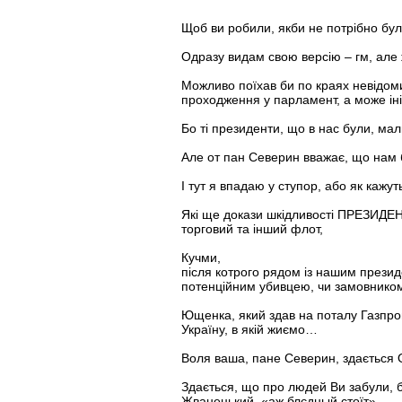
Щоб ви робили, якби не потрібно бу
Одразу видам свою версію – гм, але
Можливо поїхав би по краях невідоми
проходження у парламент, а може іні
Бо ті президенти, що в нас були, мали
Але от пан Северин вважає, що нам 
І тут я впадаю у ступор, або як каж
Які ще докази шкідливості ПРЕЗИДЕН
торговий та інший флот,
Кучми,
після котрого рядом із нашим прези
потенційним убивцею, чи замовником
Ющенка, який здав на поталу Газпром
Україну, в якій жиємо…
Воля ваша, пане Северин, здається 
Здається, що про людей Ви забули, бо
Жванецький, «аж блєдный стоїт».