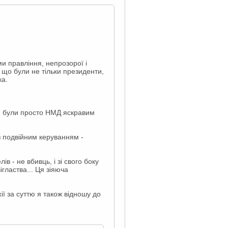
и правління, непрозорої і
 що були не тільки президенти,
ка.
ав, були просто НМД яскравим
 з подвійним керуванням -
в - не вбивць, і зі свого боку
гластва... Ця зіяюча
ії за суттю я також відношу до