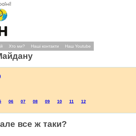
ій
Хто ми?
Наші контакти
Наш Youtube
Майдану
)
5
06
07
08
09
10
11
12
але все ж таки?