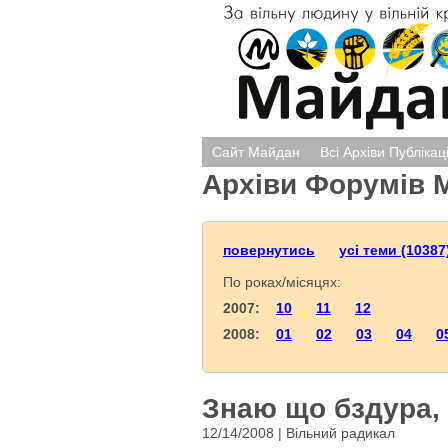
Сайт Майдан
Всі Архіви Публікац
Архіви Форумів 
повернутись
усі теми (10387
По роках/місяцях:
2007:
10
11
12
2008:
01
02
03
04
0
Знаю що бздура, 
12/14/2008 | Вільний радикал