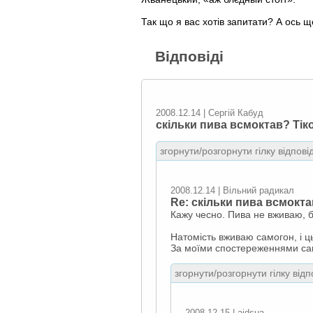
Так що я вас хотів запитати? А ось що
Відповіді
2008.12.14 | Сергій Кабуд
скільки пива всмоктав? Тік
згорнути/розгорнути гілку відпові
2008.12.14 | Вільний радикал
Re: скільки пива всмокта
Кажу чесно. Пива не вживаю, б
Натомість вживаю самогон, і ць
За моїми спостереженнями са
згорнути/розгорнути гілку відп
2008.12.15 | aidsua