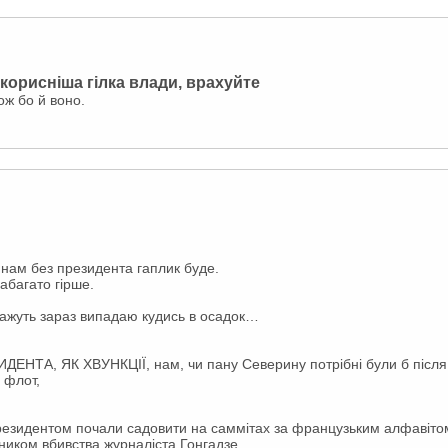
йкорисніша гілка влади, врахуйте
ож бо й воно.
 нам без президента гаплик буде.
абагато гірше.
 кажуть зараз випадаю кудись в осадок…
ИДЕНТА, ЯК ХВУНКЦІЇ, нам, чи пану Северину потрібні були б після
 флот,
президентом почали садовити на саммітах за французьким алфавітом
ником вбивства журналіста Гонгадзе,