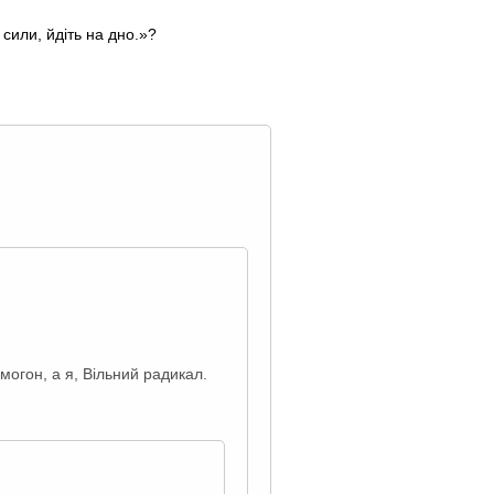
 сили, йдіть на дно.»?
могон, а я, Вільний радикал.