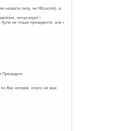
як назвати силу, чи НЕсилля), а
вління, непрозорої і
 були не тільки президенти, але і
ки Президент.
 по Вас ногами, нічого не має