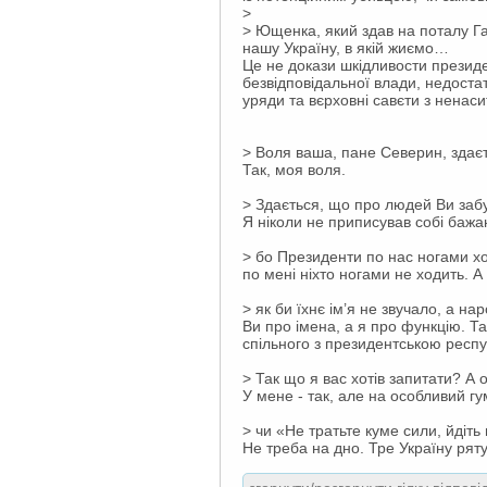
>
> Ющенка, який здав на поталу Га
нашу Україну, в якій жиємо…
Це не докази шкідливости президе
безвідповідальної влади, недостат
уряди та вєрховні савєти з ненас
> Воля ваша, пане Северин, здає
Так, моя воля.
> Здається, що про людей Ви заб
Я ніколи не приписував собі бажа
> бо Президенти по нас ногами хо
по мені ніхто ногами не ходить. А 
> як би їхнє ім’я не звучало, а н
Ви про імена, а я про функцію. Т
спільного з президентською респ
> Так що я вас хотів запитати? А о
У мене - так, але на особливий г
> чи «Не тратьте куме сили, йдіть
Не треба на дно. Тре Україну рят