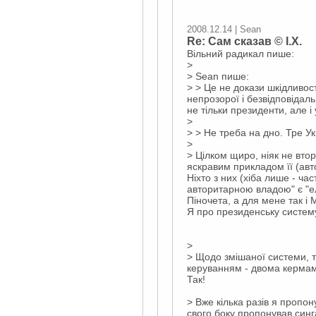
2008.12.14 | Sean
Re: Сам сказав © І.Х.
Вільний радикал пише:
>
> Sean пише:
> > Це не докази шкідливос
непрозорої і безвідповідал
не тільки президенти, але 
>
> > Не треба на дно. Тре У
>
> Цілком щиро, ніяк не вто
яскравим прикладом її (авт
Ніхто з них (хіба лише - ч
авторитарною владою" є "ел
Піночета, а для мене так і
Я про президенську систему
>
> Щодо змішаної системи, то
керуванням - двома кермами
Так!
> Вже кілька разів я пропон
свого боку пропонував синг