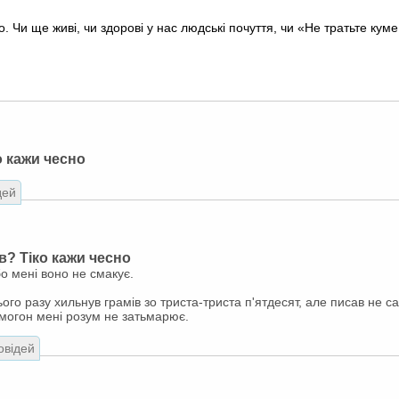
. Чи ще живі, чи здорові у нас людські почуття, чи «Не тратьте куме
о кажи чесно
дей
в? Тіко кажи чесно
о мені воно не смакує.
ого разу хильнув грамів зо триста-триста п'ятдесят, але писав не са
могон мені розум не затьмарює.
овідей