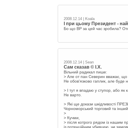
2008.12.14 | Koala
І при цьому Президент - на
Бо що ВР за цей час зробила? От
2008.12.14 | Sean
Сам сказав © І.Х.
Вільний радикал пише:
> Але от пан Северин вважає, що
Не обов'язково гаплик, але буде н
> І тут я впадаю у ступор, або як
Не варто.
> Які ще докази шкідливості ПРЕЗ
Чорноморський торговий та інший
>
> Кучми,
> після котрого рядом із нашим 
із потенційним убивцею, чи замов