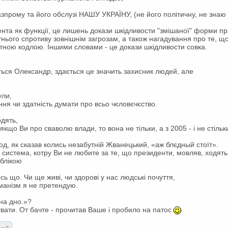
зпрому та його обслузі НАШУ УКРАЇНУ, (не його політичну, не знаю 
нта як функції, це лишень докази шкідливости "змішаної" форми пра
нього спротиву зовнішнім загрозам, а також нагадування про те, що
итною кодлою. Іншими словами - це докази шкідливости совка.
ться Олександр, здається це значить захисник людей, але
ули,
ння чи здатність думати про всьо чєловєчєство.
дять,
якщо Ви про сваволю влади, то вона не тільки, а з 2005 - і не стіль
арод, як сказав колись незабутній Жванецький, «аж блєдный стоїт».
а система, котру Ви не любите за те, що президенти, мовляв, ходять
ублікою
сь що. Чи ще живі, чи здорові у нас людські почуття,
уманізм я не претендую.
 на дно.»?
увати. От бачте - прочитав Ваше і пробило на патос