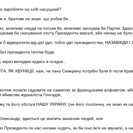
ло заробляти на хліб насущний?
 ж я, братове не знаю, що робив би…
х, можливо нікуди не поїхав би, можливо заснував би Партію Здорово
ціював би скасування посту Президента взагалі, аби нікому не бул
 б відворотити від цієї ідеї, тобто ідеї президентства, НАЗАВЖДИ І 
без президента гаплик буде.
уть зараз випадаю кудись в осадок…
ТА, ЯК ХВУНКЦІЇ, нам, чи пану Северину потрібні були б після Кра
дентом почали садовити на саммітах за французьким алфавітом, аби
 вбивства журналіста Гонгадзе,
у та його обслузі НАШУ УКРАЇНУ, (не його політичну, не знаю як на
Олександр, здається це значить захисник людей, але
 Президенти по нас ногами ходять, як би їхнє ім’я не звучало, а на