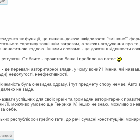
дей
езидента як функції, це лишень докази шкідливости "змішаної" форм
статнього спротиву зовнішнім загрозам, а також нагадування про те,
и з ненаситною кодлою. Іншими словами - це докази шкідливости сов
у рятувати. От бачте - прочитав Ваше і пробило на патос
 - де переваги авторитарної влади, у чому вони? І імена, які назв
ади) недолугості, неефективності.
ікчемність була очевидна одразу, і тут предмету спору немає. Авто
далеко не заїде.
назвати успішних для своїх країн та громадян авторитарних правителі
н Лі, можливо умовно ще Генриха IV, інших не знаю, можливо з неві
 за себе.
их республік хоч греблю гати, до речі сучасні конституційні монарх
овідей