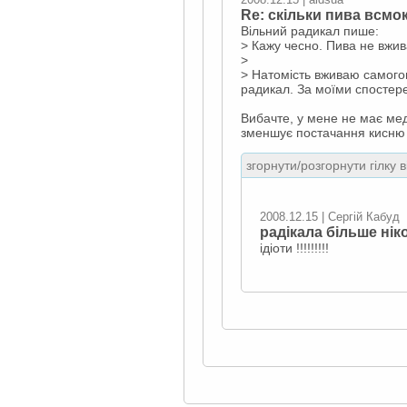
Re: скільки пива всмо
Вільний радикал пише:
> Кажу чесно. Пива не вжив
>
> Натомість вживаю самогон,
радикал. За моїми спостер
Вибачте, у мене не має мед
зменшує постачання кисню 
згорнути/розгорнути гілку 
2008.12.15 | Сергій Кабуд
радікала більше нік
ідіоти !!!!!!!!!