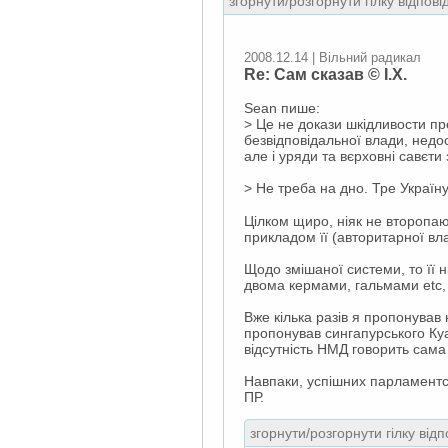
згорнути/розгорнути гілку відпові
2008.12.14 | Вільний радикал
Re: Сам сказав © І.Х.
Sean пише:
> Це не докази шкідливости пр
безвідповідальної влади, недо
але і уряди та вєрховні савєт
> Не треба на дно. Тре Україн
Цілком щиро, ніяк не второпаю
прикладом її (авторитарної вл
Щодо змішаної системи, то її н
двома кермами, гальмами etc, 
Вже кілька разів я пропонував 
пропонував сингапурського Куа
відсутність НМД говорить сама
Навпаки, успішних парламентськ
ПР.
згорнути/розгорнути гілку відп