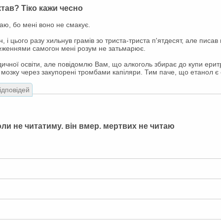
ктав? Тіко кажи чесно
аю, бо мені воно не смакує.
 і цього разу хильнув грамів зо триста-триста п'ятдесят, але писав 
еженнями самогон мені розум не затьмарює.
ичної освіти, але повідомлю Вам, що алкоголь збирає до купи ерит
мозку через закупорені тромбами капіляри. Тим паче, що етанол є
відповідей
оли не читатиму. він вмер. мертвих не читаю