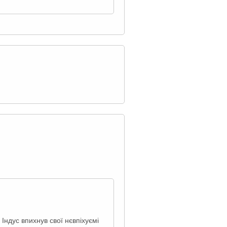
 Індус впихнув свої нєвпіхуємі