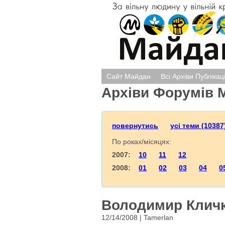
Сайт Майдан
Всі Архіви Публікац
Архіви Форумів 
повернутись
усі теми (10387
По роках/місяцях:
2007:
10
11
12
2008:
01
02
03
04
0
Володимир Кличко
12/14/2008 | Tamerlan