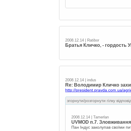
2008.12.14 | Ratibor
Братья Кличко, - гордость 
2008.12.14 | indus
Re: Володимир Кличко захис
http://president.pravda.com.ua/agr
згорнути/розгорнути гілку відпові
2008.12.14 | Tamerlan
UVMOD п.7. Зловживання
Пан Індус заколупав своїми пит