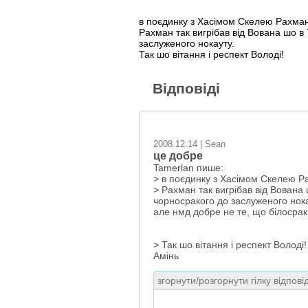
в поєдинку з Хасімом Скелею Рахма
Рахман так вигрібав від Вована шо в
заслуженого нокауту.
Так шо вітання і респект Володі!
Відповіді
2008.12.14 | Sean
це добре
Tamerlan пише:
> в поєдинку з Хасімом Скелею Р
> Рахман так вигрібав від Вована
чорносракого до заслуженого нока
але нмд добре не те, що білосрак
> Так шо вітання і респект Володі!
Амінь
згорнути/розгорнути гілку відпові