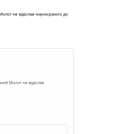
Молот не відіслав чорносракого до
зний Молот не відіслав