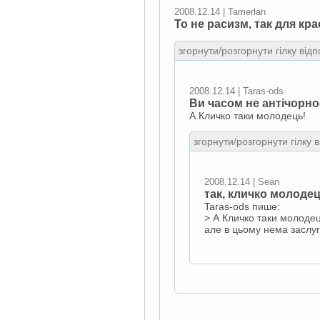
2008.12.14 | Tamerlan
То не расизм, так для кра
згорнути/розгорнути гілку відп
2008.12.14 | Taras-ods
Ви часом не антічорно
А Кличко таки молодець!
згорнути/розгорнути гілку 
2008.12.14 | Sean
так, кличко молоде
Taras-ods пише:
> А Кличко таки молодец
але в цьому нема заслуг