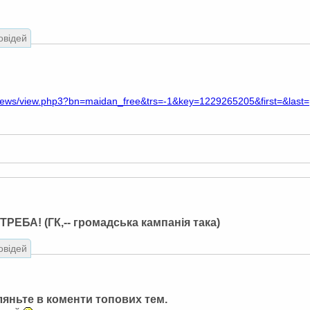
овідей
news/view.php3?bn=maidan_free&trs=-1&key=1229265205&first=&last=
ТРЕБА! (ГК,-- громадська кампанія така)
овідей
ляньте в коменти топових тем.