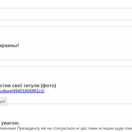
Украины!
тив свої титули (фото)
iculture/49401656861c1/
дей
 увагою.
аннями Президенту які не стосуються ні цієї теми ні інших куди пан