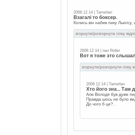
2008.12.14 | Tamerlan
Взагалі то боксер.
Колись він набив пику Льюїсу,
згорнути/розгорнути гілку відп
2008.12.14 | пан Roller
Вот я тоже это слышал
згорнути/розгорнути гілку 
2008.12.14 | Tamerlan
Хто його зна... Там 
Але Володя був дуже пе
Правда шось не було вид
До чого б це?..