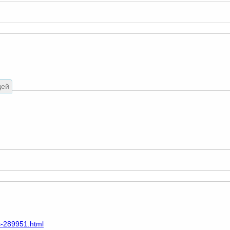
дей
s-289951.html