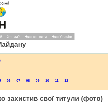
ій
Хто ми?
Наші контакти
Наш Youtube
Майдану
)
5
06
07
08
09
10
11
12
 захистив свої титули (фото)