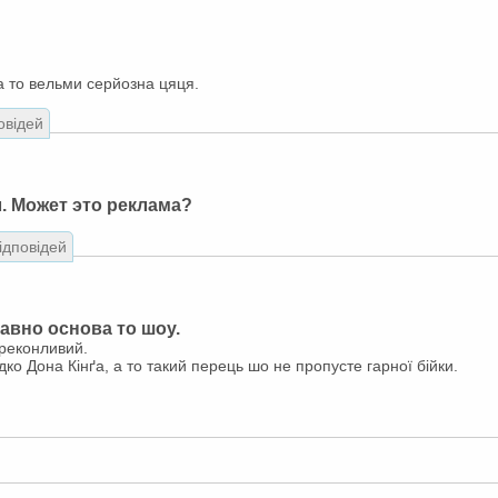
 а то вельми серйозна цяця.
овідей
. Может это реклама?
відповідей
давно основа то шоу.
реконливий.
ко Дона Кінґа, а то такий перець шо не пропусте гарної бійки.