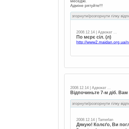
меседжі.
Адміне рятуйте!!!
згорнути/розгорнути гілку відп
2008.12.14 | Адвокат ...
По мєрє сіл. (л)
http://www2.maidan.org.ua/
2008.12.14 | Адвокат ...
Відпочиньте 7-м діб. Вам 
згорнути/розгорнути гілку відп
2008.12.14 | Tamerlan
Дякую! Колєґо, Ви пог