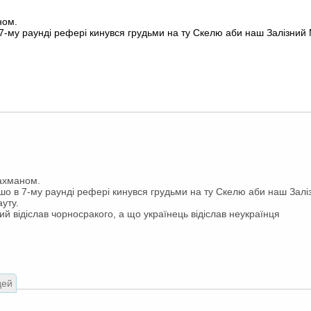
ном.
 7-му раунді рефері кинувся грудьми на ту Скелю аби наш Залізний 
ахманом.
 шо в 7-му раунді рефері кинувся грудьми на ту Скелю аби наш Залі
уту.
ий відіслав чорносракого, а що українець відіслав неукраїнця
дей