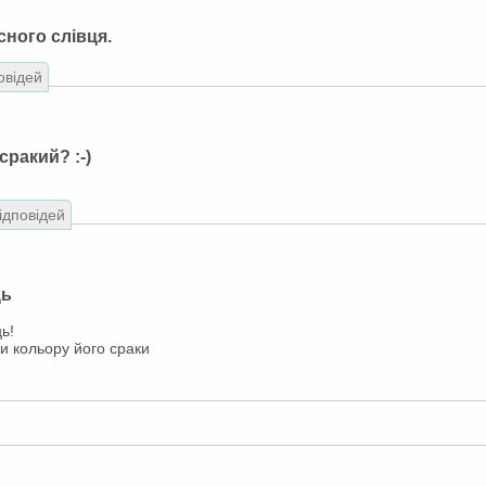
сного слівця.
овідей
сракий? :-)
відповідей
ць
ь!
и кольору його сраки