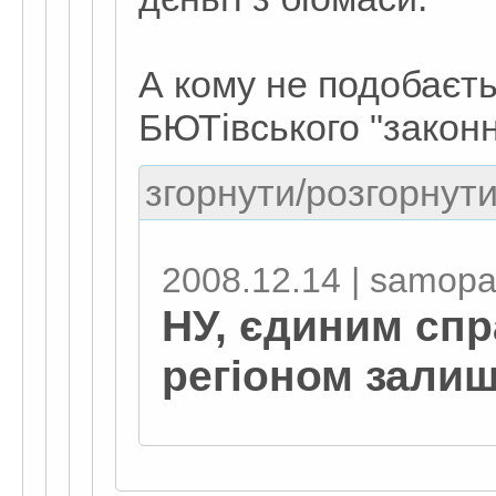
А кому не подобаєть
БЮТівського "закон
згорнути/розгорнути
2008.12.14 | samopa
НУ, єдиним спр
регіоном зали