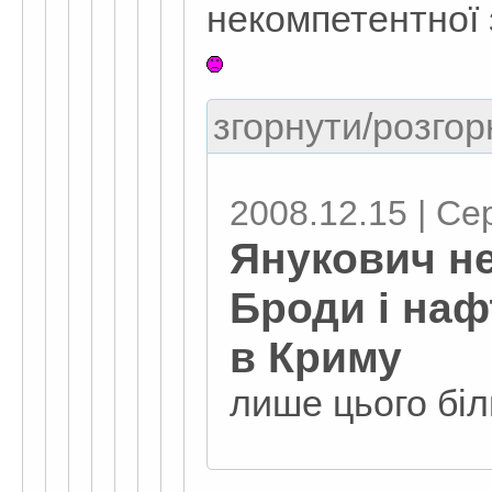
некомпетентної 
згорнути/розгор
2008.12.15 | Се
Янукович не
Броди і наф
в Криму
лише цього бі