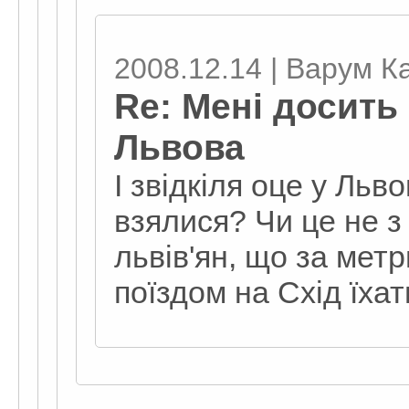
2008.12.14 | Варум К
Re: Мені досить
Львова
І звідкіля оце у Льво
взялися? Чи це не з
львів'ян, що за мет
поїздом на Схід їха