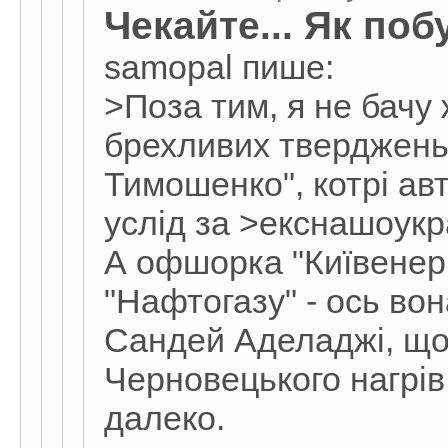
Чекайте... Як поб
samopal пише:
>Поза тим, я не бачу
брехливих тверджень
Тимошенко", котрі ав
услід за >екснашоук
А офшорка "Київенерг
"Нафтогазу" - ось во
Сандей Аделаджі, що
Черновецького нагрів
далеко.