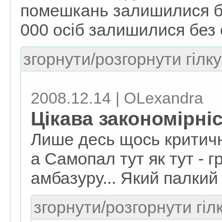
помешкань залишилися бе
000 осіб залишилися без 
згорнути/розгорнути гілку
2008.12.14 | OLexandra
Цікава закономірніс
Лише десь щось критич
а Самопал тут як тут - 
амбазуру... Який палкий 
згорнути/розгорнути гіл