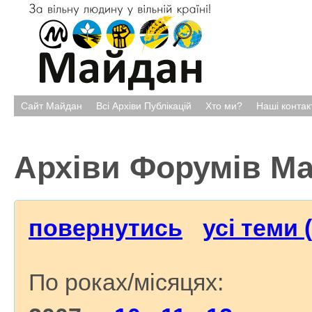
Сайт Майдан
Всі Архіви Публікацій
Хто ми?
Наші контак
Архіви Форумів М
повернутись
усі теми 
По роках/місяцях: