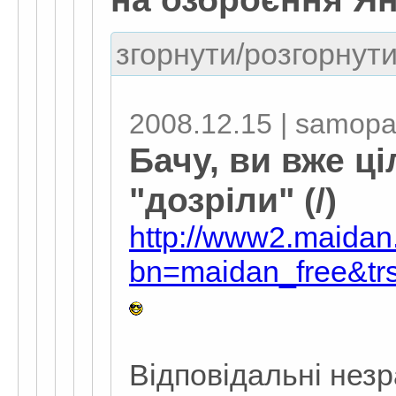
згорнути/розгорнути
2008.12.15 | samopa
Бачу, ви вже ц
"дозріли" (/)
http://www2.maidan
bn=maidan_free&tr
Відповідальні нез