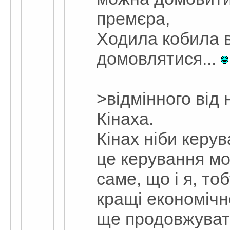
премєра,
Ходила кобила в
домовлятися...
>відмінного від 
Кінаха.
Кінах ніби керу
це керування мо
саме, що і я, то
кращі економічно
ще продовжуват