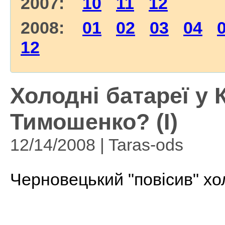
2007:
10
11
12
2008:
01
02
03
04
12
Холодні батареї у 
Тимошенко? (I)
12/14/2008 | Taras-ods
Черновецький "повісив" хо