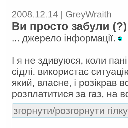
2008.12.14 | GreyWraith
Ви просто забули (?) 
... джерело інформації.
І я не здивуюся, коли пан
сідлі, використає ситуац
який, власне, і розікрав в
розплатитися за газ, на в
згорнути/розгорнути гілку