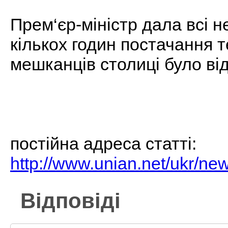
Прем‘єр-міністр дала всі н
кількох годин постачання т
мешканців столиці було ві
постiйна адреса статтi:
http://www.unian.net/ukr/n
Відповіді