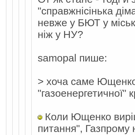
"справжнісінька діма
невже у БЮТ у міськ
ніж у НУ?
samopal пише:
> хоча саме Ющенко
"газоенергетичної" к
Коли Ющенко виріш
питання", Газпрому 