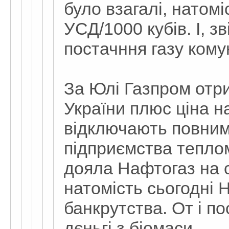
було взагалі, натомі
УСД/1000 кубів. І, з
постачння газу кому
За Юлі Газпром отр
України плюс ціна на
відключають повним
підприємства теплом
дояла Нафтогаз на с
натомість сьогодні 
банкрутства. От і по
дєньгі з біомаси.