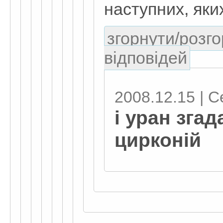
наступних, яки
згорнути/розго
відповідей
2008.12.15 | С
і уран згад
цирконій