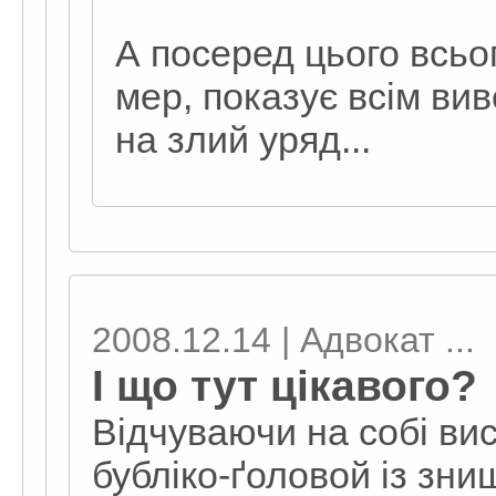
А посеред цього всьог
мер, показує всім вив
на злий уряд...
2008.12.14 | Адвокат ...
І що тут цікавого?
Відчуваючи на собі ви
бубліко-ґоловой із зни