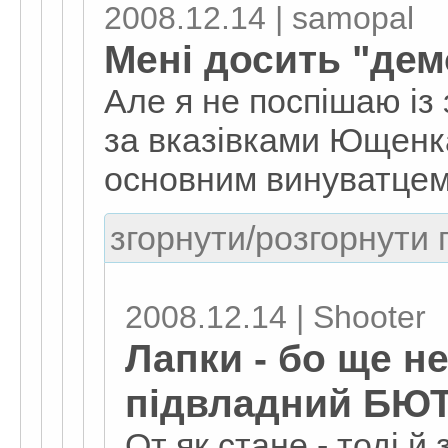
2008.12.14 | samopal
Мені досить "де
Але я не поспішаю із
за вказівками Ющенка
основним винуватцем 
згорнути/розгорнути г
2008.12.14 | Shooter
Лапки - бо ще н
підвладний БЮ
От як стане - тоді й