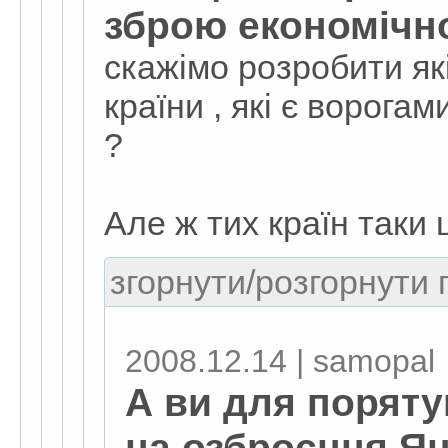
зброю економічн
скажімо розробити які
країни , які є ворога
?
Але ж тих країн таки ш
згорнути/розгорнути г
2008.12.14 | samopal
А ви для поряту
на озброєння Я