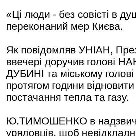
«Ці люди - без совісті в душ
переконаний мер Києва.
Як повідомляв УНІАН, Пр
ввечері доручив голові НА
ДУБИНІ та міському голо
протягом години відновити
постачання тепла та газу.
Ю.ТИМОШЕНКО в надзвичай
урядовців, щоб невідкладно