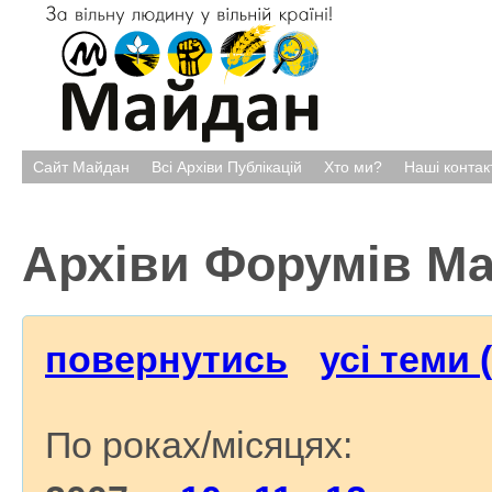
Сайт Майдан
Всі Архіви Публікацій
Хто ми?
Наші контак
Архіви Форумів М
повернутись
усі теми 
По роках/місяцях: