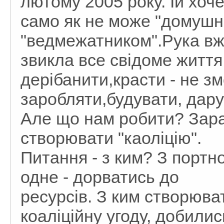
лютому 2005 року. Їй хоч
само як не може "домушн
"ведмежатником".Рука вж
звикла все свідоме життя
дерібанити,красти - не з
заробляти,будувати, дарув
Але що нам робити? Зара
створювати "каоліцію".
Питання - з ким? З портн
одне - дорватись до
ресурсів. З ким створюва
коаліційну угоду, добилис