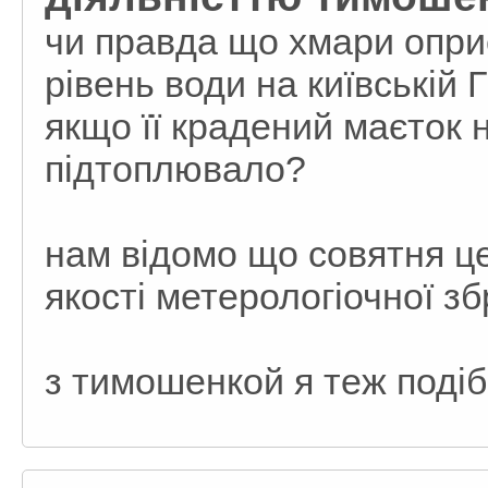
чи правда що хмари опри
рівень води на київській 
якщо її крадений маєток н
підтоплювало?
нам відомо що совятня це
якості метерологіочної зб
з тимошенкой я теж подіб