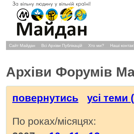
Сайт Майдан
Всі Архіви Публікацій
Хто ми?
Наші контак
Архіви Форумів М
повернутись
усі теми 
По роках/місяцях: