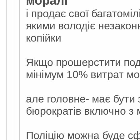
моралі
і продає свої багатоміл
якими володіє незакон
копійки
Якщо прошерстити под
мінімум 10% витрат мо
але головне- має бути 
бюрократів включно з 
Поліцію можна буде сф