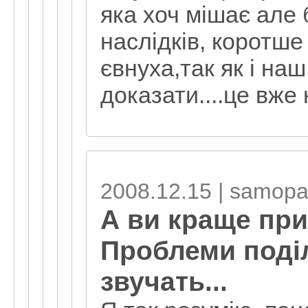
яка хоч мішає але 
наслідків, коротше 
євнуха,так як і наш
доказати....це вже 
2008.12.15 | samopa
А ви краще при
Проблеми поді
звучать...