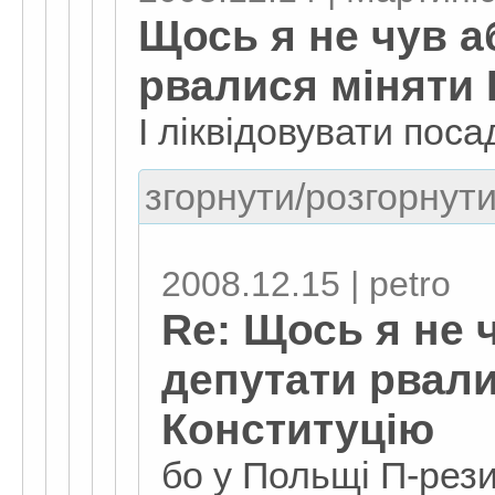
Щось я не чув а
рвалися міняти
І ліквідовувати пос
згорнути/розгорнути
2008.12.15 | petro
Re: Щось я не 
депутати рвали
Конституцію
бо у Польщі П-рез