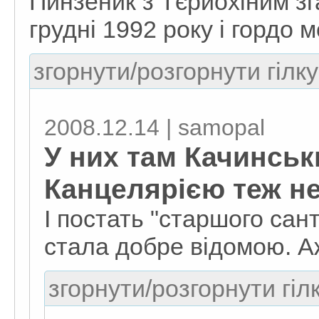
Пинзеник з Тєрйохіним зг
грудні 1992 року і гордо 
згорнути/розгорнути гілку
2008.12.14 | samopal
У них там Качинськ
Канцелярією теж не
І постать "старшого сант
стала добре відомою. Аж
згорнути/розгорнути гіл