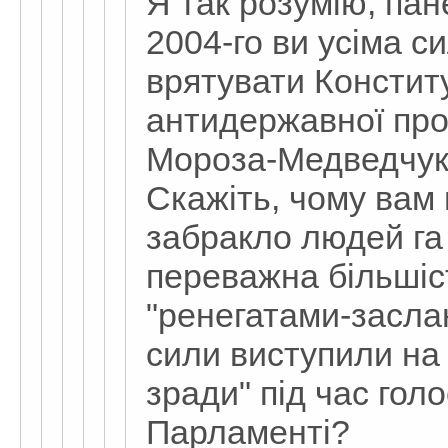
Я так розумію, пан
2004-го ви усіма 
врятувати Конститу
антидержавної про
Мороза-Медведчук
Скажіть, чому вам 
забракло людей га
переважна більшіс
"ренегатами-засла
сили виступили на 
зради" під час гол
Парламенті?