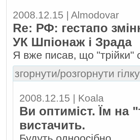
2008.12.15 | Almodovar
Re: РФ: гестапо змі
УК Шпіонаж і Зрада
Я вже писав, що "трійки" 
згорнути/розгорнути гілку
2008.12.15 | Koala
Ви оптиміст. Їм на 
вистачить.
Будуть одноосібно...