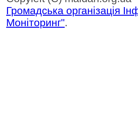
Громадська організація І
Моніторинг"
.