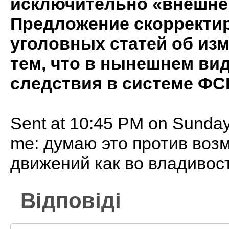
исключительно «внешней
Предложение скорректи
уголовных статей об из
тем, что в нынешнем ви
следствия в системе ФС
Sent at 10:45 PM on Sunda
me: думаю это против воз
движений как во владивос
Відповіді