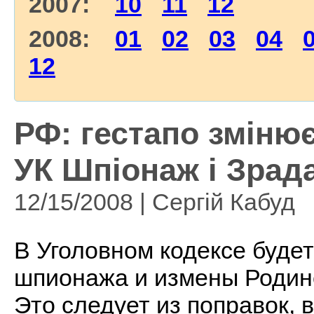
2007:
10
11
12
2008:
01
02
03
04
12
РФ: гестапо зміню
УК Шпіонаж і Зрад
12/15/2008 | Сергій Кабуд
В Уголовном кодексе буде
шпионажа и измены Родин
Это следует из поправок,