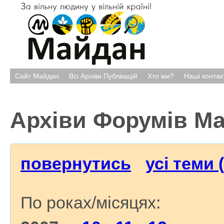
Сайт Майдан
Всі Архіви Публікацій
Хто ми?
Наші контак
Архіви Форумів М
повернутись
усі теми 
По роках/місяцях: