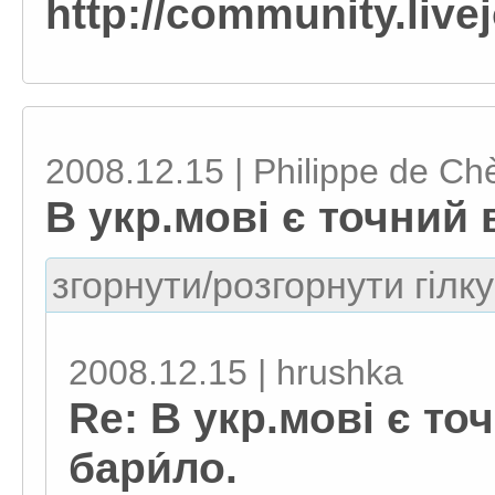
http://community.liv
2008.12.15 | Philippe de Ch
В укр.мові є точний 
згорнути/розгорнути гілку
2008.12.15 | hrushka
Re: В укр.мові є то
бари́ло.