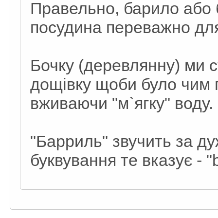
Правельно, барило або 
посудина переважно для 
Бочку (деревлянну) ми с
дощівку щоби було чим г
вживаючи "м`ягку" воду.
"Барриль" звучить за д
буквування те вказує - "b