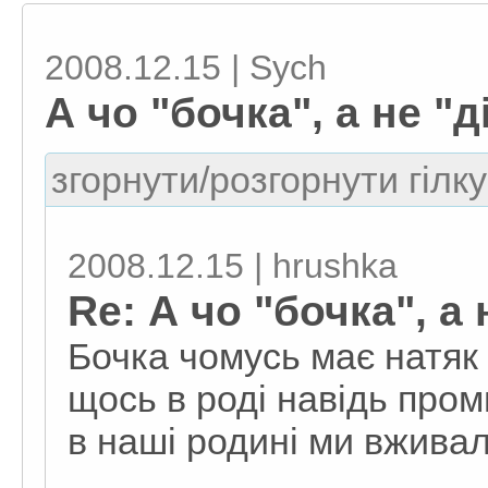
2008.12.15 | Sych
А чо "бочка", а не "д
згорнути/розгорнути гілку
2008.12.15 | hrushka
Re: А чо "бочка", а 
Бочка чомусь має натяк 
щось в роді навідь пром
в наші родині ми вживали