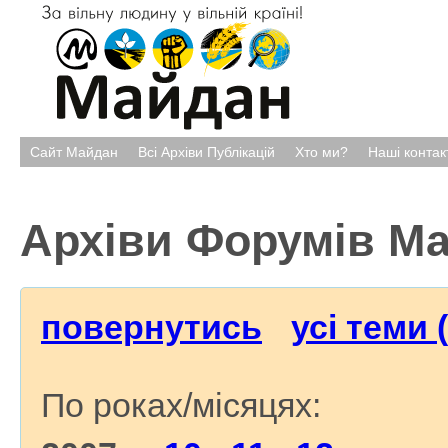
Сайт Майдан
Всі Архіви Публікацій
Хто ми?
Наші контак
Архіви Форумів М
повернутись
усі теми 
По роках/місяцях: