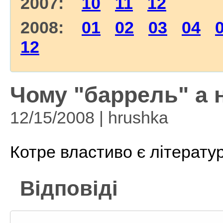
2007:
10
11
12
2008:
01
02
03
04
12
Чому "баррель" а н
12/15/2008 | hrushka
Котре властиво є літерату
Відповіді