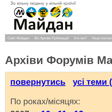
Сайт Майдан
Всі Архіви Публікацій
Хто ми?
Наші контак
Архіви Форумів М
повернутись
усі теми 
По роках/місяцях: